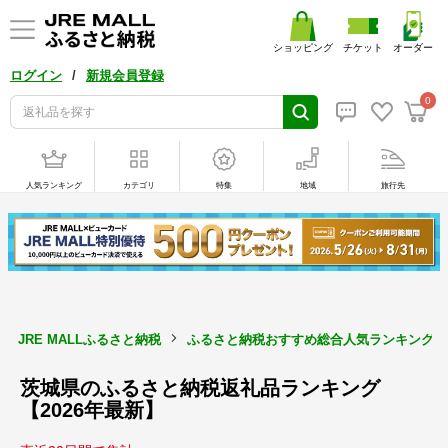
ショッピング
チケット
オーダー
/
ログイン
新規会員登録
0
人気ランキング
カテゴリ
特集
地域
旅行先
JRE MALLふるさと納税
ふるさと納税おすすめ総合人気ランキング【2
茨城県のふるさと納税返礼品ランキング
【2026年最新】