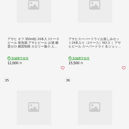
アサヒ オフ 350ml缶 24本入 1ケース
アサヒスーパードライお楽しみセッ
ビール 発泡酒 アサヒビール お酒 糖
ト24本入り（1ケース）NO.3 ｜ アサ
質ゼロ 糖質制限 カロリー最小 人口
ヒビール スーパードライ 生ジョッキ
甘味料ゼロ 人口甘味料 プリン体ゼロ
缶 マルエフ ドライクリスタル アル
24缶 1箱 缶ビール 茨城県守谷市
コール アウトドア お酒 酒 麦酒 生ビ
ール Asahi super dry 缶ビール 飲み
茨城県守谷市
茨城県守谷市
比べ 茨城県守谷市
12,000
15,500
円
円
35
36