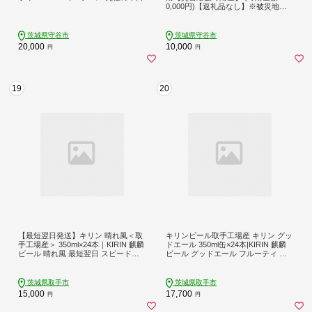
0,000円)【返礼品なし】※被災地の
ため、赤い羽根の共同募金会に当災
害の支援金としてお預けします｜ 地
震 災害 復興 支援 寄附 寄付
茨城県守谷市
茨城県守谷市
20,000
10,000
円
円
19
20
【最短翌日発送】キリン 晴れ風＜取
キリンビール取手工場産 キリン グッ
手工場産＞ 350ml×24本｜KIRIN 麒麟
ドエール 350ml缶×24本|KIRIN 麒麟
ビール 晴れ風 最短翌日 スピード発
ビール グッドエール フルーティ 茨
送 茨城県 取手市（ZC005）
城県 取手市（ZA023）
茨城県取手市
茨城県取手市
15,000
17,700
円
円