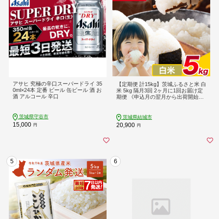
アサヒ 究極の辛口スーパードライ 35
【定期便 計15kg】茨城ふるさと米 白
0ml×24本 定番 ビール 缶ビール 酒 お
米 5kg 隔月3回 2ヶ月に1回お届け定
酒 アルコール 辛口
期便 《申込月の翌月から出荷開始》
茨城県 結城市 米 定期便 国産 お米 お
こめ お弁当 おにぎり---yuki_local_86
2_5kg_3ktei---
茨城県守谷市
茨城県結城市
15,000
20,900
円
円
5
6