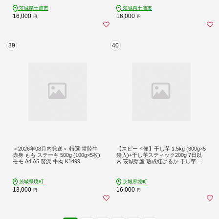
茨城県土浦市
茨城県土浦市
16,000
16,000
円
円
39
40
＜2026年08月内発送＞ 特選 常陸牛
【スピード便】干し芋 1.5kg (300g×5
赤身 もも ステーキ 500g (100g×5枚)
袋入)+干し芋スティック200g 7日以
モモ A4 A5 贅沢 牛肉 K1499
内 茨城県産 熟成紅はるか 干し芋 紅
はるか ほしいも さつまい おやつ ダ
イエット デザート スイーツ ギフト
大人気 人気 K1801 【計1.7kg】
茨城県境町
茨城県境町
13,000
16,000
円
円