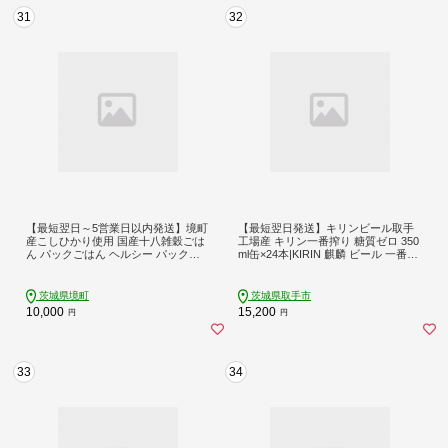
31
32
【最短翌日～5営業日以内発送】境町
【最短翌日発送】キリンビール取手
産こしひかり使用 国産十八雑穀ごは
工場産 キリン一番搾り 糖質ゼロ 350
ん パックごはん ヘルシー パックラ
ml缶×24本|KIRIN 麒麟 ビール 一番搾
イス 160g×18個 K1940
り 糖質ゼロ 最短翌日 スピード発送
茨城県 取手市（ZA003-2）
茨城県境町
茨城県取手市
10,000
15,200
円
円
33
34