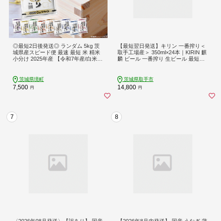
◎最短2日後発送◎ ランダム 5kg 茨
【最短翌日発送】キリン 一番搾り＜
城県産スピード便 最速 最短 米 精米
取手工場産＞ 350ml×24本｜KIRIN 麒
小分け 2025年産 【令和7年産/白米】
麟 ビール 一番搾り 生ビール 最短翌
K2464
日 スピード発送 茨城県 取手市（ZC0
01-1）
茨城県境町
茨城県取手市
7,500
14,800
円
円
7
8
〈2026年08月発送〉【訳あり】 国産
【2026年8月内発送】 国産 うなぎ 蒲