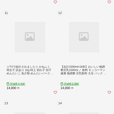
11
12
☆TVで紹介されました☆ かねふく
【合計1000ml×18本】おいしい無調
明太子 訳あり 1kg 特上 切れ子 切子
整豆乳1000ml ／ 飲料 キッコーマン
めんたいこ 魚介類 めんたいパーク
健康 無調整 豆乳飲料 大豆 パック セ
わけあり 規格外 不揃い 傷 家庭用
ット 茨城県 五霞町【価格改定XB】
茨城県大洗町
茨城県五霞町
14,000
14,000
円
円
13
14