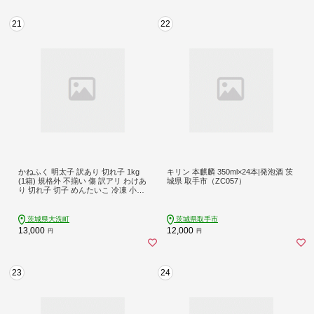
21
22
かねふく 明太子 訳あり 切れ子 1kg
キリン 本麒麟 350ml×24本|発泡酒 茨
(1箱) 規格外 不揃い 傷 訳アリ わけあ
城県 取手市（ZC057）
り 切れ子 切子 めんたいこ 冷凍 小分
け 魚介類 めんたいパーク 家庭用 ほ
ぐし 有着色 大洗
茨城県大洗町
茨城県取手市
13,000
12,000
円
円
23
24