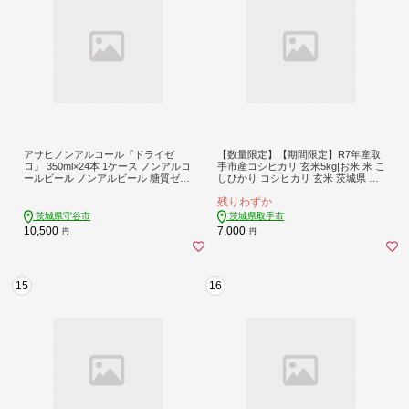
アサヒノンアルコール『ドライゼ
【数量限定】【期間限定】R7年産取
ロ』 350ml×24本 1ケース ノンアルコ
手市産コシヒカリ 玄米5kg|お米 米 こ
ールビール ノンアルビール 糖質ゼロ
しひかり コシヒカリ 玄米 茨城県 取
糖質 糖質制限 カロリーゼロ ゼロカ
手市（BS003）
残りわずか
ロリー アサヒ ビール 茨城県 守谷市
茨城県守谷市
茨城県取手市
10,500
7,000
円
円
15
16