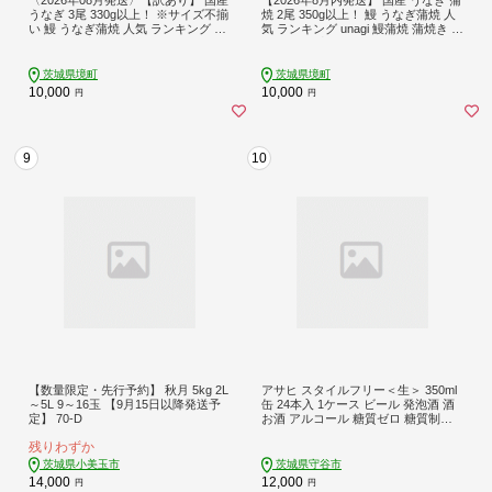
うなぎ 3尾 330g以上！ ※サイズ不揃
焼 2尾 350g以上！ 鰻 うなぎ蒲焼 人
い 鰻 うなぎ蒲焼 人気 ランキング ウ
気 ランキング unagi 鰻蒲焼 蒲焼き ウ
ナギ うな重 魚 魚介 K1804
ナギ うな重 魚 魚介 K2185
茨城県境町
茨城県境町
10,000
10,000
円
円
9
10
【数量限定・先行予約】 秋月 5kg 2L
アサヒ スタイルフリー＜生＞ 350ml
～5L 9～16玉 【9月15日以降発送予
缶 24本入 1ケース ビール 発泡酒 酒
定】 70-D
お酒 アルコール 糖質ゼロ 糖質制限
アサヒビール 24缶 1箱 缶ビール ギフ
残りわずか
ト お中元 お歳暮 御歳暮 守谷市
茨城県小美玉市
茨城県守谷市
14,000
12,000
円
円