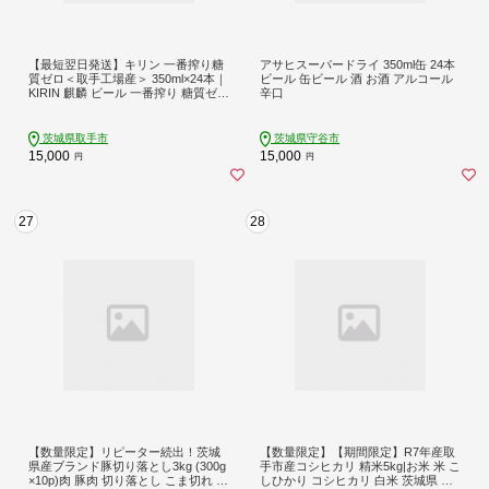
【最短翌日発送】キリン 一番搾り糖
アサヒスーパードライ 350ml缶 24本
質ゼロ＜取手工場産＞ 350ml×24本｜
ビール 缶ビール 酒 お酒 アルコール
KIRIN 麒麟 ビール 一番搾り 糖質ゼロ
辛口
最短翌日 スピード発送 茨城県 取手
市（ZC003-1）
茨城県取手市
茨城県守谷市
15,000
15,000
円
円
27
28
【数量限定】リピーター続出！茨城
【数量限定】【期間限定】R7年産取
県産ブランド豚切り落とし3kg (300g
手市産コシヒカリ 精米5kg|お米 米 こ
×10p)肉 豚肉 切り落とし こま切れ 小
しひかり コシヒカリ 白米 茨城県 取