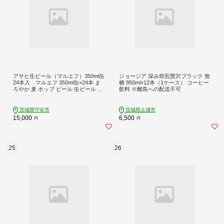
アサヒ生ビール（マルエフ）350ml缶
ジョージア 深み焙煎贅沢ブラック 無
24本入 マルエフ 350ml缶×24本 ま
糖 950ml×12本（1ケース） コーヒー
ろやか 麦 ホップ ビール 缶ビール 酒
飲料 ※離島への配送不可
asahi 茨城県 守谷市
茨城県守谷市
茨城県土浦市
15,000
6,500
円
円
25
26