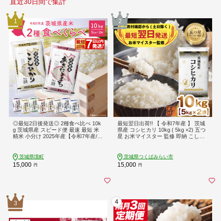
直近30日間で集計
1
2
◎最短2日後発送◎ 2種食べ比べ 10k
最短翌日出荷!! 【 令和7年産 】 茨城
g 茨城県産 スピード便 最速 最短 米
県産 コシヒカリ 10kg ( 5kg ×2) 五つ
精米 小分け 2025年産【令和7年産/白
星 お米マイスター 監修 即納 こしひ
米】K2457
かり 国産 こめ コメ 米 精米 すぐ発送
人気 美味しい ランキング ふるさと
納税 返礼品 [DW03-NT]
茨城県境町
茨城県つくばみらい市
15,000
15,000
円
円
4
3