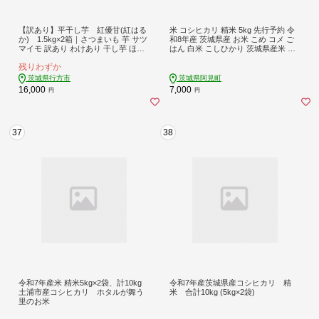
【訳あり】平干し芋 紅優甘(紅はる
米 コシヒカリ 精米 5kg 先行予約 令
か) 1.5kg×2箱｜さつまいも 芋 サツ
和8年産 茨城県産 お米 こめ コメ ご
マイモ 訳あり わけあり 干し芋 ほし
はん 白米 こしひかり 茨城県産米 単
いも 紅はるか 茨城県 行方市（AE-8
一米 単一原料米 安心 安全 送料無料
残りわずか
6）
国産 人気 数量限定 高評価（85-R8i0
25）
茨城県行方市
茨城県阿見町
16,000
7,000
円
円
37
38
令和7年産米 精米5kg×2袋、計10kg
令和7年産茨城県産コシヒカリ 精
土浦市産コシヒカリ ホタルが舞う
米 合計10kg (5kg×2袋)
里のお米