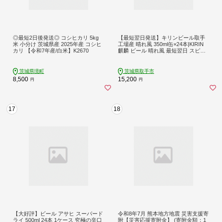
◎最短2日後発送◎ コシヒカリ 5kg
【最短翌日発送】キリンビール取手
米 小分け 茨城県産 2025年産 コシヒ
工場産 晴れ風 350ml缶×24本|KIRIN
カリ 【令和7年産/白米】K2670
麒麟 ビール 晴れ風 最短翌日 スピー
ド発送 茨城県 取手市（ZA017-2）
茨城県境町
茨城県取手市
8,500
15,200
円
円
17
18
【大好評】ビール アサヒ スーパード
令和8年7月 熊本地方地震 災害支援寄
ライ 500ml 24本 1ケース 究極の辛口
附【災害応援寄附金】 (寄附金額：1