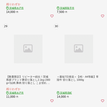
分け 訳あり 真空 真空パック 冷凍 国
手市（BS001）
残りわずか
産 茨城県産 産地直送 肩ロース ウデ
モモ バラ 高評価 人気 内田本店 茨城
茨城県水戸市
茨城県取手市
県 水戸市（EC-20）
14,000
7,500
円
円
29
30
【数量限定】リピーター続出！茨城
＜最短7日発送＞【A5・A4等級】常
県産ブランド豚切り落とし2.1kg (300
陸牛 切り落とし 1000g
g×7p)肉 豚肉 切り落とし こま切れ 小
分け 訳あり 真空 真空パック 冷凍 国
残りわずか
産 茨城県産 産地直送 肩ロース ウデ
モモ バラ 高評価 人気 内田本店 茨城
茨城県水戸市
茨城県境町
県 水戸市（EC-4_1）
11,000
14,000
円
円