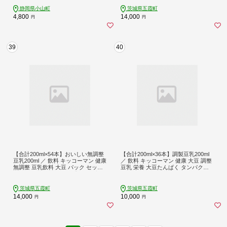
スパークリングウォーター 炭酸水 無
糖 アイリスオーヤマ 静岡県 小山町
静岡県小山町
茨城県五霞町
4,800
14,000
円
円
39
40
【合計200ml×54本】おいしい無調整
【合計200ml×36本】調製豆乳200ml
豆乳200ml ／ 飲料 キッコーマン 健康
／ 飲料 キッコーマン 健康 大豆 調整
無調整 豆乳飲料 大豆 パック セット
豆乳 栄養 大豆たんぱく タンパク質
飲み切り 茨城県 五霞町【価格改定
パック 飲み切り 茨城県 五霞町
X】
茨城県五霞町
茨城県五霞町
14,000
10,000
円
円