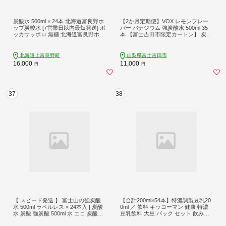
炭酸水 500ml × 24本 北海道富良野ホ
【2か月定期便】VOX レモンフレー
ップ炭酸水 [7営業日以内最短発送] ポ
バー バナジウム 強炭酸水 500ml 35
ッカサッポロ 無糖 北海道富良野ホッ
本 【富士吉田市限定カートン】 炭酸
プ ペットボトル 炭酸飲料 炭酸 ソー
水 炭酸 強炭酸 水 ソーダ ハイボール
ダ ソーダ水 飲み物 飲料 ドリンク ヤ
割り材 炭酸飲料 スパークリングウォ
マイチ 北海道 上富良野町
ーター 備蓄 防災 ストック 防災グッ
北海道上富良野町
山梨県富士吉田市
ズ 保存 山梨 富士吉田
16,000
11,000
円
円
37
38
【 スピード発送 】 富士山の強炭酸
【合計200ml×54本】特濃調製豆乳20
水 500ml ラベルレス × 24本入 | 炭酸
0ml ／ 飲料 キッコーマン 健康 特濃
水 炭酸 強炭酸 500ml 水 エコ 炭酸飲
豆乳飲料 大豆 パック セット 飲み切
料 ソーダ ハイボール ペットボトル
り 茨城県 五霞町【価格改定X】