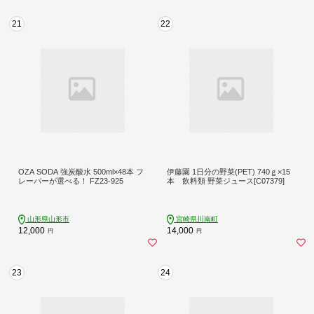
21
22
OZA SODA 強炭酸水 500ml×48本 フ
伊藤園 1日分の野菜(PET) 740ｇ×15
レーバーが選べる！ FZ23-925
本 飲料類 野菜ジュース[C07379]
山形県山形市
宮崎県川南町
12,000
14,000
円
円
23
24