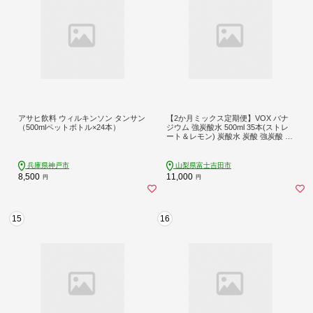
アサヒ飲料 ウィルキンソン タンサン
【2か月ミックス定期便】VOX バナ
（500mlペットボトル×24本）
ジウム 強炭酸水 500ml 35本(ストレ
ート＆レモン) 炭酸水 炭酸 強炭酸 水
ソーダ ハイボール 割り材 炭酸飲料
スパークリングウォーター 防災 備蓄
防災グッズ ストック 保存 山梨 富士
兵庫県神戸市
山梨県富士吉田市
吉田
8,500
11,000
円
円
15
16