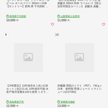
ビール オールフリー 350ml × 24本
炭酸水 500ml 35本 ラベルレス【富士
【サントリー】群馬 県 千代田町 ※
吉田市限定カートン】 炭酸水 炭酸
沖縄・離島地域へのお届け不可ch016
強炭酸 水 ソーダ ハイボール 割り材
-016rr
炭酸飲料 スパークリングウォーター
備蓄 防災 ストック 防災グッズ 保存
群馬県千代田町
山梨県富士吉田市
ラベルレス 山梨 富士吉田
10,000
11,000
円
円
9
10
【JRE限定】10年保存水 1.8L×12本
伊藤園 理想のトマト（PET） 740ｇ×
セット | 合計21.6L 10年保存可能 水
15本 飲料類 野菜ジュース トマトジ
室戸海洋深層水100％使用 ミネラル
ュース[C07382]
ウォーター ペットボトル 長期保存水
備蓄水 備蓄用 防災 非常災害備蓄用
災害用 避難用品 防災グッズ 防災 備
高知県室戸市
宮崎県川南町
蓄 災害 震災 みねらるうぉーたー
12,500
13,000
円
円