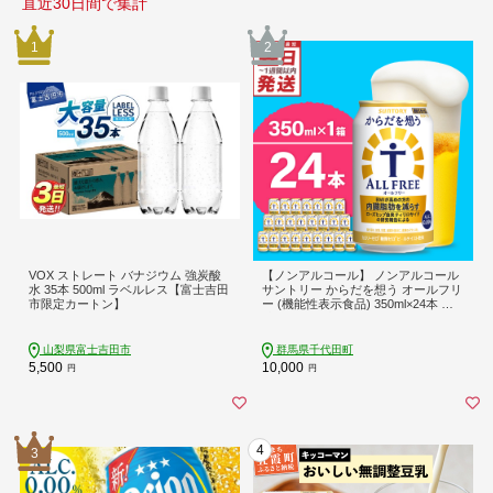
直近30日間で集計
1
2
VOX ストレート バナジウム 強炭酸
【ノンアルコール】 ノンアルコール
水 35本 500ml ラベルレス【富士吉田
サントリー からだを想う オールフリ
市限定カートン】
ー (機能性表示食品) 350ml×24本 ※
沖縄・離島地域へのお届け不可 ch01
6-017rr
山梨県富士吉田市
群馬県千代田町
5,500
10,000
円
円
4
3