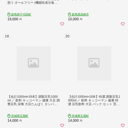
想う オールフリー (機能性表示食品)
350ml×24本 (2箱)※沖縄・離島地域
へのお届け不可ch016-017s4
群馬県千代田町
群馬県高崎市
19,000
10,000
円
円
19
20
【合計1000ml×18本】調製豆乳1000
【合計1000ml×18本】特濃 調製豆乳1
ml ／ 飲料 キッコーマン 健康 大豆 調
000ml ／ 飲料 キッコーマン 健康 特
整豆乳 栄養 大豆たんぱく タンパク
濃 豆乳飲料 大豆 パック セット 茨城
質 パック 茨城県 五霞町【価格改定X
県 五霞町【価格改定XB】
B】
茨城県五霞町
茨城県五霞町
14,000
14,000
円
円