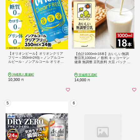
【オリオンビール】オリオンクリア
【合計1000ml×18本】おいしい無調
フリー＜350ml×24缶＞ノンアルコー
整豆乳1000ml ／ 飲料 キッコーマン
ルビール - ノンアルコール オリオン
健康 無調整 豆乳飲料 大豆 パック セ
クリア フリー プリン体ゼロ 糖質ゼ
ット 茨城県 五霞町【価格改定XB】
ロ カロリーゼロ 爽快な うまさ 炭酸
350ml 24缶 スッキリ 飲みやすい お
沖縄県八重瀬町
茨城県五霞町
すすめ 沖縄県 八重瀬町【価格改定Y
10,300
14,000
円
円
F】
5
6