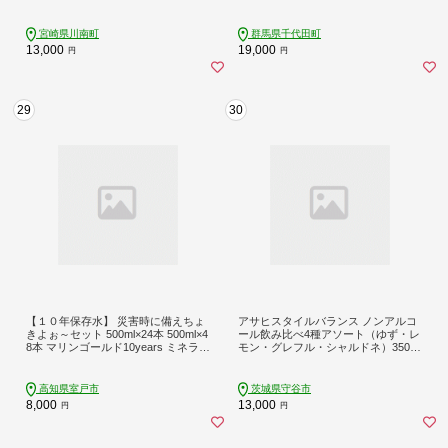
へのお届け不可ch016-016s4
宮崎県川南町
群馬県千代田町
13,000
19,000
円
円
29
30
【１０年保存水】 災害時に備えちょ
アサヒスタイルバランス ノンアルコ
きよぉ～セット 500ml×24本 500ml×4
ール飲み比べ4種アソート（ゆず・レ
8本 マリンゴールド10years ミネラル
モン・グレフル・シャルドネ）350ml
ウォーター ペットボトル 長期保存水
×24缶（4種類×各6缶） アサヒ スタ
備蓄水 8000円 15000円 備蓄用 非常
イルバランス ノンアルコール ノンア
災害備蓄用 災害用 小分け 便利 みね
ル 4種 飲み比べ セット 茨城県 守谷
高知県室戸市
茨城県守谷市
らるうぉーたー 避難用品 防災グッズ
市
8,000
13,000
円
円
防災 備蓄 災害 震災