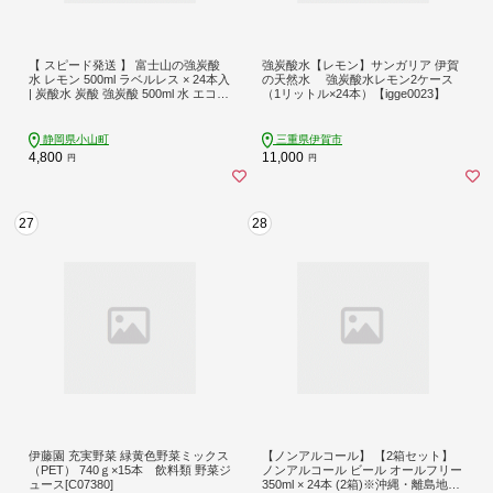
【 スピード発送 】 富士山の強炭酸
強炭酸水【レモン】サンガリア 伊賀
水 レモン 500ml ラベルレス × 24本入
の天然水 強炭酸水レモン2ケース
| 炭酸水 炭酸 強炭酸 500ml 水 エコ
（1リットル×24本）【igge0023】
炭酸飲料 ソーダ ハイボール ペット
ボトル スパークリングウォーター 炭
酸水 無糖 アイリスオーヤマ 静岡県
静岡県小山町
三重県伊賀市
小山町
4,800
11,000
円
円
27
28
伊藤園 充実野菜 緑黄色野菜ミックス
【ノンアルコール】 【2箱セット】
（PET） 740ｇ×15本 飲料類 野菜ジ
ノンアルコール ビール オールフリー
ュース[C07380]
350ml × 24本 (2箱)※沖縄・離島地域