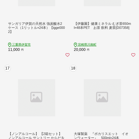
サンガリア伊賀の天然水 強炭酸水2
【伊藤園】健康ミネラル むぎ茶650m
ケース（1リットル×24本）【igge000
l×48本PET お茶 飲料 麦茶[D07358]
2】
三重県伊賀市
宮崎県川南町
11,000
20,000
円
円
17
18
【ノンアルコール】 【2箱セット】
大塚製薬 『ポカリスエット イオ
ノンアルコール サントリー からだを
ンウォーター』 500ml×24本