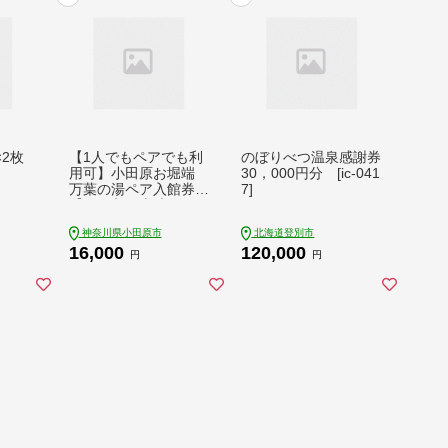
2枚
【1人でもペアでも利
のぼりべつ温泉感謝券
用可】小田原お堀端
30，000円分 [ic-041
万葉の湯ペア入館券
7]
【ペア入館券 入館
券 2名様分 お2人
神奈川県小田原市
北海道登別市
様 旅行 温泉 日帰り
16,000
120,000
小田原駅近 キッズラ
円
円
ンド 24時間営業 年中
無休 休息 プレゼント
家族 ファミリー 露店
風呂 神奈川県 小田原
市 】