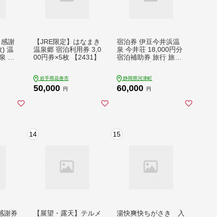
 感謝
【JRE限定】はなまき
宿泊券 伊豆今井浜温
枚) 温
温泉郷 宿泊利用券 3,0
泉 今井荘 18,000円分
泉 万
00円券×5枚 【2431】
宿泊補助券 旅行 旅行
 旅行
券 温泉宿 高級宿
温泉
岩手県花巻市
静岡県河津町
館 ト
50,000
60,000
母の日
円
円
原 鹿
井沢エ
円 ク
 国内
り 観
14
15
tu]
感謝券
【展望・露天】テルメ
湯快爽快ちがさき 入