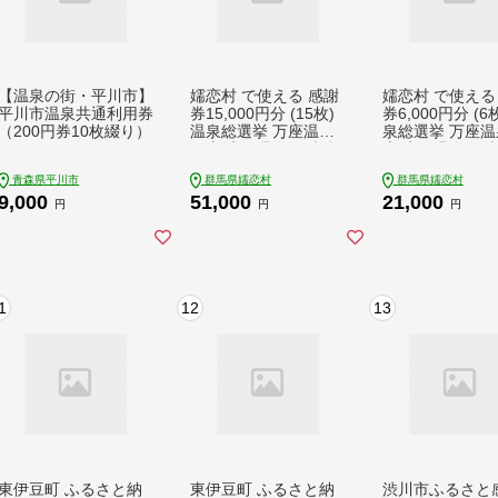
【温泉の街・平川市】
嬬恋村 で使える 感謝
嬬恋村 で使える
平川市温泉共通利用券
券15,000円分 (15枚)
券6,000円分 (6
（200円券10枚綴り）
温泉総選挙 万座温泉
泉総選挙 万座温
万座 鹿沢温泉 観光 旅
座 鹿沢温泉 観光
行券 宿泊券 旅行 温泉
券 宿泊券 旅行 
青森県平川市
群馬県嬬恋村
群馬県嬬恋村
スキー ホテル 旅館 ト
スキー ホテル 旅
9,000
51,000
21,000
ラベル 父の日 母の日
ラベル 父の日 
円
円
円
敬老の日 浅間高原 鹿
敬老の日 浅間高
沢 バラギ 北軽井沢エ
沢 バラギ 北軽
リア 関東 15000円 ク
リア 関東 6000
ーポン チケット 国内
ーポン チケット
旅行 お泊り 日帰り 観
旅行 お泊り 日帰
1
12
13
光地応援 [AO006tu]
光地応援 [AO003
東伊豆町 ふるさと納
東伊豆町 ふるさと納
渋川市ふるさと