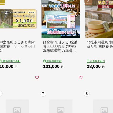
1
2
3
中之条町ふるさと寄附
嬬恋村 で使える 感謝
北杜市内温泉7
感謝券 ３，０００円
券30,000円分 (30枚)
遊可能 回数券 [h0
分
温泉総選挙 万座温泉
万座 鹿沢温泉 観光 旅
行券 宿泊券 旅行 温泉
群馬県中之条町
群馬県嬬恋村
山梨県北杜市
スキー ホテル 旅館 ト
10,000
101,000
28,000
ラベル 父の日 母の日
円
円
円
敬老の日 浅間高原 鹿
沢 バラギ 北軽井沢エ
リア 関東 30000円 ク
ーポン チケット 国内
旅行 お泊り 日帰り 観
光地応援 [AO007tu]
6
7
8