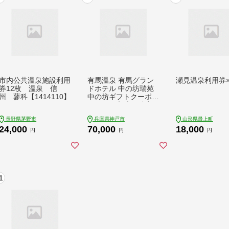
市内公共温泉施設利用
有馬温泉 有馬グラン
瀬見温泉利用券×
券12枚 温泉 信
ドホテル 中の坊瑞苑
州 蓼科【1414110】
中の坊ギフトクーポン
21,000円相当 | 兵庫
神戸 旅行 トラベル 予
長野県茅野市
兵庫県神戸市
山形県最上町
約 チケット 宿泊 観光
24,000
70,000
18,000
体験 温泉 旅館 ホテル
円
円
円
国内旅行 関西 近畿 夫
婦 親子 ファミリー カ
ップル 誕生日 記念日
人気 おすすめ
1