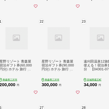
トラベル 父の日 母の
トラベル 父の日
日 敬老の日 浅間高原
日 敬老の日 浅
鹿沢 バラギ 北軽井沢
鹿沢 バラギ 北
エリア 関東 21000円
エリア 関東 450
クーポン チケット 国
クーポン チケッ
1
22
23
内旅行 お泊り 日帰り
内旅行 お泊り 
観光地応援 [AO032tu]
観光地応援 [AO03
星野リゾート 青森屋
星野リゾート 青森屋
遠刈田温泉12旅
宿泊ギフト券(60,000
宿泊ギフト券(90,000
使える！宿泊券
円分) ホテル 旅行 温
円分) ホテル 旅行 温
分 【04301-0
泉 宿泊 東北 旅行券
泉 宿泊 東北 旅行券
宿泊券 【星野リゾー
宿泊券 【星野リゾー
青森県三沢市
青森県三沢市
宮城県蔵王町
ト】【ms15-03】
ト】【ms15-04】
200,000
300,000
34,000
円
円
円
6
27
28