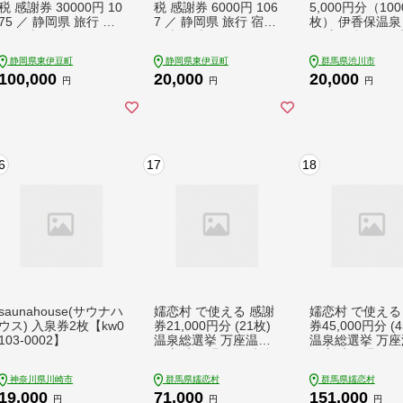
税 感謝券 30000円 10
税 感謝券 6000円 106
5,000円分（100
75 ／ 静岡県 旅行 宿
7 ／ 静岡県 旅行 宿泊
枚） 伊香保温泉
泊 食事 観光 チケット
食事 観光 チケット ク
ん 宿泊 旅行 観
クーポン 補助 リフォ
ーポン 補助 リフォー
テル 旅館 トラベ
静岡県東伊豆町
静岡県東伊豆町
群馬県渋川市
ーム ホテル 動物園 海
ム ホテル 動物園 海鮮
食 お土産 F4
100,000
20,000
20,000
鮮 みかん 金目鯛 稲取
みかん 金目鯛 稲取 熱
円
円
円
熱川 ギフト 土産
川 ギフト 土産
6
17
18
saunahouse(サウナハ
嬬恋村 で使える 感謝
嬬恋村 で使える
ウス) 入泉券2枚【kw0
券21,000円分 (21枚)
券45,000円分 (4
103-0002】
温泉総選挙 万座温泉
温泉総選挙 万座
万座 鹿沢温泉 観光 旅
万座 鹿沢温泉 観
行券 宿泊券 宿泊補助
行券 宿泊券 宿
神奈川県川崎市
群馬県嬬恋村
群馬県嬬恋村
券 旅行 温泉 温泉 ペ
券 旅行 温泉 温
19,000
71,000
151,000
ンション ホテル 旅館
ンション ホテル
円
円
円