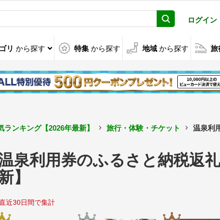
ログイン
ゴリ
から探す
特集
から探す
地域
から探す
旅
ランキング【2026年最新】
旅行・体験・チケット
温泉利用
温泉利用券のふるさと納税返礼
新】
直近30日間で集計