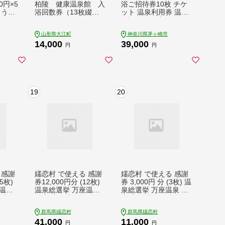
0円×5
柏陵 健康温泉館 入
浴ご招待券10枚 チケ
 うど
浴回数券（13枚綴
ット 温泉利用券 温浴
光 ホ
り）
施設 日帰り入浴 天然
ル 飲
温泉 高濃度炭酸泉 お
山形県大江町
神奈川県茅ヶ崎市
H-0556
出かけ 観光 休日 休息
14,000
39,000
癒し
円
円
19
20
 感謝
嬬恋村 で使える 感謝
嬬恋村 で使える 感謝
5枚)
券12,000円分 (12枚)
券 3,000円 分 (3枚) 温
温泉
温泉総選挙 万座温泉
泉総選挙 万座温泉 万
光 旅
万座 鹿沢温泉 観光 旅
座 鹿沢温泉 観光 旅行
泊補助
行券 宿泊券 旅行 温泉
券 宿泊券 旅行 温泉
群馬県嬬恋村
群馬県嬬恋村
泉 ペ
スキー ホテル 旅館 ト
スキー ホテル 旅館 ト
41,000
11,000
 旅館
ラベル 父の日 母の日
ラベル 父の日 母の日
円
円