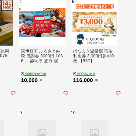
4
5
施設周
東伊豆町 ふるさと納
はなまき温泉郷 宿泊
75]
税 感謝券 3000円 106
利用券 3,000円券×10
6 ／ 静岡県 旅行 宿泊
枚 【957】
食事 観光 チケット ク
ーポン 補助 リフォー
静岡県東伊豆町
岩手県花巻市
ム ホテル 動物園 海鮮
10,000
116,000
みかん 金目鯛 稲取 熱
円
円
川 ギフト 土産
9
10