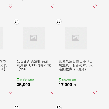
 母の
敬老の日 浅間高原 鹿
敬老の日 浅間高原 鹿
間高原
沢 バラギ 北軽井沢エ
沢 バラギ 北軽井沢エ
軽井沢
リア 関東 12000円 ク
リア 関東 3000円 ク
00円
ーポン チケット 国内
ーポン チケット 国内
ト 国
旅行 お泊り 日帰り 観
旅行 お泊り 日帰り 観
24
25
日帰り
光地応援 [AO005tu]
光地応援 [AO002tu]
4tu]
館で
はなまき温泉郷 宿泊
宮城県角田市日帰り天
1万円
利用券 3,000円券×3枚
然温泉「もみの木」入
781】
【956】
浴回数券（6回分）
岩手県花巻市
宮城県角田市
35,000
17,000
円
円
29
30