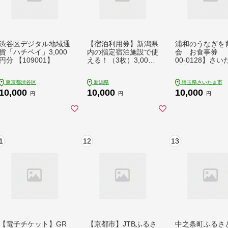
渋谷区デジタル地域通
【宿泊利用券】新潟県
浦和のうなぎを
貨「ハチペイ」3,000
内の指定宿泊施設で使
会 お食事券 【
円分 【109001】
える！（3枚）3,000
00-0128】さい
円分
浦和で食事 鰻料
なぎ蒲焼 蒲焼き
東京都渋谷区
新潟県
埼玉県さいたま市
伝統の味 旅行 観
10,000
10,000
10,000
ラベル チケット
円
円
円
期限1年 ウナギ
おすすめ さいた
さいたま市
1
12
13
【電子チケット】GR
【京都市】JTBふるさ
中之条町ふるさ