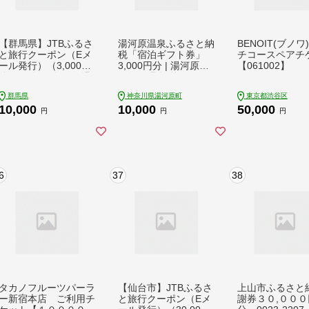
【群馬県】JTBふるさ
湯河原温泉ふるさと納
BENOIT(ブノワ
と旅行クーポン（Eメ
税「宿泊ギフト券」
チコースペアチ
ール発行）（3,000円
3,000円分 | 湯河原町
【061002】
分）｜群馬 群馬県 温
湯河原温泉 贅沢 リフ
泉 ホテル 旅館 草津
レッシュ 旅行 神奈川
群馬県
神奈川県湯河原町
東京都渋谷区
伊香保 水上 四万 老神
自然
10,000
10,000
50,000
万座 旅行券 宿泊券 旅
円
円
円
行 クーポン 宿泊 トラ
ベル 観光
6
37
38
タカノフルーツパーラ
【仙台市】JTBふるさ
上山市ふるさと
ー新宿本店 ご利用チ
と旅行クーポン（Eメ
謝券３０,０００