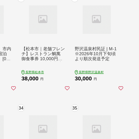
】市内
【松本市｜老舗フレン
野沢温泉村民証 | M-1
宿泊
チ】レストラン鯛萬
※2026年10月下旬頃
[003
御食事券 10,000円分 |
より順次発送予定
チケット お食事券 老
舗フレンチ 老舗 フレ
長野県松本市
長野県野沢温泉村
ンチ 本格フレンチ 食
38,000
30,000
事 レストラン 洋館 信
円
円
州 長野県 松本市
34
35