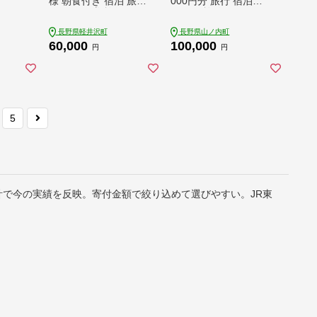
様 朝食付き 宿泊 旅行
000円分 旅行 宿泊券
チケット 券 旅行
ホテル 旅館 チケット
宿泊 補助券 志賀高原
長野県軽井沢町
長野県山ノ内町
湯田中渋温泉郷 北志
60,000
100,000
賀高原 地獄谷野猿公
円
円
苑 温泉 ギフト 自然
観光 長野県 信州 冬
スキー
5
計で今の実績を反映。寄付金額で絞り込めて選びやすい。JR東