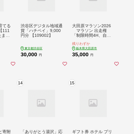
育てる
渋谷区デジタル地域通
大田原マラソン2026
111
貨「ハチペイ」9,000
マラソン 出走権
たま
円分 【109002】
「制限時間4H、自己
理 う
への挑戦状！」
残りわずか
 有名
東京都渋谷区
栃木県大田原市
光 ト
30,000
35,000
 有効
円
円
 人気
ま県
14
15
と寄附
「ありがとう湯沢」応
ギフト券 ホテル プリ