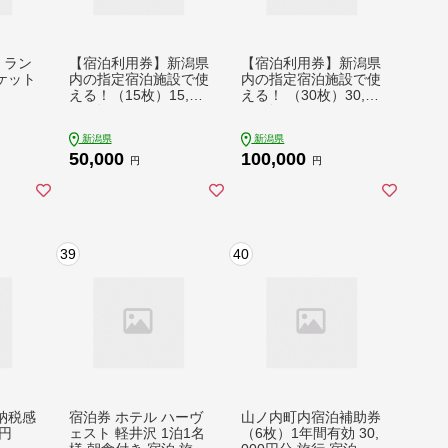
) ラン
【宿泊利用券】新潟県
【宿泊利用券】新潟県
ケット
内の指定宿泊施設で使
内の指定宿泊施設で使
える！（15枚）15,00
える！ （30枚）30,00
0円分
0円分
新潟県
新潟県
50,000
100,000
円
円
39
40
納税感
宿泊券 ホテル ハーヴ
山ノ内町内宿泊補助券
円
ェスト 軽井沢 1泊1名
（6枚）1年間有効 30,