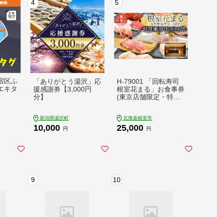
4
5
宿区ふ
「ありがとう湯沢」応
H-79001 「回転寿司
エキタ
援感謝券【3,000円
根室花まる」お食事券
分】
(東京店舗限定・特別
予約席)
新潟県湯沢町
北海道根室市
10,000
25,000
円
円
9
10