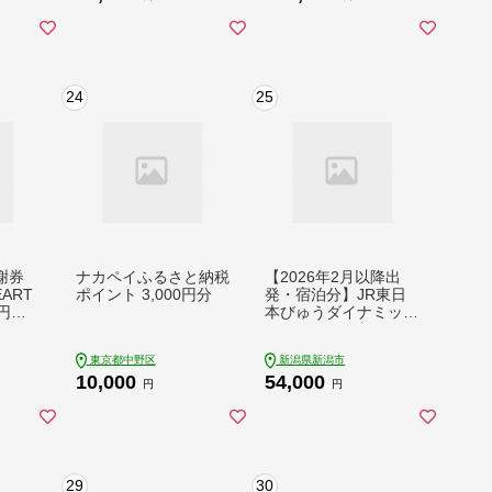
グギフト カタログポ
敬老の日 浅間高原 鹿
イント ポイント ）
沢 バラギ 北軽井沢エ
【BY0000010】
リア 関東 30000円 ク
ーポン チケット 国内
旅行 お泊り 日帰り 観
24
25
光地応援 [AO007tu]
謝券
ナカペイふるさと納税
【2026年2月以降出
EART
ポイント 3,000円分
発・宿泊分】JR東日
0円分
本びゅうダイナミック
3枚）
レールパック割引クー
町 旅
ポン（15,000円分／
東京都中野区
新潟県新潟市
ア ス
新潟県新潟市）※202
10,000
54,000
ャンプ
7年1月31日出発・宿
円
円
店 観
泊分まで パッケージ
テル
旅行
29
30