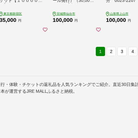
ケット【１００００円
ール発行）（30,000
分 0023-2207
分】
円分）【宮城県 仙台
市 トラベル 宿泊 予約
東京都新宿区
宮城県仙台市
山形県上山市
人気 おすすめ】
35,000
100,000
100,000
円
円
円
1
2
3
4
旅行・体験・チケットの返礼品を人気ランキングでご紹介。直近30日集
本が運営するJRE MALLふるさと納税。