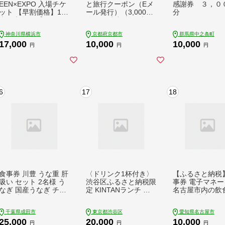
EEN×EXPO 入場チケ
と旅行クーポン（Eメ
感謝券 ３，０
ット 【早割価格】1日
ール発行）（3,000円
分
券（大人） 【SPC000
分）［ 京都 旅行券 ク
1-1】
ーポン JTB 旅行クー
神奈川県横浜市
京都府京都市
群馬県中之条町
ポン Eメール発行 ク
17,000
10,000
10,000
ーポン 旅行 ギフト 宿
円
円
円
泊券 ホテル 旅館 宿泊
観光 グルメ 人気 おす
すめ ふるさと納税 ］
6
17
18
食事券 川豊 うな重 肝
〈ドリンク1杯付き〉
【ふるさと納税
吸い セット 2名様 う
渋谷区ふるさと納税限
事券 電子マネー
なぎ 国産うなぎ チケ
定 KINTANランチ ゴ
名古屋市内の飲
ット 券 ギフト券 ペア
ージャスランチ焼肉セ
00店舗以上で使
ペアチケット
ットお食事券 (ラン
お食事券 モーニ
千葉県成田市
東京都渋谷区
愛知県名古屋市
チタイム限定)【0550
グ・ランチ・デ
25,000
20,000
10,000
27】
「美味切符」 3,
円
円
円