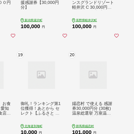
００円
援感謝券【30,000円
ンスグランドリゾート
分】
軽井沢 C 30,000円分
チケット 食事 宿泊
新潟県湯沢町
長野県軽井沢町
100,000
100,000
円
円
19
20
】お食
御礼！ランキング第1
嬬恋村 で使える 感謝
 愛知
位獲得！あとから セ
券30,000円分 (30枚)
食店1
レクト【ふるさと カ
温泉総選挙 万座温泉
える
タログギフト 】寄附
万座 鹿沢温泉 観光 旅
ン
1万円 相当 カタログ
行券 宿泊券 旅行 温泉
北海道別海町
群馬県嬬恋村
ィナー
見て あとから 選べ
スキー ホテル 旅館 ト
10,000
101,000
000円
る！ ギフト （ カタロ
ラベル 父の日 母の日
円
円