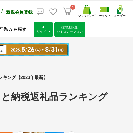
0
/
新規会員登録
ショッピング
チケット
オーダー
🔰
控除上限額
行先
から探す
ガイド
シミュレーション
キング【2026年最新】
さと納税返礼品ランキング