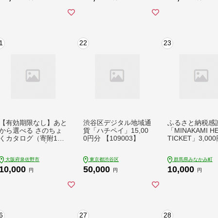
分
1
22
23
【有効期限なし】あと
渋谷区デジタル地域通
ふるさと納税感
から選べる さのちょ
貨「ハチペイ」15,00
「MINAKAMI H
くカタログ（寄附10,0
0円分 【109003】
TICKET」3,00
00円コース）【泉佐
（1000円分 × 
野市 ふるさとギフト
群馬県 みなかみ
大阪府泉佐野市
東京都渋谷区
群馬県みなかみ町
4000品以上 高評価 肉
行 温泉 アウトド
10,000
50,000
10,000
ビール 海鮮 野菜 定期
キー グルメ キ
円
円
円
便 タオル ティッシュ
ゴルフ 体験 飲食
後から カタログギフ
光 旅館 宿泊 ホ
ト あとからセレク
ト】 sn021
6
27
28