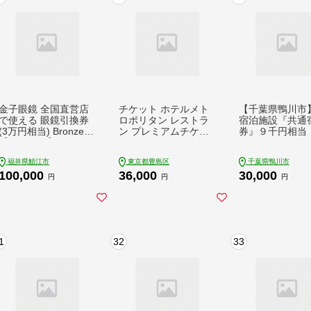
金子眼鏡 全国直営店
チケット ホテルメト
【千葉県鴨川市
で使える 眼鏡引換券
ロポリタン レストラ
宿泊施設『共通
(3万円相当) Bronze
ン プレミアムチケッ
券』９千円相当 
【1335996】
ト 10,000円分 ギフト
0-0126]
券 利用券 お食事券 券
福井県鯖江市
東京都豊島区
千葉県鴨川市
100,000
36,000
30,000
円
円
円
1
32
33