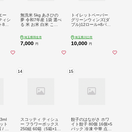
エー
無洗米 5kg あさひの
トイレットペーパー
ティシ
夢 令和7年産 1袋 選べ
グリーンウィンズ(ダ
ト8ロ
る 米 お米 白米 こめ
ブル)12ロール×8パッ
ライス ごはん むせん
ク 計96ロール_ トイ
まい ご飯 コメ kome
レットペーパー ペー
埼玉県羽生市
埼玉県川口市
okome ブランド米 人
パー トイレットティ
7,000
10,000
気 おすすめ 5キロ 5ｷﾛ
ッシュ ダブル 日用品
円
円
産地直送 白飯 飯 お弁
消耗品 8パック 再生
当 おにぎり 食品 おい
紙 100% リサイクル 1
しい 美味しい お手軽
2ロール セット 川口
便利 関東 国産 有限会
市 【1116193】
社五月女米穀 埼玉県
14
15
羽生市
3ml
スコッティ ティシュ
餃子のはながさ ホワ
セット
ー フラワーボックス
イト餃子 80個 16個×5
 / 漆
250組 60箱（5箱×12
パック 冷凍 中華 点心