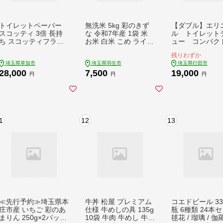
トイレットペーパー
無洗米 5kg 彩のきず
【ダブル】エリ
スコッティ 3倍 長持
な 令和7年産 1袋 米
ル トイレット
ち スコッティフラワ
お米 白米 こめ ライス
ュー コンパク
ーパック 4ロール×12
ごはん むせんまい ご
ール
残りわずか
P 無香料 | トイレット
飯 コメ kome okome
埼玉県草加市
埼玉県羽生市
埼玉県行田市
ペーパー トイレット
ブランド米 人気 おす
28,000
7,500
19,000
ロール 日用品 雑貨 大
すめ 5キロ 5ｷﾛ 産地直
円
円
円
人気 日本製 日用品 と
送 白飯 飯 お弁当 お
いれっとぺーぱー す
にぎり 食品 おいしい
こってぃ 交換 手間 消
美味しい お手軽 便利
耗品 ストック 防災 備
関東 国産 有限会社五
蓄 長持ち 替え 交換
月女米穀 埼玉県 羽生
1
12
13
頻度 回数 リピート 紙
市
質 収納 家族 重い 満
足 必需品 埼玉県 草加
市
≪先行予約≫埼玉県本
牛丼 松屋 プレミアム
コエドビール 33
庄市産 いちご 彩のあ
仕様 牛めしの具 135g
瓶 6種類 24本
まりん 250g×2パック
10袋 牛肉 牛めし 牛肉
毬花 / 瑠璃 / 伽羅