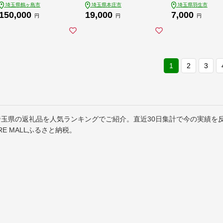
埼玉県鶴ヶ島市
埼玉県本庄市
埼玉県羽生市
御菓子司せきね 食品
すすめ 5キロ 
150,000
19,000
7,000
関東 F5K-671
送 送料無料 白飯
円
円
円
さと納税 人気 飯
しい 美味しい 
社五月女米穀 埼
羽生市
1
2
3
埼玉県の返礼品を人気ランキングでご紹介。直近30日集計で今の実績を
RE MALLふるさと納税。