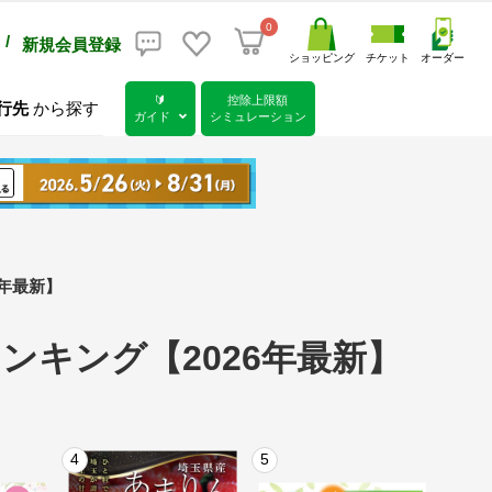
0
/
新規会員登録
ショッピング
チケット
オーダー
🔰
控除上限額
行先
から探す
ガイド
シミュレーション
6年最新】
ンキング【2026年最新】
4
5