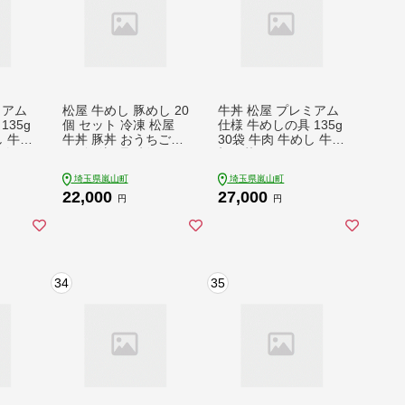
ミアム
松屋 牛めし 豚めし 20
牛丼 松屋 プレミアム
135g
個 セット 冷凍 松屋
仕様 牛めしの具 135g
し 牛肉
牛丼 豚丼 おうちごは
30袋 牛肉 牛めし 牛肉
肉 玉
ん 簡単調理 時短 レシ
切り落とし お肉 玉ね
 冷凍
ピ レンジで簡単 丼ぶ
ぎ プレミアム 冷凍 時
埼玉県嵐山町
埼玉県嵐山町
惣菜
り グルメセット 忙し
短 簡単 便利 惣菜 夕
22,000
27,000
お弁当
い日の味方 お店の味
食 レンチン おかず お
円
円
非常食 備蓄 夜食 豚丼
弁当 嵐山町
冷凍食品 惣菜 t1
34
35