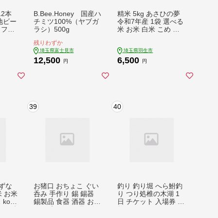
2本
B.Bee.Honey 国産ハ
精米 5kg あさひの夢
地ビー
チミツ100%（ヤブガ
令和7年産 1袋 選べる
ラフト
ラシ）500g
米 お米 白米 こめ ラ
イス ごはん むせんま
残りわずか
い ご飯 コメ kome ok
埼玉県富士見市
埼玉県羽生市
ome ブランド米 人気
12,500
6,500
おすすめ 5キロ 5ｷﾛ 産
円
円
地直送 白飯 飯 お弁当
おにぎり 食品 おいし
い 美味しい お手軽 便
利 関東 国産 有限会社
五月女米穀 埼玉県 羽
39
40
生市
きずな
お猪口 おちょこ ぐい
釣り 釣り堀 へら鮒釣
米 お米
呑み 手作り 錫 錫器
り つり処椎の木湖 1
 kom
錫製品 食器 酒器 おし
日 チケット 入場券 10
コメ ブ
ゃれ 高級 日用品 ギフ
枚 ＆ オリジナルグッ
気 お
ト 贈答 贈り物 プレゼ
ズ3点セット へら鮒