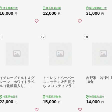
2027年1月下旬から順
切り落とし お肉 玉ね
黒 / 白 / 紅赤
次発送 苺 いちご イチ
ぎ 冷凍 時短 簡単 便
埼玉県本庄市
埼玉県嵐山町
埼玉県東松山市
ゴ ストロベリー 新品
利 惣菜 夕食 レンチン
16,000
12,000
31,000
種 甘い あまい 果物
お弁当 お取り寄せ グ
円
円
円
フルーツ 冬 果実 デザ
ルメ 嵐山町
ート 食品 埼玉県 F5K
-667
6
17
18
イチローズモルト＆グ
トイレットペーパー
吉野家 冷凍牛
レーン ホワイトラベ
スコッティ 3倍 長持
10食
ル（化粧箱入り） ／
ち スコッティフラワ
化粧箱 日本ウイスキ
ーパック 4ロール×6P
ー 飲みやすい 香り高
無香料 | トイレットペ
埼玉県秩父市
埼玉県草加市
埼玉県加須市
い 700ml ハイボール
ーパー トイレットロ
22,000
15,000
14,000
ロック ストレート 食
ール 日用品 雑貨 大人
円
円
円
中酒 食後酒 ウイスキ
気 日本製 日用品 とい
ー初心者 バー 自宅時
れっとぺーぱー すこ