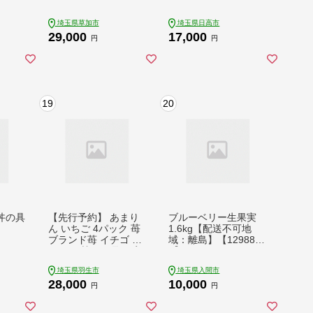
パック）【入金確認
B級グルメ ご当地 野
後、最短10日～3週間
菜 おつまみ おかず 簡
埼玉県草加市
埼玉県日高市
程度で発送】 | 大容量
単調理 時短 リピート
29,000
17,000
長持ち コンパクト テ
保存 豚肉 特製 ポーク
円
円
ィッシュペーパー 日
大きめ ジューシー ギ
用品 雑貨 大人気 日本
フト お取り寄せ 日高
製 日用品 ふるさと納
市
税 ティッシュ ティッ
シュペーパー ふるさ
19
20
と納税 ティッシュ 箱
日用品 必需品 大容量
リピート 高品質 クオ
リティ かわいい 素敵
保管 消耗品 埼玉県 草
加市
丼の具
【先行予約】 あまり
ブルーベリー生果実
ん いちご 4パック 苺
1.6kg【配送不可地
ブランド苺 イチゴ フ
域：離島】【129889
ルーツ 甘い お取り寄
7】
せいちご フレッシュ
埼玉県羽生市
埼玉県入間市
ストロベリー 産地直
28,000
10,000
送 ご当地 果物 くだも
円
円
の フルーツ デザート
amarin 食品 冷蔵 贈答