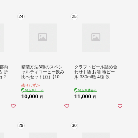
ギフト 新鮮 旬 あまり
ん strawberry ichigo iti
go いちご げんき農場
24
25
埼玉県 羽生市
都内
精製方法3種のスペシ
クラフトビール詰め合
 折
ャルティコーヒー飲み
わせ | 酒 お酒 地ビー
 2L
比べセット(豆)【1085
ル 330ml瓶 4種 飲み
 くり
670】
比べ 越谷バーガンデ
残りわずか
折原農
ィエール IPA JUCY IP
埼玉県川口市
埼玉県越谷市
町
A SAISON 晩酌 宅飲
10,000
11,000
み 家飲み ブルワリー
円
円
埼玉県 越谷市
29
30