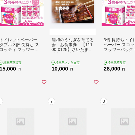
トイレットペーパー
浦和のうなぎを育てる
3倍 長持ちトイ
ダブル 3倍 長持ち ス
会 お食事券 【111
ペーパー スコッ
コッティ フラワーパ
00-0128】さいたま
フラワーパック 
ック 4ロール×6P | ト
浦和で食事 鰻料理 う
ル×12P| トイ
イレットペーパー と
なぎ蒲焼 蒲焼き 有名
ーパー といれっ
埼玉県草加市
埼玉県さいたま市
埼玉県草加市
いれっとぺーぱー ス
伝統の味 旅行 観光 ト
ーぱー スコッテ
15,000
10,000
28,000
コッティ すこってぃ
ラベル チケット 有効
こってぃ スコッ
円
円
円
スコッテイ ダブル だ
期限1年 ウナギ 人気
ダブル だぶるト
ぶるトイレットロール
おすすめ さいたま県
ットロール 生活
生活用品 雑貨 大人気
さいたま市
雑貨 大人気 日本
日本製 日用品 消耗品
用品 消耗品 ス
ストック 長持ち 頻度
長持ち 頻度 回数
回数 リピート 紙 質
ート 紙 質 収納
6
7
8
収納 家族 重い まとめ
重い まとめ 満足
満足 必需品 埼玉県 草
品 埼玉県 草加
加市