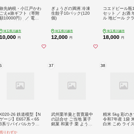
旅先納税・小江戸かわ
ぎょうざの満洲 冷凍
コエドビール瓶1
ごえe旅ギフト（寄附
生餃子10パック(120
セット ／ お酒 
額10000円） ／ 電子
個)
ル 地ビール ク
商品券 川越市内 店舗
ビール 埼玉県
埼玉県
埼玉県川越市
埼玉県川越市
埼玉県川越市
10,000
12,000
18,000
円
円
円
6
37
38
K020-26 鉄道模型【N
武州栗羊羹と普寛最中
精米 5kg 彩の
ゲージ】E657系＜65
の詰合せ ご当地 菓子
令和7年産 1袋 
3系リバイバルカラー
銘菓 和菓子 栗 ようか
白米 こめ ライス
(青)＞ 10両セット
ん もなか セット 詰合
e ごはん ご飯 
残りわずか
せ お茶菓子 お茶請け
ランド米 精米 人