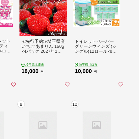
レット
≪先行予約≫埼玉県産
トイレットペーパー
ティ
いちご あまりん 150g
グリーンウィンズ (シ
4ロー
×4パック 2027年1月
ングル)12ロール×8パ
レットペ
上旬から順次発送 苺
ック 計96ロール_ ト
とぺ
いちご ストロベリー
イレットペーパー シ
埼玉県本庄市
埼玉県川口市
ィ す
冬 果実 果物 くだもの
ングル 人気 日用品 日
18,000
10,000
テイ
フルーツ 話題 ブラン
用雑貨 紙 消耗品 生活
円
円
イレ
ド 甘い あまい デザー
雑貨 生活必需品 備蓄
用品
ト 贈答 贈り物 プレゼ
再生紙100% リサイク
製 日
ント ギフト 家庭 自宅
ル エコ 川口市 【148
トック
埼玉県 本庄市 F5K-53
4078】
 リピ
8
 家族
9
10
 必需
市