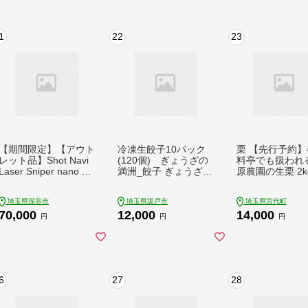
間 お酒 洋酒 ウイスキ
ってぃ 交換 手間 消耗
ー 埼玉県 特産 No.40
品 ストック 防災 備蓄
1
長持ち 替え 交換 頻度
1
22
23
回数 リピート 紙 質
収納 家族 重い 満足
必需品 埼玉県 草加市
【期間限定】【アウト
冷凍生餃子10パック
栗 【先行予約】
レット品】Shot Navi
(120個) ぎょうざの
料亭でも扱われる
Laser Sniper nano G
満洲_餃子 ぎょうざ
原農園の生栗 2kg
R（ショットナビ レー
ギョウザ ギョーザ 冷
～3Lサイズ | 栗
ザースナイパー ナノ
凍 生餃子 生 タレ ぎ
クリ 生栗 完熟 
埼玉県深谷市
埼玉県坂戸市
埼玉県宮代町
GR）＜カラー：ブラ
ょうざの満州 満州 お
園 埼玉県 宮代
70,000
12,000
14,000
ック＞ 【11218-086
つまみ おかず 人気 お
円
円
円
8】 ゴルフ 距離計 距
すすめ 中華 惣菜 焼き
離計測器 測定器 ゴル
餃子 水餃子 ギフト プ
フナビ ゴルフウォッ
レゼント 埼玉県 送料
チ GPSウォッチ GPS
無料【1238201】
ナビ 腕時計 日本製
6
27
28