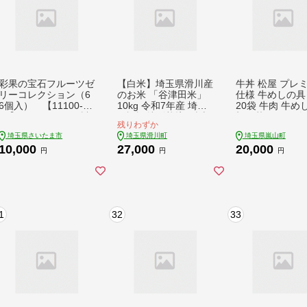
彩果の宝石フルーツゼ
【白米】埼玉県滑川産
牛丼 松屋 プレ
リーコレクション（6
のお米 「谷津田米」
仕様 牛めしの具 
6個入） 【11100-03
10kg 令和7年産 埼玉
20袋 牛肉 牛め
01】フルーツ15種 詰
県認証特別栽培 [精米
切り落とし お肉 
残りわずか
め合わせ 食べ比べ 賞
白米 10kg 埼玉県産
ねぎ プレミアム
埼玉県さいたま市
埼玉県滑川町
埼玉県嵐山町
味期限製造から約半年
谷津田米]
時短 簡単 便利 
10,000
27,000
20,000
旨味が豊富な果汁 果
夕食 レンチン 
円
円
円
肉 厳選 いちご ぶどう
嵐山町
桃 りんご マスカット
お菓子 洋菓子 ゼリー
スイーツ 人気 おすす
め 有名
1
32
33