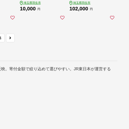
埼玉県羽生市
埼玉県羽生市
産地直
ント ギフト包装 キャ
埼玉 さいたま レジャ
10,000
102,000
 ふる
ンプ アウトドア ひと
ー ふな へらぶな 釣り
円
円
 おい
つぶくらふと 工房一
体験 体験 アクティビ
有限会
粒株式会社 埼玉県 羽
ティ 観光 関東 鮒 魚
玉県
生市
魚介 利用券 家族体験
こども 家族 ファミリ
ー 川 湖 プラン スポ
ーツ アウトドア 自然
4
つり処椎の木湖 埼玉
県 羽生市
反映。寄付金額で絞り込めて選びやすい。JR東日本が運営する