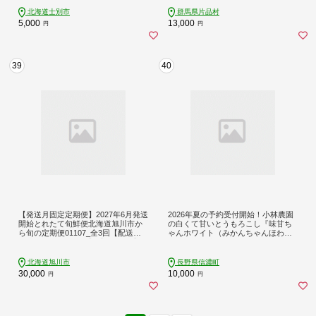
トウモロコシ とうきび コーン 野菜
産地直送 【三栄アグリ】【A7136】
北海道士別市
群馬県片品村
5,000
13,000
円
円
39
40
【発送月固定定期便】2027年6月発送
2026年夏の予約受付開始！小林農園
開始とれたて旬鮮便北海道旭川市か
の白くて甘いとうもろこし『味甘ち
ら旬の定期便01107_全3回【配送不
ゃんホワイト（みかんちゃんほわい
可地域：離島・沖縄】【4001373】
と）』8～9本セット 令和8年9月から
出荷予定【長野県信濃町ふるさと納
税】
北海道旭川市
長野県信濃町
30,000
10,000
円
円