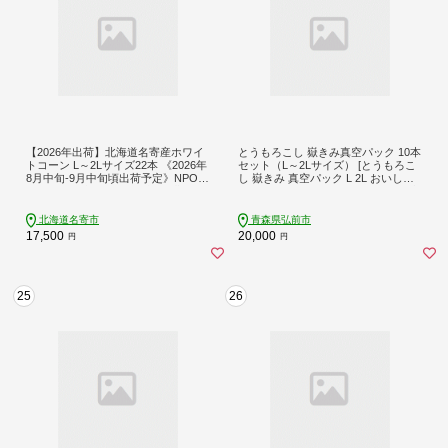
【2026年出荷】北海道名寄産ホワイ
とうもろこし 嶽きみ真空パック 10本
トコーン L～2Lサイズ22本 《2026年
セット（L～2Lサイズ） [とうもろこ
8月中旬-9月中旬頃出荷予定》NPO法
し 嶽きみ 真空パック L 2L おいしい
人なよろ観光まちづくり協会 北海道
コーン セット セット品 だけきみ ブ
とうもろこし トウモロコシ Lサイズ
ランド もろこし 青森 美味 野菜]
2Lサイズ お取り寄せ 旬 新鮮 産地直
北海道名寄市
青森県弘前市
送 甘い 糖度 22本 冷蔵---nayoro_nk
17,500
20,000
円
円
m_45_22p---
25
26