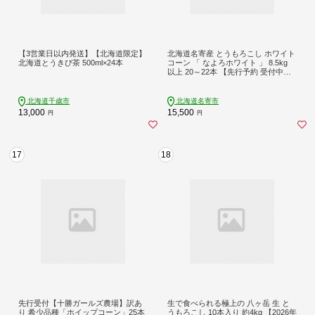
【3営業日以内発送】【北海道限定】
北海道名寄産 とうもろこし ホワイト
北海道とうきび茶 500ml×24本
コーン 「 なよろホワイト 」 8.5kg
以上 20～22本 【先行予約 受付中】
《2026年8月上旬-9月中旬頃出荷》特
大 サイズ北海道 朝採り 真空予冷 冷
蔵 高糖度 ピュアホワイト トウモロ
北海道千歳市
北海道名寄市
コシ ギフト お中元 コーン---nayoro_l
13,000
15,500
円
円
oc_34_8500g_hp---
17
18
先行受付【十勝ガールズ農場】訳あ
生で食べられる極上の 八ヶ岳 生 と
り 希少品種「ホイップコーン」25本
うもろこし 10本入り 約4kg 【2026年