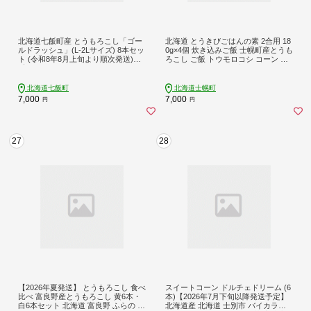
北海道七飯町産 とうもろこし「ゴー
北海道 とうきびごはんの素 2合用 18
ルドラッシュ」(L-2Lサイズ) 8本セッ
0g×4個 炊き込みご飯 士幌町産とうも
ト (令和8年8月上旬より順次発送)
ろこし ご飯 トウモロコシ コーン と
【ふるさと納税 人気 ランキング と
うきびご飯 ごはんの素 ごはん 炊く
うもろこし ゴールドラッシュ コーン
だけ 簡単 調理 料理 手軽 おうちごは
8本 セット 北海道 七飯町 送料無料】
ん お取り寄せ 送料無料 十勝 士幌町
北海道七飯町
北海道士幌町
NABT006
【L40-4】
7,000
7,000
円
円
27
28
【2026年夏発送】 とうもろこし 食べ
スイートコーン ドルチェドリーム (6
比べ 富良野産とうもろこし 黄6本・
本)【2026年7月下旬以降発送予定】
白6本セット 北海道 富良野 ふらの コ
北海道産 北海道 士別市 バイカラー