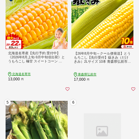
北海道名寄産【先行予約 受付中】
【26年8月中旬～クール便発送】とう
《2026年8月上旬-9月中旬頃出荷》と
もろこし【先行受付】嶽きみ（だけ
うもろこし 極甘 スイートコーン 「
きみ）2Lサイズ 10本 青森県弘前市産
ゴールドラッシュ 」 8.5kg 以上 20～
岩木山麓嶽高原産 [先行予約 おいし
22本 特大 北海道---nayoro_loc_32_8
い コーン だけきみ とうもろこし ひ
500g_hp---
ろさき ブランド もろこし 弘前 青森
北海道名寄市
青森県弘前市
美味 野菜 嶽きみ]
13,000
17,000
円
円
5
6