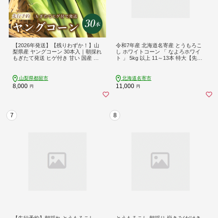
【2026年発送】【残りわずか！】山
令和7年産 北海道名寄産 とうもろこ
梨県産 ヤングコーン 30本入｜朝採れ
し ホワイトコーン 「 なよろホワイ
もぎたて発送 ヒゲ付き 甘い 国産 と
ト 」 5kg 以上 11～13本 特大【先行
うもろこし トウモロコシ 野菜 産地
予約 受付中】 《2026年8月上旬-9月
直送 送料無料【炭香ファーム】
中旬頃出荷》サイズ北海道 朝採り 真
空予冷 冷蔵 高糖度 ピュアホワイト
山梨県都留市
北海道名寄市
トウモロコシ ギフト お中元 コーン--
8,000
11,000
円
円
-nayoro_loc_33_5k_hp---
7
8
【先行予約】朝採れ とうもろこし
とうもろこし 朝採り 嶽きみ(だけき