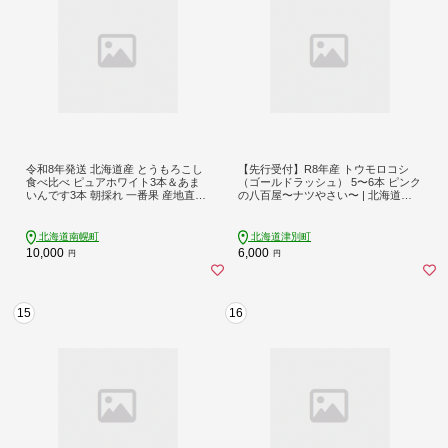
令和8年発送 北海道産 とうもろこし
【先行受付】R8年産 トウモロコシ
食べ比べ ピュアホワイト3本＆あま
（ゴールドラッシュ） 5〜6本 ピンク
いんです3本 朝採れ 一番果 産地直送
の八百屋〜ナツやさい〜 | 北海道津
数量限定 期間限定 NP1-177
別町
北海道南幌町
北海道津別町
10,000
6,000
円
円
15
16