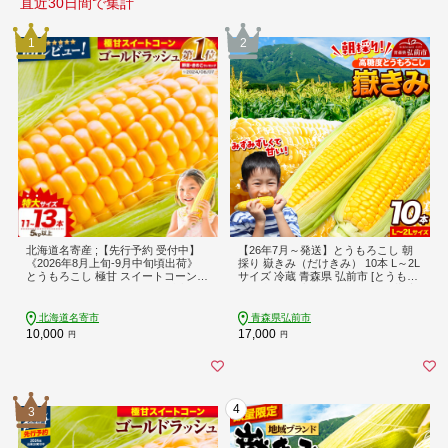
直近30日間で集計
1
2
北海道名寄産 ;【先行予約 受付中】
【26年7月～発送】とうもろこし 朝
《2026年8月上旬-9月中旬頃出荷》
採り 嶽きみ（だけきみ） 10本 L～2L
とうもろこし 極甘 スイートコーン
サイズ 冷蔵 青森県 弘前市 [とうもろ
「 ゴールドラッシュ 」 5kg 以上 11
こし 朝採り 嶽きみ だけきみ 冷蔵 高
～13本---nayoro_loc_31_5k_hp---
糖度]
北海道名寄市
青森県弘前市
10,000
17,000
円
円
4
3