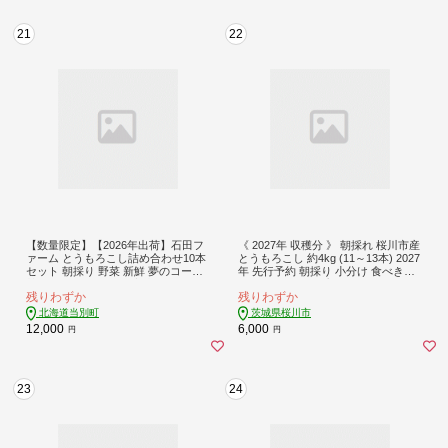
21
22
【数量限定】【2026年出荷】石田フ
《 2027年 収穫分 》 朝採れ 桜川市産
ァーム とうもろこし詰め合わせ10本
とうもろこし 約4kg (11～13本) 2027
セット 朝採り 野菜 新鮮 夢のコーン
年 先行予約 朝採り 小分け 食べきり
甘獲娘 スターダスト 恵味ゴールド
レンチン キャンプ BBQ バーベキュ
残りわずか
残りわずか
恵味スター ほしつぶコーン わくわく
ー スイートコーン おおもの ゴール
コーン ロイシーコーン 旬の品種 10
ドラッシュ おひさまコーン とうきび
北海道当別町
茨城県桜川市
本 トウモロコシ キャンプ BBQ SDG
茨城県 桜川市 [FJ001sa]
12,000
6,000
円
円
s 詰合せ
23
24