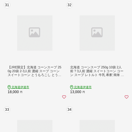
31
32
【JRE限定】北海道 コーンスープ 25
北海道 コーンスープ 250g 10袋 2人
0g 20袋 2-3人前 濃縮 スープ コーン
前 ? 3人前 濃縮 スイートコーン コー
スイートコーン とうもろこし とうき
ン スープ レトルト 牛乳 希釈 簡単 と
び 希釈 レトルト インスタント ペー
うもろこし とうきび 道産原料 クレ
スト 朝食 朝ごはん 軽食 簡単 クレー
ードル 保存 備蓄 送料無料【5525090
ドル 送料無料【55250685】
4】
北海道伊達市
北海道伊達市
18,000
13,000
円
円
33
34