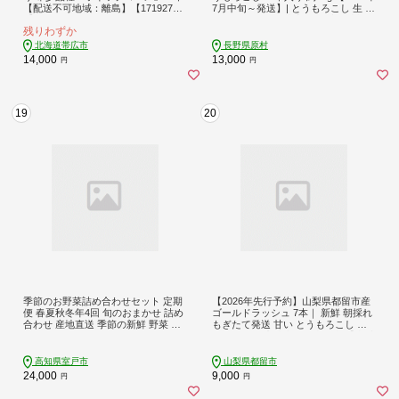
【配送不可地域：離島】【171927
7月中旬～発送】| とうもろこし 生 生
7】
とうもろこし 野菜 新鮮 極上 信州 八
残りわずか
ヶ岳 長野県 諏訪郡 原村
北海道帯広市
長野県原村
14,000
13,000
円
円
19
20
季節のお野菜詰め合わせセット 定期
【2026年先行予約】山梨県都留市産
便 春夏秋冬年4回 旬のおまかせ 詰め
ゴールドラッシュ 7本｜ 新鮮 朝採れ
合わせ 産地直送 季節の新鮮 野菜 定
もぎたて発送 甘い とうもろこし ト
期便 果物 セット じゃがいも きゅう
ウモロコシ 産地直送 送料無料【炭香
り トマト とうもろこし アスパラガ
ファーム】
ス 玉ねぎ 蓮根 等 ふるさと納税 高知
高知県室戸市
山梨県都留市
県 室戸市
24,000
9,000
円
円