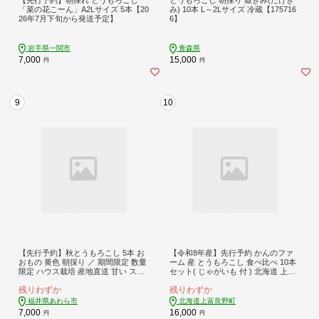
「菜の花こーん」A2Lサイズ 5本【20
み) 10本 L～2Lサイズ 冷蔵【175716
26年7月下旬から発送予定】
6】
岩手県一関市
青森県
7,000
15,000
円
円
9
10
【先行予約】秋とうもろこし 5本 お
【令和8年産】先行予約 かんのファ
おもの 黄色 朝採り ／ 期間限定 数量
ーム 産 とうもろこし 食べ比べ 10本
限定 ハウス栽培 産地直送 甘い スイ
セット( じゃがいも 付 ) 北海道 上富
ートコーン とうもろこし 野菜 あわ
良野町 とうもろこし トウモロコシ
残りわずか
残りわずか
ら ※2026年10月10日より順次発送 [a
セット じゃがいも ジャガイモ 先行
w039-a013]
受付
福井県あわら市
北海道上富良野町
7,000
16,000
円
円