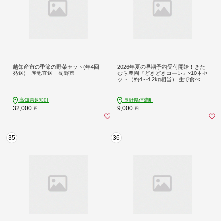
越知産市の季節の野菜セット(年4回
2026年夏の早期予約受付開始！きた
発送) 産地直送 旬野菜
むら農園『どきどきコーン』×10本セ
ット（約4～4.2kg相当） 生で食べら
れる信濃町名産とうもろこし／スイ
ートコーンの定番品種 令和8年7月下
旬～8月下旬に出荷予定 【長野県信
高知県越知町
長野県信濃町
濃町ふるさと納税】
32,000
9,000
円
円
35
36