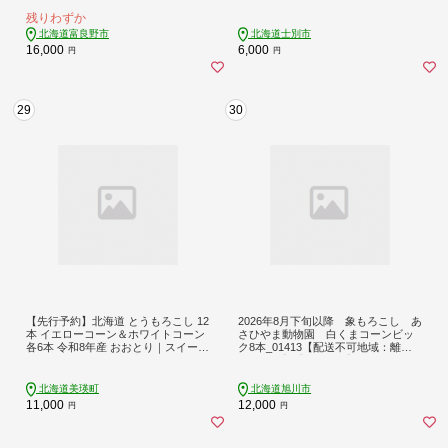
ーン とうきび トウモロコシ ホワイ
とうもろこし とうきび 野菜 産地直
残りわずか
トコーン 野菜 甘い
送 新鮮野菜 【おがた農園】【A714
7】
北海道富良野市
北海道士別市
16,000
6,000
円
円
29
30
【先行予約】北海道 とうもろこし 12
2026年8月下旬以降 象もろこし あ
本 イエローコーン＆ホワイトコーン
さひやま動物園 白くまコーンビッ
各6本 令和8年産 おおとり｜スイート
ク8本_01413【配送不可地域：離
コーン 朝採れ 朝もぎ 新鮮 トウモロ
島・沖縄】【1157007】
コシ コーン 美瑛町 美瑛 びえい [011-
67]
北海道美瑛町
北海道旭川市
11,000
12,000
円
円