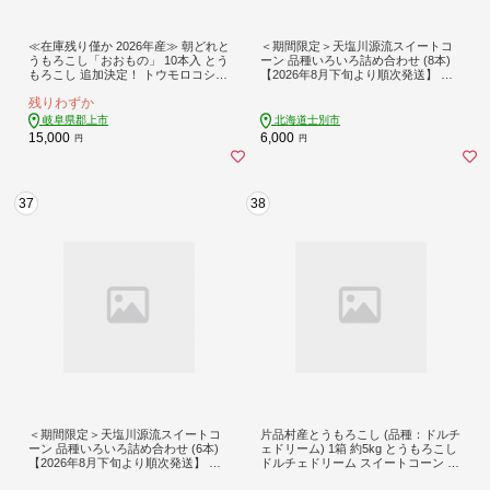
≪在庫残り僅か 2026年産≫ 朝どれと
＜期間限定＞天塩川源流スイートコ
うもろこし「おおもの」 10本入 とう
ーン 品種いろいろ詰め合わせ (8本)
もろこし 追加決定！ トウモロコシ
【2026年8月下旬より順次発送】 北
大粒 甘い おいしい おおもの コーン
海道産 北海道 士別市 とうもろこし
残りわずか
野菜 やさい 旬 夏 BBQ 焼肉 おおもの
トウモロコシ とうきび コーン 野菜
甘い とうもろこし トウモロコシ 大
産地直送 【三栄アグリ】【A7137】
岐阜県郡上市
北海道士別市
粒 野菜 糖度 高糖度 あまい とうもろ
15,000
6,000
円
円
こし 人気 数量限定 トウモロコシ 高
糖度
37
38
＜期間限定＞天塩川源流スイートコ
片品村産とうもろこし (品種：ドルチ
ーン 品種いろいろ詰め合わせ (6本)
ェドリーム) 1箱 約5kg とうもろこし
【2026年8月下旬より順次発送】 北
ドルチェドリーム スイートコーン 片
海道産 北海道 士別市 とうもろこし
品村 トウモロコシ