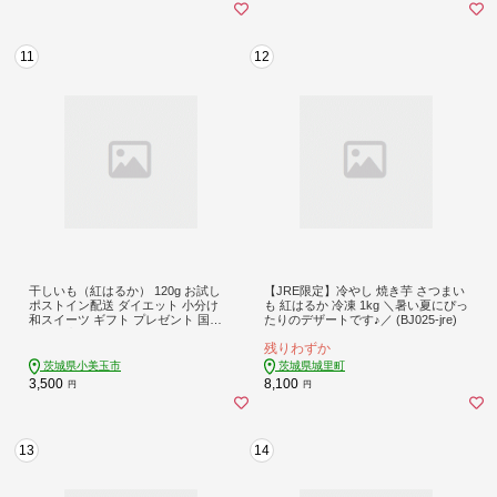
11
12
干しいも（紅はるか） 120g お試し
【JRE限定】冷やし 焼き芋 さつまい
ポストイン配送 ダイエット 小分け
も 紅はるか 冷凍 1kg ＼暑い夏にぴっ
和スイーツ ギフト プレゼント 国産
たりのデザートです♪／ (BJ025-jre)
茨城県産 べにはるか さつまいも サ
残りわずか
ツマイモ お芋 おいも おやつ お菓子
干しいも ほしいも ほし芋 鶴田商店 1
茨城県小美玉市
茨城県城里町
2-AF
3,500
8,100
円
円
13
14