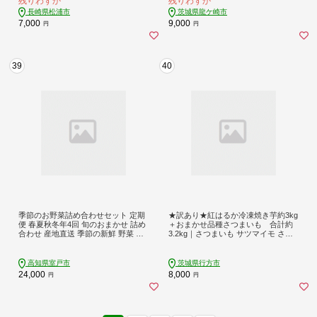
残りわずか
残りわずか
ギフト プレゼント 国産 無添加 茨城
県産 さつまいも サツマイモ お芋 い
長崎県松浦市
茨城県龍ケ崎市
も おやつ 干し芋 石焼き芋 紅はるか
7,000
9,000
円
円
シルクスイート 紅はるか ねっとり
甘い 完熟 熟成 冷凍 冷やし焼き芋 訳
あり 茨城県 龍ケ崎市
39
40
季節のお野菜詰め合わせセット 定期
★訳あり★紅はるか冷凍焼き芋約3kg
便 春夏秋冬年4回 旬のおまかせ 詰め
＋おまかせ品種さつまいも 合計約
合わせ 産地直送 季節の新鮮 野菜 定
3.2kg｜さつまいも サツマイモ さつ
期便 果物 セット じゃがいも きゅう
ま芋 焼き芋 やきいも 冷凍 冷凍焼き
り トマト とうもろこし アスパラガ
芋 訳あり 訳アリ 紅はるか 茨城県 行
ス 玉ねぎ 蓮根 等 ふるさと納税 高知
方市(EY-25)
高知県室戸市
茨城県行方市
県 室戸市
24,000
8,000
円
円