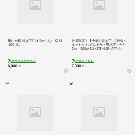
畑の金貨 焼き芋紅はるか 1kg K181
数量限定！【冷凍】焼き芋・2種食べ
-002_01
比べセット(紅はるか・安納芋・合計
2kg・500g×2袋×2種)冷凍 焼芋 やき
いも さつまいも さつま芋 レンジ 食
べ比べ 小分け【YO-4】【株式会社
陽】
鹿児島県鹿児島市
宮崎県門川町
6,000
7,000
円
円
35
36