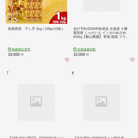
島根県産 干し芋 1kg ( 100g×10袋 )
先行予約/2026年秋発送 北海道 十勝
幕別産 じゃがいも インカのめざめ
約5kg【横山農園】 野菜 根菜 フライ
ドポテト ポテトチップス 変色しにく
い 煮崩れしにくい 黄金色 北海道の
ジャガイモ[№5749-1386]
島根県出雲市
北海道幕別町
10,000
10,000
円
円
7
8
【JRE MALL限定】【2026年9月より
【先行予約 2026年9月より順次発