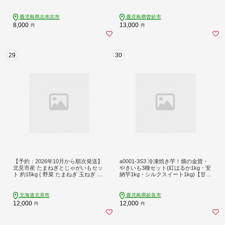
会】A402-v02
鹿児島県志布志市
鹿児島県曽於市
8,000
13,000
円
円
29
30
【予約：2026年10月から順次発送】
a0001-3S3 冷凍焼き芋！畑の金貨・
北見市産 たまねぎとじゃがいもセッ
やきいも3種セット(紅はるか1kg・安
ト 約15kg ( 野菜 たまねぎ 玉ねぎ タ
納芋1kg・シルクスイート1kg)【甘い
マネギ 玉葱 ジャガイモ じゃがいも
も販売所】姶良市 焼き芋 訳あり 冷
北海道 セット ふるさと納税 )【002-0
凍 焼芋 やきいも さつまいも さつま
012】
芋 熟成 蜜
北海道北見市
鹿児島県姶良市
12,000
12,000
円
円