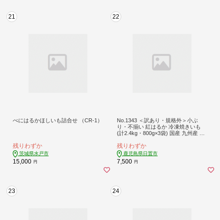
21
22
べにはるかほしいも詰合せ （CR-1）
No.1343 ＜訳あり・規格外＞小ぶ
り・不揃い 紅はるか 冷凍焼きいも
(計2.4kg・800g×3袋) 国産 九州産 鹿
児島県産 熟成 さつまいも 芋 焼き芋
残りわずか
残りわずか
野菜 スイーツ 冷凍【末永商店】
茨城県水戸市
鹿児島県日置市
15,000
7,500
円
円
23
24