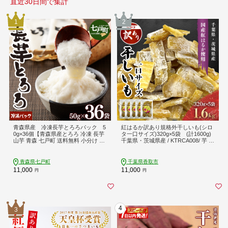
直近30日間で集計
1
2
青森県産 冷凍長芋とろろパック 5
紅はるか訳あり規格外干しいも(シロ
0g×36個【青森県産とろろ 冷凍 長芋
タ一口サイズ)320g×5袋 (計1600g)
山芋 青森 七戸町 送料無料 小分け プ
千葉県・茨城県産 / KTRCA008/ 芋 サ
レーン 無添加 個梱包 とろろパック
ツマイモ さつま芋 干し芋 ほし芋 ほ
ご飯のお供】 【02402-0163】
しいも お芋 おいも いも
青森県七戸町
千葉県香取市
11,000
11,000
円
円
4
3