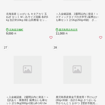
北海道産 じゃがいも キタアカリ 玉
＜入金確認後、2週間以内に発送！＞
ねぎ セット M～2Lサイズ混載 各約5
スティックタイプの大学芋♪薩摩おい
kg 合計約10kg 2箱 山田農場 セット
も棒セット 計2kg(250g×8袋) さつ
野菜 ジャガイモ 玉葱 たまねぎ 山田
まいも さつま芋 大学芋 国産 九州産
農場 京極町産 北海道産 国産 【2026
鹿児島県産 冷凍 小分け スイーツ お
年10月上旬-2027年1月上旬迄発送予
菓子 アイス ランキング 人気 a1-107-
北海道京極町
鹿児島県志布志市
定】
2w
9,000
11,000
円
円
27
28
＜入金確認後、2週間以内に発送！＞
鹿児島県産黄金千貫使用！芋けんぴ
【訳あり・業務用】薩摩おいも棒セ
(80g×30袋・合計2.4kg) さつまいも
ット 計1.8kg(900g×2袋) p8-142-2w
芋かりんとう おやつ【曽於市観光協