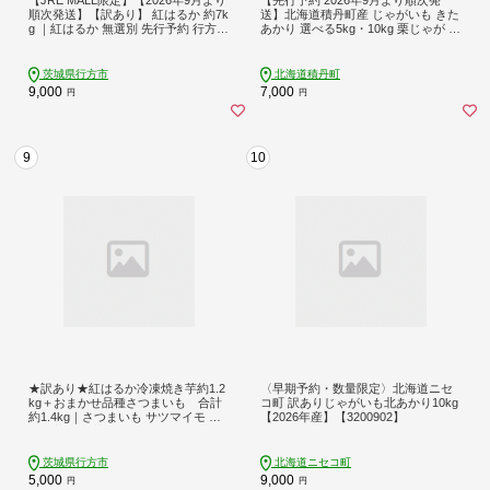
順次発送】【訳あり】 紅はるか 約7k
送】北海道積丹町産 じゃがいも きた
g ｜紅はるか 無選別 先行予約 行方台
あかり 選べる5kg・10kg 栗じゃが ホ
地 さつまいも 茨城県(CU-55-7-j)
クホク 農場直送 サイズ混合
茨城県行方市
北海道積丹町
9,000
7,000
円
円
9
10
★訳あり★紅はるか冷凍焼き芋約1.2
〈早期予約・数量限定〉北海道ニセ
kg＋おまかせ品種さつまいも 合計
コ町 訳ありじゃがいも北あかり10kg
約1.4kg｜さつまいも サツマイモ さ
【2026年産】【3200902】
つま芋 焼き芋 やきいも 冷凍 冷凍焼
き芋 訳あり 訳アリ 紅はるか 茨城県
行方市(EY-26)
茨城県行方市
北海道ニセコ町
5,000
9,000
円
円