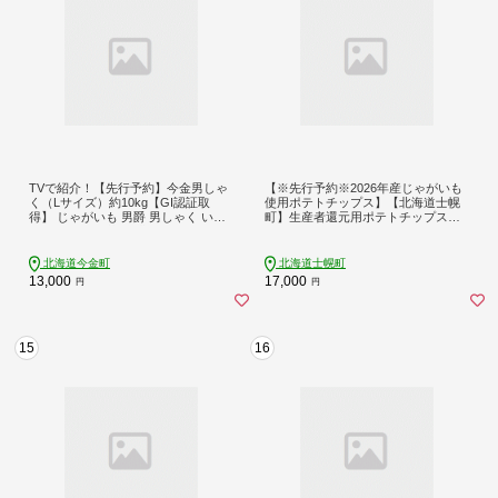
TVで紹介！【先行予約】今金男しゃ
【※先行予約※2026年産じゃがいも
く（Lサイズ）約10kg【GI認証取
使用ポテトチップス】【北海道士幌
得】 じゃがいも 男爵 男しゃく いも
町】生産者還元用ポテトチップス３
だんしゃく 野菜 幻 北海道 今金町 GI
箱セット（塩・コンソメ・のり塩）
認証 Lサイズ 10kg 青空レストラン F
お菓子 菓子 おやつ ポテチ ぽてち ス
21X-287
ナック おつまみ じゃがいも ジャガ
北海道今金町
北海道士幌町
イモ 送料無料 北海道 十勝 【N01】
13,000
17,000
円
円
15
16