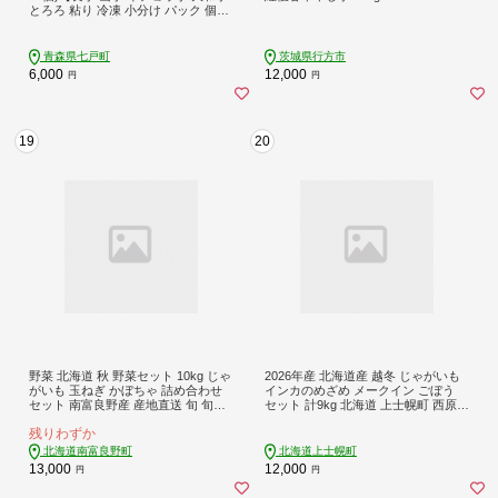
とろろ 粘り 冷凍 小分け パック 個包
装 簡単 便利 プレーン 贈り物 贈答 ギ
フト 青森県 東北】【02402-0342】
青森県七戸町
茨城県行方市
6,000
12,000
円
円
19
20
野菜 北海道 秋 野菜セット 10kg じゃ
2026年産 北海道産 越冬 じゃがいも
がいも 玉ねぎ かぼちゃ 詰め合わせ
インカのめざめ メークイン ごぼう
セット 南富良野産 産地直送 旬 旬の
セット 計9kg 北海道 上士幌町 西原農
野菜 ジャガイモ たまねぎ 玉ネギ 玉
場 野菜 秋野菜 熟成 ジャガイモ イン
残りわずか
葱 カボチャ 南瓜 2026年発送
カ インカの目覚め 馬鈴薯 詰め合わ
せ 産地直送 ◆2027年02月配送 ［012
北海道南富良野町
北海道上士幌町
-V84］
13,000
12,000
円
円