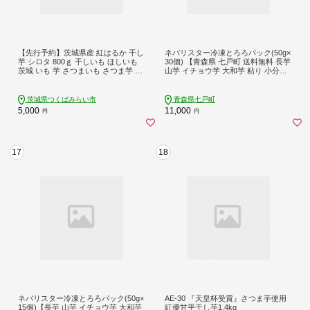
【先行予約】茨城県産 紅はるか 干し
ネバリスター冷凍とろろパック(50g×
芋 シロタ 800ｇ 干しいも ほしいも
30個) 【青森県 七戸町 送料無料 長芋
茨城 いも 芋 さつまいも さつま芋 茨
山芋 イチョウ芋 大和芋 粘り 小分け
城 べにはるか お菓子 おやつ スイー
個包装 便利 プレーン 無添加】【024
ツ 和菓子 国産 塚田商店 マツコの知
02-0216】
らない世界 [EA07-NT]
茨城県つくばみらい市
青森県七戸町
5,000
11,000
円
円
17
18
ネバリスター冷凍とろろパック(50g×
AE-30 『天皇杯受賞』さつま芋使用
15個)【長芋 山芋 イチョウ芋 大和芋
紅優甘平干し芋1.4kg