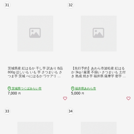
31
32
茨城県産 紅はるか 干し芋 訳あり B品
【先行予約】あわら市波松産 紅はる
800g ほしいも いも 芋 さつまいも さ
か 3kg / 厳選 不揃い さつまいも 土付
つま芋 茨城 べにはるか ワケアリ 訳
き 熟成 焼き芋 福井県 薩摩芋 密芋 ス
アリ お菓子 おやつ スイーツ 塚田商
イートポテト しっとり ほっくり 自
店 マツコの知らない世界 [EA08-NT]
然のスイーツ 極甘 農研機構許諾済
メディアで人気 腸活 ※2026年10月
茨城県つくばみらい市
福井県あわら市
上旬以降順次発送予定 [aw084-a001]
7,000
5,000
円
円
33
34