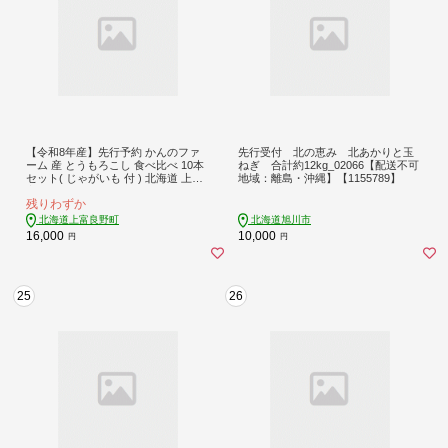
【令和8年産】先行予約 かんのファ
先行受付 北の恵み 北あかりと玉
ーム 産 とうもろこし 食べ比べ 10本
ねぎ 合計約12kg_02066【配送不可
セット( じゃがいも 付 ) 北海道 上富
地域：離島・沖縄】【1155789】
良野町 とうもろこし トウモロコシ
残りわずか
セット じゃがいも ジャガイモ 先行
受付
北海道上富良野町
北海道旭川市
16,000
10,000
円
円
25
26