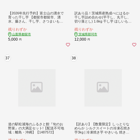
【2026年先行予約】富士山の湧水で
訳あり品！茨城県産熟成べにはるか
育った干し芋 【都留市都留市、湧
干し芋詰め合わせ(平干し、丸干し、
水、藤さん、干し芋、さつまいも、
切り落とし) 1.6kg 干し芋 ほしいも
食物繊維、おやつ、べにはるか、紅
さつまいも サツマイモ 芋 いも 茨城
残りわずか
残りわずか
はるか
県 那珂市 B15-008
山梨県都留市
茨城県那珂市
5,000
12,000
円
円
37
38
道の駅松浦海のふるさと館『旬のお
【訳あり】【数量限定】しっとりな
野菜』の大満足セット!【配送不可地
めらか シルクスイートの冷凍石焼き
域：離島・沖縄】【1487572】
芋3kg | 冷凍焼き芋 やきいも 焼き芋
焼いも スイーツ ダイエット 小分け