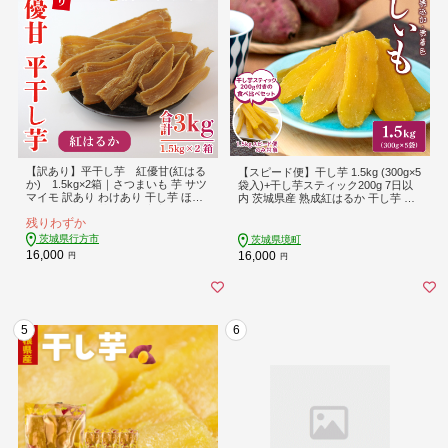
【訳あり】平干し芋 紅優甘(紅はる
【スピード便】干し芋 1.5kg (300g×5
か) 1.5kg×2箱｜さつまいも 芋 サツ
袋入)+干し芋スティック200g 7日以
マイモ 訳あり わけあり 干し芋 ほし
内 茨城県産 熟成紅はるか 干し芋 紅
いも 紅はるか 茨城県 行方市（AE-8
はるか ほしいも さつまい おやつ ダ
残りわずか
6）
イエット デザート スイーツ ギフト
大人気 人気 K1801 【計1.7kg】
茨城県行方市
茨城県境町
16,000
16,000
円
円
5
6