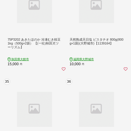
75P3202 あきたほのか 冷凍むき枝豆
天然熟成天日塩 ピスタチオ 800g(800
1kg（500g×2袋） 【(一社)秋田犬ツ
g×1袋)(大野城市)【1139164】
ーリズム】
秋田県大館市
福岡県大野城市
15,000
10,000
円
円
35
36