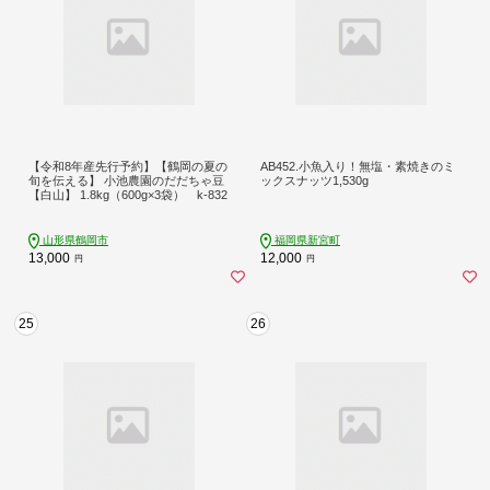
【令和8年産先行予約】【鶴岡の夏の
AB452.小魚入り！無塩・素焼きのミ
旬を伝える】 小池農園のだだちゃ豆
ックスナッツ1,530g
【白山】 1.8kg（600g×3袋） k-832
山形県鶴岡市
福岡県新宮町
13,000
12,000
円
円
25
26