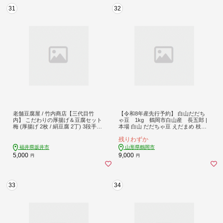
31
32
老舗豆腐屋 / 竹内商店【三代目竹
【令和8年産先行予約】 白山だだち
内】 こだわりの厚揚げ＆豆腐セット
ゃ豆 1kg 鶴岡市白山産 長五郎 |
梅 (厚揚げ 2枚 / 絹豆腐 2丁) 3段手揚
本場 白山 だだちゃ豆 えだまめ 枝豆
げ法が決め手の厚揚げ！ 【お揚げ 油
茶豆 おつまみ 人気 おすすめ 朝採り
残りわずか
あげ 手作り 遺伝子組み換えでない
新鮮 旬の味覚 特産品 名産品 産地直
大豆 肉厚 おかず 人気 惣菜 あぶら揚
送 農家直送 在来野菜 濃厚 甘み 香り
福井県坂井市
山形県鶴岡市
げ 豆腐 厚揚げ セット 詰め合わせ 贈
芳醇 期間限定 夏 贈り物 ギフト 東北
5,000
9,000
円
円
答 ギフト お礼 贈り物】 [A-21101]
山形 鶴岡市
33
34