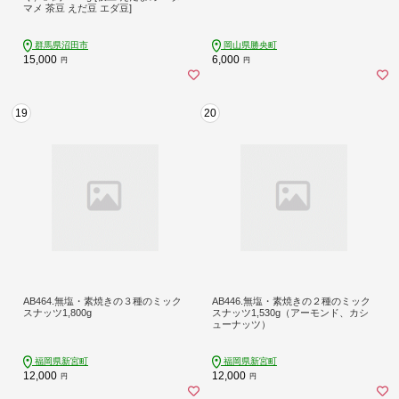
マメ 茶豆 えだ豆 エダ豆]
群馬県沼田市
岡山県勝央町
15,000
6,000
円
円
19
20
AB464.無塩・素焼きの３種のミック
AB446.無塩・素焼きの２種のミック
スナッツ1,800g
スナッツ1,530g（アーモンド、カシ
ューナッツ）
福岡県新宮町
福岡県新宮町
12,000
12,000
円
円