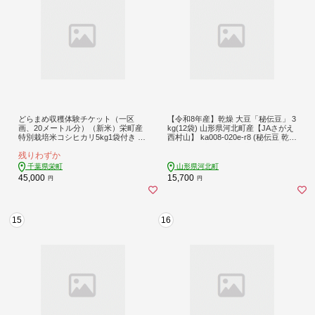
どらまめ収穫体験チケット（一区
【令和8年産】乾燥 大豆「秘伝豆」 3
画、20メートル分）（新米）栄町産
kg(12袋) 山形県河北町産【JAさがえ
特別栽培米コシヒカリ5kg1袋付き 40
西村山】 ka008-020e-r8 (秘伝豆 乾燥
ｰ39 ◇ ※2026年10月～発送
大豆 大豆 山形県産 河北町産 国産 希
残りわずか
少品種 大粒 豊かな香り 深いコク 食
べ応え 3kg 250g×12袋 小分け 2026年
千葉県栄町
山形県河北町
産 12月発送 ひたし豆 数の子豆 豆料
45,000
15,700
円
円
理 大豆料理 煮豆 豆腐作り 郷土料理
山形名物 保存食 常温保存 産地直送
特産品 お取り寄せ)
15
16