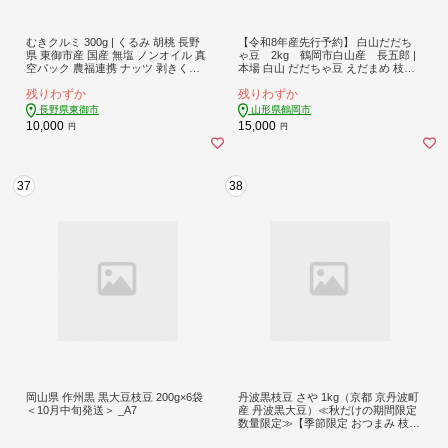
むきクルミ 300g | くるみ 胡桃 長野
【令和8年産先行予約】 白山だだち
県 東御市産 国産 無塩 ノンオイル 真
ゃ豆 2kg 鶴岡市白山産 長五郎 |
空パック 農福連携 ナッツ 剥きくる
本場 白山 だだちゃ豆 えだまめ 枝豆
み
茶豆 おつまみ 人気 おすすめ 朝採り
残りわずか
残りわずか
新鮮 旬の味覚 特産品 名産品 産地直
送 農家直送 在来野菜 濃厚 甘み 香り
長野県東御市
山形県鶴岡市
芳醇 期間限定 夏 贈り物 ギフト 東北
10,000
15,000
円
円
山形 鶴岡市
37
38
岡山県 作州黒 黒大豆枝豆 200g×6袋
丹波黒枝豆 さや 1kg（京都 京丹波町
＜10月中旬発送＞ _A7
産 丹波黒大豆）≪秋だけの期間限定
数量限定≫【季節限定 おつまみ 枝豆
えだまめ 地域限定 黒豆 ご当地グル