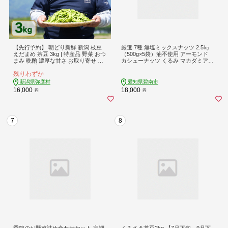
【先行予約】 朝どり新鮮 新潟 枝豆
厳選 7種 無塩ミックスナッツ 2.5㎏
えだまめ 茶豆 3kg | 特産品 野菜 おつ
（500g×5袋）油不使用 アーモンド
まみ 晩酌 濃厚な甘さ お取り寄せ お
カシューナッツ くるみ マカダミア
すすめ プレゼント ギフト 贈答 贈り
ピスタチオ ヘーゼルナッツ ピーカン
残りわずか
物 3キロ 新潟県 弥彦村 農事組合法人
ナッツ 直火焙煎 おつまみ おやつ 大
サンファーム大戸
満足 チャック付き 美容 健康 人気 高
新潟県弥彦村
愛知県碧南市
リピート ナッツ H059-143
16,000
18,000
円
円
7
8
季節のお野菜詰め合わせセット 定期
くろさき茶豆2kg 【7月下旬～9月下