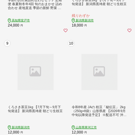
便 春夏秋冬年4回 旬のおまかせ 詰め
旬発送】 新潟県黒埼産 朝どり生枝豆
合わせ 産地直送 季節の新鮮 野菜 定
期便 果物 セット じゃがいも きゅう
残りわずか
り トマト とうもろこし アスパラガ
ス 玉ねぎ 蓮根 等 ふるさと納税 高知
高知県室戸市
新潟県新潟市
県 室戸市
24,000
18,000
円
円
9
10
くろさき茶豆1kg 【7月下旬～9月下
令和8年産 JAの 枝豆「秘伝豆」 2kg
旬発送】 新潟県黒埼産 朝どり生枝豆
（250g×8袋）山形県産 【2026年9月
中旬以降発送予定】 ※配送不可 沖
縄・離島 012-B-JA015
新潟県新潟市
山形県寒河江市
12,000
12,000
円
円