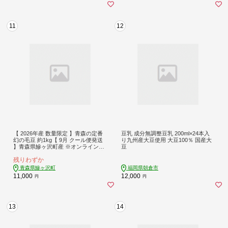
11
12
【 2026年産 数量限定 】青森の定番
豆乳 成分無調整豆乳 200ml×24本入
幻の毛豆 約1kg【 9月 クール便発送
り九州産大豆使用 大豆100％ 国産大
】青森県鰺ヶ沢町産 ※オンライン決
豆
済のみ 野菜 枝豆 大粒 甘みが強い 豊
残りわずか
かな香り コク ほっくり おつまみ 料
理 お弁当 食材
青森県鰺ヶ沢町
福岡県朝倉市
11,000
12,000
円
円
13
14