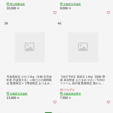
メ 特産品】※北海道・沖縄は配送不
可 [008KK001L]
岡山県勝央町
京都府京丹波町
10,000
9,000
円
円
39
40
丹波黒枝豆 さや 1.5kg（京都 京丹波
【先行予約】黒枝豆 1.8kg 【新鮮 野
町産 丹波黒大豆）≪秋だけの期間限
菜 泉佐野産 えだまめ やさい TONO
定 数量限定≫【季節限定 おつまみ
ファーム 高評価 数量限定 畑から直
枝豆 えだまめ 地域限定 黒豆 ご当地
送 朝採り】 005A061
残りわずか
グルメ 特産品】※北海道・沖縄は配
送不可 [010KK002L]
京都府京丹波町
大阪府泉佐野市
13,000
7,500
円
円