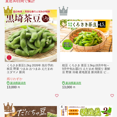
直近30日間で集計
1
2
くろさき茶豆1.2kg 2026年 先行予約
枝豆 くろさき 茶豆 1.5kg (8月中旬～
枝豆 野菜 つまみ おつまみ えだまめ
9月中旬お届け) えだまめ 朝採り 新鮮
エダマメ 新潟
豆 野菜 冷蔵 産地直送 新潟茶豆 ビー
ル 晩酌 おつまみ 新潟
残りわずか
新潟県新潟市
新潟県新潟市
13,000
13,000
円
円
4
3