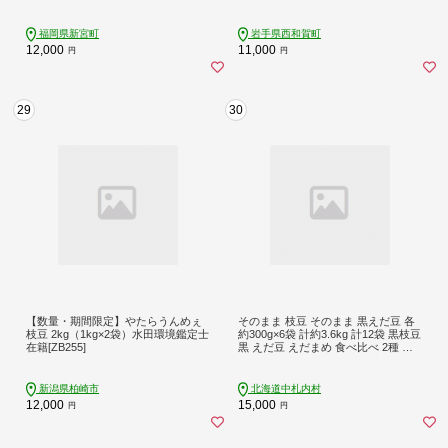
福岡県新宮町
岩手県西和賀町
12,000
11,000
円
円
29
30
【数量・期間限定】やたらうんめぇ
そのまま 枝豆 そのまま 黒えだ豆 各
枝豆 2kg（1kg×2袋）水田環境鑑定士
約300g×6袋 計約3.6kg 計12袋 黒枝豆
在籍[ZB255]
黒 えだ豆 えだまめ 食べ比べ 2種 お
つまみ お酒 ビール 晩酌 国産 冷凍 北
海道 中札内村 [D1-4C]
新潟県柏崎市
北海道中札内村
12,000
15,000
円
円