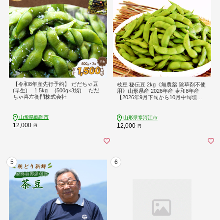
【令和8年産先行予約】 だだちゃ豆
枝豆 秘伝豆 2kg《無農薬 除草剤不使
(早生) 1.5kg (500g×3袋) だだ
用》山形県産 2026年産 令和8年産
ちゃ喜左衛門株式会社
【2026年9月下旬から10月中旬頃】
※ 配送不可 沖縄・離島 012-B-MM
021
山形県鶴岡市
山形県寒河江市
12,000
12,000
円
円
5
6