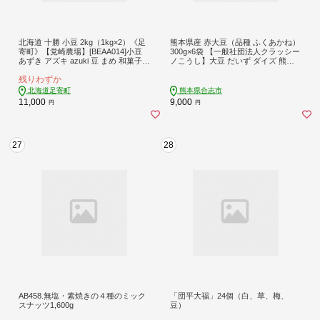
北海道 十勝 小豆 2kg（1kg×2）《足
熊本県産 赤大豆（品種 ふくあかね）
寄町》【党崎農場】[BEAA014]小豆
300g×6袋 【一般社団法人クラッシー
あずき アズキ azuki 豆 まめ 和菓子
ノこうし】大豆 だいず ダイズ 熊本
和食 あんこ 赤飯 スープ おしるこ 煮
県産 熊本県 熊本 合志市 合志 くまも
残りわずか
物 健康 足寄町産 北海道産 道産 寒冷
と こうし 赤大豆 ふくあかね アント
地 足寄町 北海道 11000 11000円
シアニン イソフラボン [AYAB048]
北海道足寄町
熊本県合志市
11,000
9,000
円
円
27
28
AB458.無塩・素焼きの４種のミック
「団平大福」24個（白、草、梅、
スナッツ1,600g
豆）