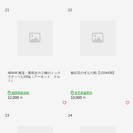
21
22
AB448.無塩・素焼きの２種のミック
秘伝豆のずんだ餡【1334438】
スナッツ1,530g（アーモンド、クル
ミ）
福岡県新宮町
岩手県遠野市
12,000
10,000
円
円
23
24