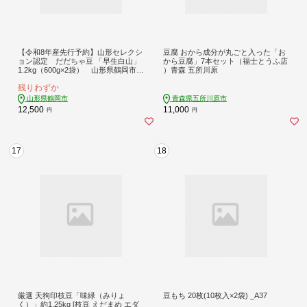
【令和8年産先行予約】山形セレクシ
豆腐 おから成分が丸ごと入った「お
ョン認定 だだちゃ豆 「早生白山」
から豆腐」7本セット（福士とうふ店
1.2kg（600g×2袋） 山形県鶴岡市
）青森 五所川原
白山ちゃ茶農園 K-831 | だだちゃ
残りわずか
豆 枝豆 えだまめ 豆 1.2キロ 夏の味覚
おつまみ 旬の野菜 期間限定 名産品
山形県鶴岡市
青森県五所川原市
ビールのお供 手土産 山形県 庄内 東
12,500
11,000
円
円
北 返礼品
17
18
厳選 天狗印枝豆「味緑（みりょ
豆もち 20枚(10枚入×2袋) _A37
く）」約1.25kg [枝豆 えだまめ エダ