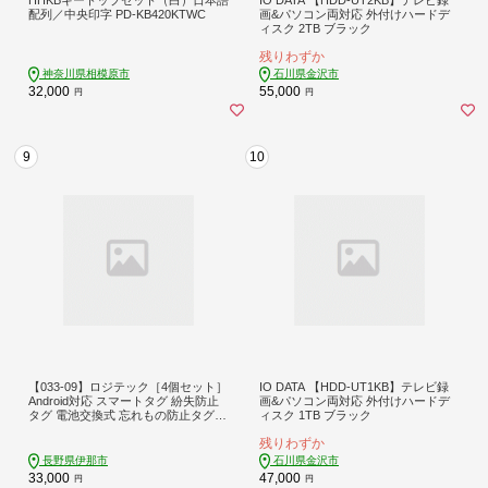
配列／中央印字 PD-KB420KTWC
画&パソコン両対応 外付けハードデ
ィスク 2TB ブラック
残りわずか
神奈川県相模原市
石川県金沢市
32,000
55,000
円
円
9
10
【033-09】ロジテック［4個セット］
IO DATA 【HDD-UT1KB】テレビ録
Android対応 スマートタグ 紛失防止
画&パソコン両対応 外付けハードデ
タグ 電池交換式 忘れもの防止タグ
ィスク 1TB ブラック
タグ型 LGT-LWBETG1BKG4
残りわずか
長野県伊那市
石川県金沢市
33,000
47,000
円
円