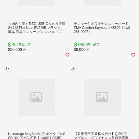
＜国内生産＞EIZO USB-C入出力搭載
テンキー付きワイヤレスキーボード
24.1型 FlexScan EV2495 ブラック_
FMV Comfort Keyboard KB800【kw0
液晶 液晶モニター パソコン pcモニ
253-0007】
ター ゲーミングモニター USB Type-
C デイジーチェーン【1316554】
石川県白山市
神奈川県川崎市
250,000
38,000
円
円
17
18
Nextorage MagSafe対応 ポータブルS
【多摩電子工業株式会社】Qi2対応
SD NX-P2MG 2TB【kw0011-0035】
マグネット式ワイヤレス急速充電器