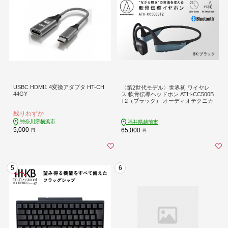
USBC HDMI1.4変換アダプタ HT-CH
〈第2世代モデル〉世界初 ワイヤレ
44GY
ス 軟骨伝導ヘッドホン ATH-CC500B
T2（ブラック） オーディオテクニカ
残りわずか
神奈川県横浜市
福井県越前市
5,000
65,000
円
円
5
6