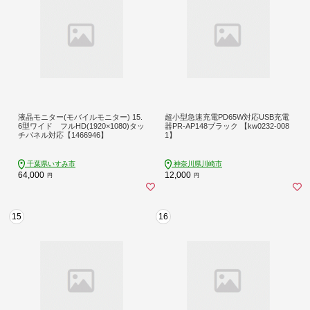
液晶モニター(モバイルモニター) 15.
超小型急速充電PD65W対応USB充電
6型ワイド フルHD(1920×1080)タッ
器PR-AP148ブラック 【kw0232-008
チパネル対応【1466946】
1】
千葉県いすみ市
神奈川県川崎市
64,000
12,000
円
円
15
16