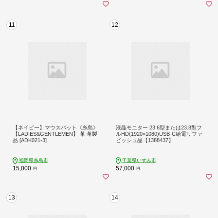
11
12
【ネイビー】マウスパット《糸島》
液晶モニター 23.6型または23.8型フ
【LADIES&GENTLEMEN】 革 革製
ルHD(1920×1080)USB-C給電リファ
品 [ADK021-3]
ビッシュ品【1388437】
福岡県糸島市
千葉県いすみ市
15,000
57,000
円
円
13
14