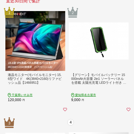
直近30日間で集計
1
2
液晶モニター(モバイルモニター) 15.
【グリーン】モバイルバッテリー 15
6型ワイド 4K(3840×2160)リファビ
000mAh大容量 2in1 ソーラーパネル
ッシュ品【1466951】
を搭載 太陽光充電 LEDライト付き 3
台同時充電 USB-A出力ポート Type-
C出/入力 iPhone17/16充電 急速充電
小型軽量 スマホ/タブレット/イヤホ
千葉県いすみ市
愛知県名古屋市
ン/スマートウォッチ充電 防災グッズ
120,000
9,000
円
円
PSE認証【PL保険加入済み製品・安
心】
4
3