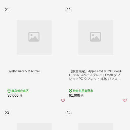
21
22
Synthesizer V 2 AI miki
【数量限定】Apple iPad 8 32GB Wi-F
iモデル スペースグレイ | iPad8 タブ
レットPC タブレット 本体 パソコン
PC pc 端末 中古 再生品 再生 エコ エ
コロジー グレー 32GB 10.2インチ カ
メラ付き カメラ リファビッシュ Appl
東京都台東区
神奈川県秦野市
e アップル 人気 モデル 簡単 数量 限
36,000
91,000
円
円
定 おすすめ 秦野 神奈川 |091ｰ03
23
24