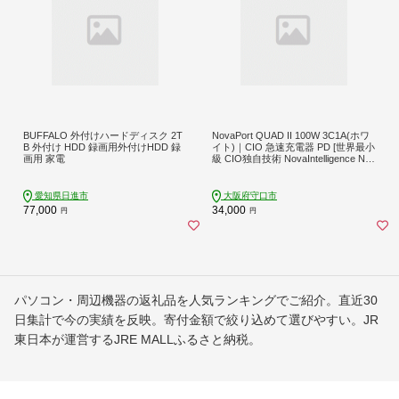
BUFFALO 外付けハードディスク 2T
NovaPort QUAD II 100W 3C1A(ホワ
B 外付け HDD 録画用外付けHDD 録
イト)｜CIO 急速充電器 PD [世界最小
画用 家電
級 CIO独自技術 NovaIntelligence Nov
aEngine搭載] 4ポート USB-C×3 + US
B-A×1 ACアダプター コンセント 軽
量 iPhone 15 Android Galaxy MacBoo
愛知県日進市
大阪府守口市
k iPad向け ノートPC [2529]
77,000
34,000
円
円
パソコン・周辺機器の返礼品を人気ランキングでご紹介。直近30
日集計で今の実績を反映。寄付金額で絞り込めて選びやすい。JR
東日本が運営するJRE MALLふるさと納税。