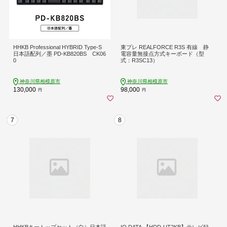
HHKB Professional HYBRID Type-S
東プレ REALFORCE R3S 有線 静
日本語配列／墨 PD-KB820BS CK06
電容量無接点方式キーボード（型
0
式：R3SC13）
神奈川県相模原市
神奈川県相模原市
130,000
98,000
円
円
7
8
HHKBキートップセット（白）日本語
IO DATA 【HDD-UT2KB】テレビ録