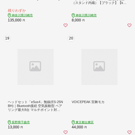
（スタンド内蔵）【ブラック】【kw
0232-0015-1】
残りわずか
神奈川県川崎市
神奈川県川崎市
135,000
8,000
円
円
19
20
ヘッドセット「eSus4」無線(ES-25N
VOICEPEAK 宮舞モカ
BH)｜Bluetooth接続 空気振動型 ペア
リング最大8台 マルチポイント対応
耳をふさがない 耳にやさしい マイク
付き 音漏れ防止 軽い リモートワー
ク web会議 在宅ワーク エムケー精工
長野県千曲市
東京都台東区
信州 長野県 千曲市
13,000
44,000
円
円