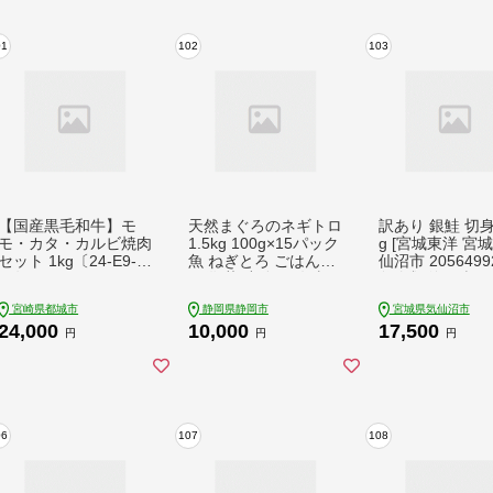
01
102
103
【国産黒毛和牛】モ
天然まぐろのネギトロ
訳あり 銀鮭 切身
モ・カタ・カルビ焼肉
1.5kg 100g×15パック
g [宮城東洋 宮
セット 1kg〔24-E9-0
魚 ねぎとろ ごはんの
仙沼市 2056499
06〕
お供 丼 小分け 冷凍 1
魚介類 海鮮 訳ア
0000 海の幸 ◆
格外 不揃い さけ
宮崎県都城市
静岡県静岡市
宮城県気仙沼市
鮭切身 シャケ 
24,000
10,000
17,500
冷凍 家庭用 おか
円
円
円
当 支援 サーモン
切り身 魚 わけ
06
107
108