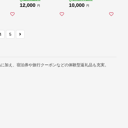
本 ※沖縄・離島地域
12,000
10,000
へのお届け不可 ch01
円
円
6-017rr
4
5
品に加え、宿泊券や旅行クーポンなどの体験型返礼品も充実。