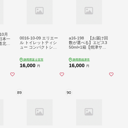
10月
0016-10-09 エリエー
a16-198 【お届け回
日本一
ル トイレットティシ
数が選べる】エビス3
道北見
ュー コンパクトシン
50ml×1箱【焼津サッ
g！ス
グル 8ロール×8パック
ポロビール】
 玉ねぎ
64ロール 1.5倍巻 8
タマネ
静岡県富士宮市
静岡県焼津市
2.5m トイレットペー
プ 即
16,000
16,000
パー シングル パルプ
007-
円
円
100％ 香りつき 日用
品 消耗品 備蓄
89
90