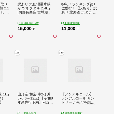
骨取り
訳あり 気仙沼港水揚
御礼！ランキング第1
 2.1
かつお タタキ 2.4kg
位獲得！【訳あり】訳
とし 不
[阿部長商店 宮城県 気
あり 北海道 ホタテ 50
トラン
仙沼市 20564730] 魚
0g
 冷
介類 魚介 海鮮 魚 さ
宮城県気仙沼市
北海道別海町
 宮城
かな 真空パック 鰹 カ
15,000
11,000
ツオ 鰹たたき たたき
円
円
冷凍 規格外 不揃い 訳
アリ わけあり
119
120
1kg
山形産 和梨(幸水) 秀
【ノンアルコール】
ク）
3kg(6～12玉) 【令和8
ノンアルコール サン
7】
年産先行予約】FU22-
トリー からだを想う
012
オールフリー (機能性
表示食品) 350ml×24
山形県山形市
群馬県千代田町