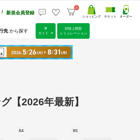
0
/
新規会員登録
ショッピング
チケット
オーダー
🔰
控除上限額
行先
から探す
ガイド
シミュレーション
【2026年最新】
84
85