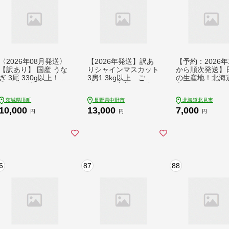
〈2026年08月発送〉
【2026年発送】訳あ
【予約：2026年
【訳あり】 国産 うな
りシャインマスカット
から順次発送】
ぎ 3尾 330g以上！ ※
3房1.3kg以上 ご自
の生産地！北海
サイズ不揃い 鰻 うな
分へのご褒美 JA中
市の玉ねぎ 10k
ぎ蒲焼 人気 ランキン
野市から産直【配送不
ープ2本付き♪ (
茨城県境町
長野県中野市
北海道北見市
グ ウナギ うな重 魚
可地域：離島】【142
玉葱 たまねぎ 
10,000
13,000
7,000
魚介 K1804
2800】
ギ オニオン スー
円
円
円
席 料理 )【164-0
2026】
6
87
88