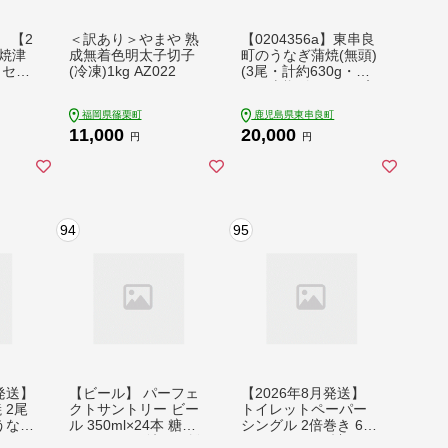
8 【2
＜訳あり＞やまや 熟
【0204356a】東串良
】焼津
成無着色明太子切子
町のうなぎ蒲焼(無頭)
 セッ
(冷凍)1kg AZ022
(3尾・計約630g・タ
レ、山椒付)うなぎ 高
級 ウナギ 鰻 国産 蒲
福岡県篠栗町
鹿児島県東串良町
焼 蒲焼き たれ 鹿児島
11,000
20,000
ふるさと 人気【アク
円
円
アおおすみ】
94
95
発送】
【ビール】 パーフェ
【2026年8月発送】
 2尾
クトサントリー ビー
トイレットペーパー
 うなぎ
ル 350ml×24本 糖質
シングル 2倍巻き 6ロ
キング
ゼロ PSB ※沖縄・離
ール×8パック 計48ロ