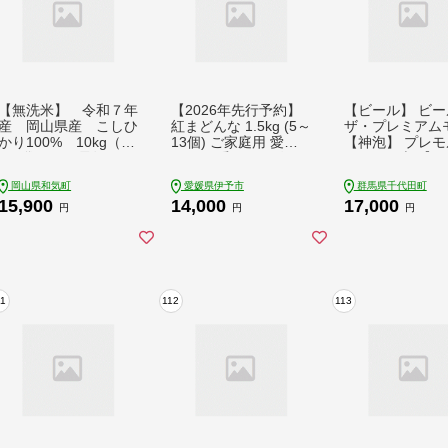
【無洗米】 令和７年
【2026年先行予約】
【ビール】 ビー
産 岡山県産 こしひ
紅まどんな 1.5kg (5～
ザ・プレミアム
かり100% 10kg（5k
13個) ご家庭用 愛媛
【神泡】 プレモル
g×2袋） ｜最短2-7
みかん 愛果28号 紅マ
0ml × 24本 【
営業日出荷｜ 上-11
ドンナ まどんな マド
リー】※沖縄・
岡山県和気町
愛媛県伊予市
群馬県千代田町
ンナ みかん ミカン 蜜
域へのお届け不可 
15,900
14,000
17,000
柑 果物 くだもの フル
16-001rr
円
円
円
ーツ 柑橘 かんきつ 柑
橘類 愛媛果試第28号
あいか おすすめ 人気
お取り寄せ 国産 愛媛
伊予市＜2026年11月
下旬から12月下旬発
11
112
113
送＞｜B249