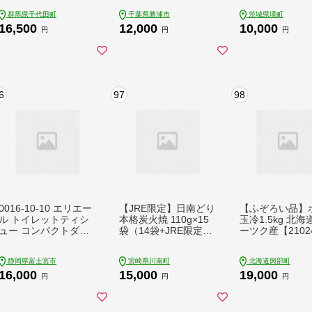
ントリー】※沖縄・離
株式会社西川 《7月下
unagi 鰻蒲焼 
群馬県千代田町
千葉県勝浦市
茨城県境町
島地域へのお届け不可
旬-8月末頃出荷予定》
ウナギ うな重 魚
16,500
12,000
10,000
ch016-003rr-sp
千葉県 勝浦市 塩銀鮭
K2185
円
円
円
塩サバ 魚 切り落とし
冷凍 訳あり 手作り 惣
菜【配送不可地域あ
り】(離島)---kastuura
_nsk_30_2500g---
6
97
98
0016-10-10 エリエー
【JRE限定】日南どり
【ふぞろい品】
ル トイレットティシ
本格炭火焼 110g×15
玉冷1.5kg 北
ュー コンパクトダブ
袋（14袋+JRE限定1
ーツク産【2102
ル 8ロール×8パック 6
袋付き） 肉 鶏肉 総
4ロール 1.5倍巻 45
菜[C00807]
静岡県富士宮市
宮崎県川南町
北海道興部町
m トイレットペーパ
16,000
15,000
19,000
ー ダブル パルプ10
円
円
円
0％ 香りつき 日用品
消耗品 備蓄