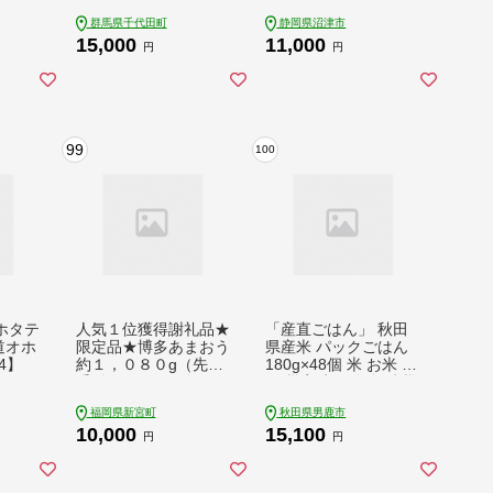
蒲焼き
島地域へのお届け不可
ール 96ロール相当 無
群馬県千代田町
静岡県沼津市
 魚介
ch016-010rrr
香料 備蓄 防災 沼津
15,000
11,000
鶴見製紙 再生紙 やわ
円
円
らか
99
100
ホタテ
人気１位獲得謝礼品★
「産直ごはん」 秋田
海道オホ
限定品★博多あまおう
県産米 パックごはん
4】
約１，０８０g（先行
180g×48個 米 お米 ご
受付／２０２７年２月
飯 災害時 保存食 防災
以降発送）.A1609
食 非常食 備蓄 常備
福岡県新宮町
秋田県男鹿市
【あまおう】
セット パックライス
10,000
15,100
円
円