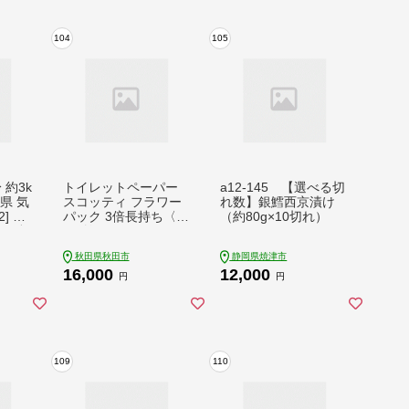
104
105
 約3k
トイレットペーパー
a12-145 【選べる切
城県 気
スコッティ フラワー
れ数】銀鱈西京漬け
2] 鮭
パック 3倍長持ち〈香
（約80g×10切れ）
リ 規
り付〉4ロール(シング
 サケ
ル)×6パック 秋田市オ
秋田県秋田市
静岡県焼津市
切り身
リジナル 最短翌日発
16,000
12,000
ず 弁
送 [スコッティ フラワ
円
円
 銀鮭
ーパック トイレット
あり
ペーパー 日本製紙ク
レシア 新生活]
109
110