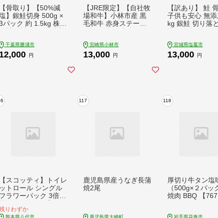
【骨取り】【50%減
【JRE限定】【自社牧
【訳あり】 鮭 
塩】銀鮭切身 500g ×
場和牛】小林市産 黒
子供も安心 無添加
3パック 約 1.5kg 株式
毛和牛 赤身ステーキ
kg 銀鮭 切り落
会社西川《3-7日以内
150g×3枚（牛肉 お肉
揃い 規格外 ア
に出荷予定(土日祝除
国産牛 黒毛和牛 和牛
ティックサーモン
千葉県勝浦市
宮崎県小林市
宮城県塩竈市
く)》千葉県 勝浦市 銀
赤身 ステーキ 宮崎県
凍 塩釜水産食品
12,000
13,000
13,000
鮭 魚 切り身 骨取り
小林市 ）
県 塩竈市 魚介
円
円
円
減塩 冷凍 小分け【配
送不可地域あり】(離
島)---kastuura_nsk_2
2_1500g---
16
117
118
【スコッティ】トイレ
鹿児島県産うなぎ長蒲
厚切り牛タン塩味 
ットロール シングル
焼2尾
（500g×２パッ
フラワーパック 3倍長
焼肉 BBQ 【76
持ち 16ロール 香りつ
残りわずか
き 日用品 生活必需品
熊本県八代市
鹿児島県大崎町
岩手県花巻市