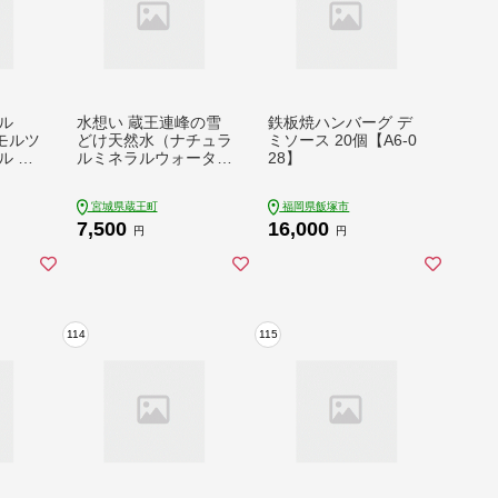
ル
水想い 蔵王連峰の雪
鉄板焼ハンバーグ デ
モルツ
どけ天然水（ナチュラ
ミソース 20個【A6-0
 35
ルミネラルウォータ
28】
サント
ー） ラベルレス 500
離島地
ml×42本／計21L
宮城県蔵王町
福岡県飯塚市
ch0
【04301-0732】
7,500
16,000
円
円
114
115