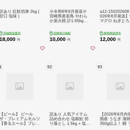
訳あり 紅鮭切身 2kg (
※令和8年8月発送※
a12-15020260
甘口 塩味 )
宮崎県産若鳥 やわら
026年8月発送
か炭火焼 計1.65kg（1
マグロ ねぎとろ
50ｇ×11袋）&手羽元
ト S4
500g 鶏肉 炭火焼 [C
宮城県塩竈市
宮崎県川南町
静岡県焼津市
00903r808]
18,000
10,000
12,000
円
円
円
1
92
93
【ビール】 ビール
訳あり 人気アイテム
【2026年8月内
ザ・プレミアムモルツ
詰め合わせ 塩銀鮭 切
国産 うなぎ 蒲焼
【香るエール】プレモ
り落とし 1.5kg + 塩サ
350g以上！ 鰻
ル 350ml × 24本 【サ
バ 1kg 合計 約 2.5kg
蒲焼 人気 ラン