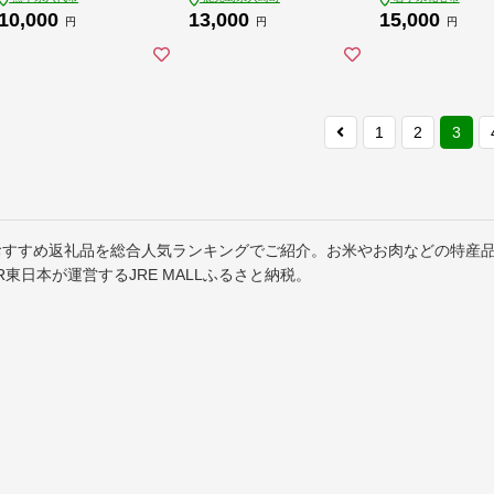
10,000
13,000
15,000
円
円
円
1
2
3
おすすめ返礼品を総合人気ランキングでご紹介。お米やお肉などの特産
R東日本が運営するJRE MALLふるさと納税。