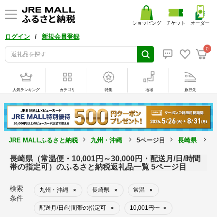
ショッピング
チケット
オーダー
/
ログイン
新規会員登録
0
人気ランキング
カテゴリ
特集
地域
旅行先
JRE MALLふるさと納税
九州・沖縄
5ページ目
長崎県
5
長崎県（常温便・10,001円～30,000円・配送月/日/時間
帯の指定可）のふるさと納税返礼品一覧 5ページ目
検索
九州・沖縄
長崎県
常温
×
×
×
条件
配送月/日/時間帯の指定可
10,001円〜
×
×