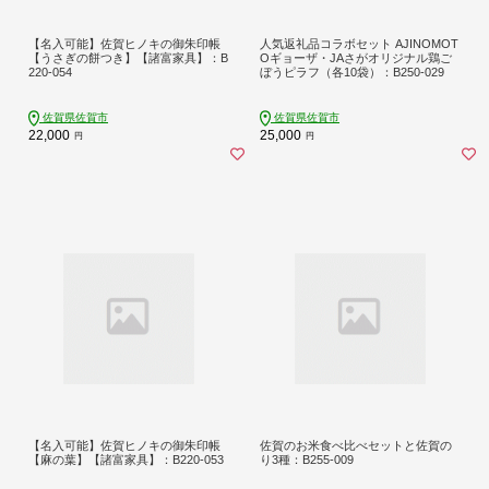
【名入可能】佐賀ヒノキの御朱印帳
人気返礼品コラボセット AJINOMOT
【うさぎの餅つき】【諸富家具】：B
Oギョーザ・JAさがオリジナル鶏ご
220-054
ぼうピラフ（各10袋）：B250-029
佐賀県佐賀市
佐賀県佐賀市
22,000
25,000
円
円
【名入可能】佐賀ヒノキの御朱印帳
佐賀のお米食べ比べセットと佐賀の
【麻の葉】【諸富家具】：B220-053
り3種：B255-009