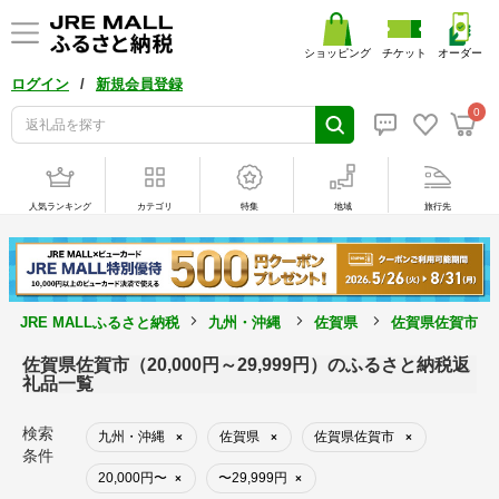
ショッピング
チケット
オーダー
/
ログイン
新規会員登録
0
人気ランキング
カテゴリ
特集
地域
旅行先
JRE MALLふるさと納税
九州・沖縄
佐賀県
佐賀県佐賀市
佐賀県佐賀市（20,000円～29,999円）のふるさと納税返
礼品一覧
検索
九州・沖縄
佐賀県
佐賀県佐賀市
×
×
×
条件
20,000円〜
〜29,999円
×
×