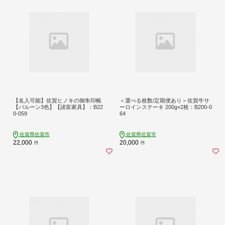
【名入可能】佐賀ヒノキの御朱印帳
＜選べる枚数/定期便あり＞佐賀牛サ
【バルーン3色】【諸富家具】：B22
ーロインステーキ 200g×2枚：B200-0
0-059
64
佐賀県佐賀市
佐賀県佐賀市
22,000
20,000
円
円