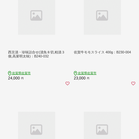
西京漬・珍味詰合せ(漬魚８切,粕漬３
佐賀牛モモスライス 400g：B230-004
個,高菜明太味)：B240-032
佐賀県佐賀市
佐賀県佐賀市
24,000
23,000
円
円