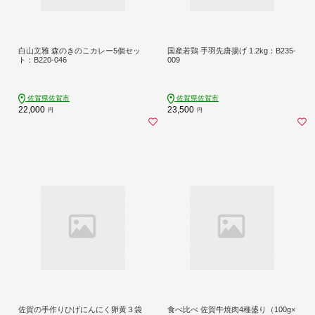
白山文雅 森のきのこカレー5個セッ
国産若鶏 手羽先唐揚げ 1.2kg：B235-
ト：B220-046
009
佐賀県佐賀市
佐賀県佐賀市
22,000
23,500
円
円
佐賀の手作りひげにんにく卵黄３袋
食べ比べ 佐賀牛焼肉4種盛り（100g×