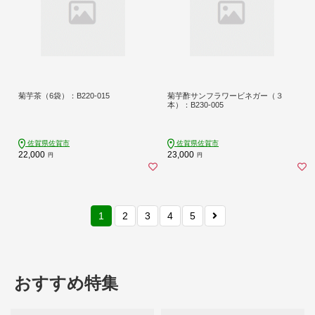
菊芋茶（6袋）：B220-015
菊芋酢サンフラワービネガー（３
本）：B230-005
佐賀県佐賀市
佐賀県佐賀市
22,000
23,000
円
円
1
2
3
4
5
おすすめ特集