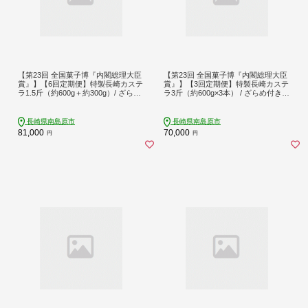
【第23回 全国菓子博『内閣総理大臣
【第23回 全国菓子博『内閣総理大臣
賞』】【6回定期便】特製長崎カステ
賞』】【3回定期便】特製長崎カステ
ラ1.5斤（約600g＋約300g）/ ざらめ
ラ3斤（約600g×3本） / ざらめ付き
付き かすてら カステラ 長崎かすて
かすてら カステラ 長崎かすてら 長
ら 長崎カステラ お土産 お菓子 スイ
崎カステラ お土産 お菓子 スイーツ
ーツ ギフト 贈り物 贈答用 / 南島原市
ギフト 贈り物 贈答用 / 南島原市 / 本
長崎県南島原市
長崎県南島原市
/ 本田屋かすてら本舗 [SAW014]
田屋かすてら本舗 [SAW016]
81,000
70,000
円
円