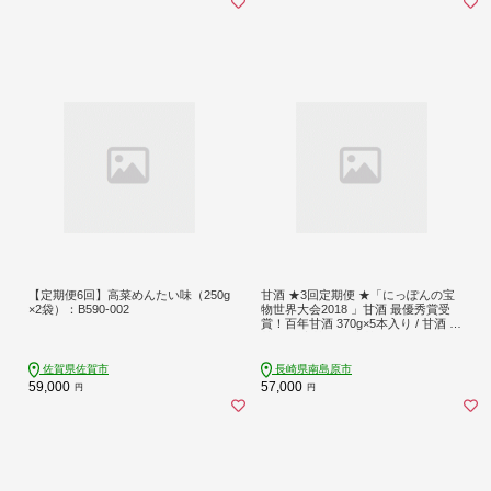
【定期便6回】高菜めんたい味（250g
甘酒 ★3回定期便 ★「にっぽんの宝
×2袋）：B590-002
物世界大会2018 」甘酒 最優秀賞受
賞！百年甘酒 370g×5本入り / 甘酒 生
甘酒 酵素甘酒 健康甘酒 なまあまざ
け 酵素 米 長崎産あまざけ 無添加 米
麹 あまざけ あま酒 砂糖不使用 贈答
佐賀県佐賀市
長崎県南島原市
ギフト セット / 南島原市 / 酒蔵吉田
59,000
57,000
円
円
屋 [SAI021]