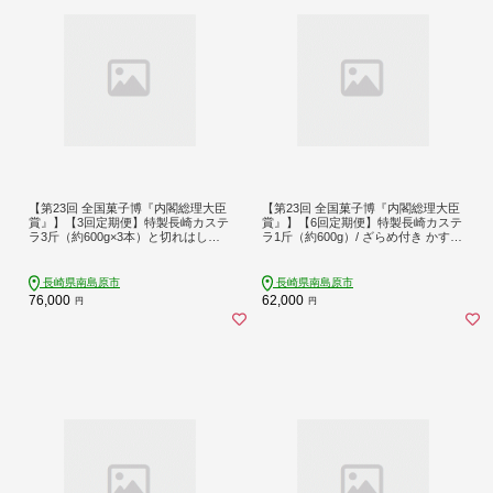
【第23回 全国菓子博『内閣総理大臣
【第23回 全国菓子博『内閣総理大臣
賞』】【3回定期便】特製長崎カステ
賞』】【6回定期便】特製長崎カステ
ラ3斤（約600g×3本）と切れはし
ラ1斤（約600g）/ ざらめ付き かすて
（約350g）/ ざらめ付き かすてら カ
ら カステラ 長崎かすてら 長崎カス
ステラ 長崎かすてら 長崎カステラ
テラ お土産 お菓子 スイーツ ギフト
お土産 お菓子 スイーツ ギフト 贈り
贈り物 贈答用 / 南島原市 / 本田屋か
長崎県南島原市
長崎県南島原市
物 贈答用 / 南島原市 / 本田屋かすて
すてら本舗 [SAW011]
76,000
62,000
円
円
ら本舗 [SAW007]