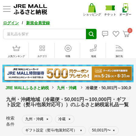
ショッピング
チケット
オーダー
/
ログイン
新規会員登録
0
人気ランキング
カテゴリ
特集
地域
旅行先
JRE MALLふるさと納税
九州・沖縄
冷蔵便・50,001円～100
九州・沖縄地域（冷蔵便・50,001円～100,000円・ギフ
ト設定（熨斗/包装対応可））のふるさと納税返礼品一覧
検索
九州・沖縄
冷蔵
×
×
条件
ギフト設定（熨斗/包装対応可）
50,001円〜
×
×