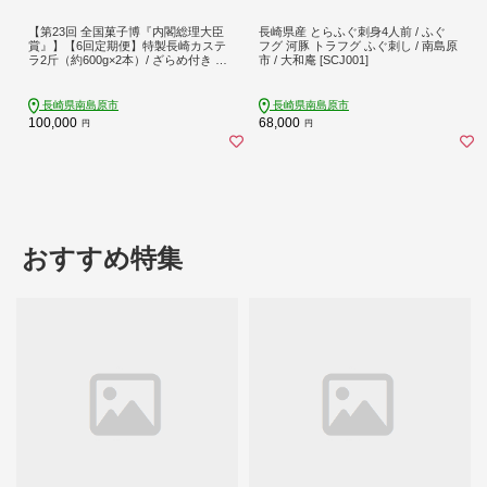
【第23回 全国菓子博『内閣総理大臣
長崎県産 とらふぐ刺身4人前 / ふぐ
賞』】【6回定期便】特製長崎カステ
フグ 河豚 トラフグ ふぐ刺し / 南島原
ラ2斤（約600g×2本）/ ざらめ付き か
市 / 大和庵 [SCJ001]
すてら カステラ 長崎かすてら 長崎
カステラ お土産 お菓子 スイーツ ギ
フト 贈り物 贈答用 / 南島原市 / 本田
長崎県南島原市
長崎県南島原市
屋かすてら本舗 [SAW020]
100,000
68,000
円
円
おすすめ特集