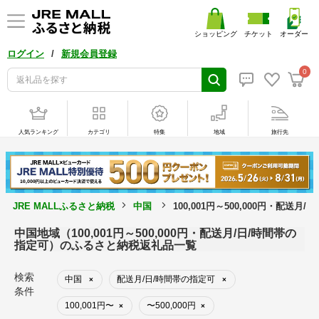
ショッピング
チケット
オーダー
/
ログイン
新規会員登録
0
人気ランキング
カテゴリ
特集
地域
旅行先
JRE MALLふるさと納税
中国
100,001円～500,000円・配送
中国地域（100,001円～500,000円・配送月/日/時間帯の
指定可）のふるさと納税返礼品一覧
検索
中国
配送月/日/時間帯の指定可
×
×
条件
100,001円〜
〜500,000円
×
×