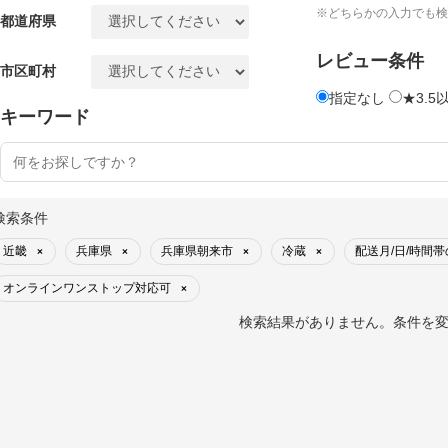
※どちらかの入力でも検
都道府県
レビュー条件
市区町村
指定なし
★3.5
キーワード
検索条件
近畿
兵庫県
兵庫県朝来市
冷蔵
配送月/日/時間
×
×
×
×
オンラインワンストップ対応可
×
検索結果がありません。条件を