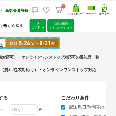
0
/
新規会員登録
ショッピング
チケット
オーダー
🔰
控除上限額
行先
から探す
ガイド
シミュレーション
包装対応可）・オンラインワンストップ対応可の返礼品一覧
定（熨斗/包装対応可）・オンラインワンストップ対応
する
こだわり条件
配送月/日/時間帯の指定
～
円