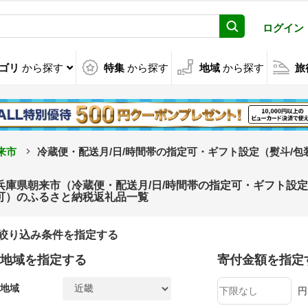
ログイン
ゴリ
から探す
特集
から探す
地域
から探す
旅
来市
冷蔵便・配送月/日/時間帯の指定可・ギフト設定（熨斗/
兵庫県朝来市（冷蔵便・配送月/日/時間帯の指定可・ギフト設
可）のふるさと納税返礼品一覧
絞り込み条件を指定する
地域を指定する
寄付金額を指定
地域
円