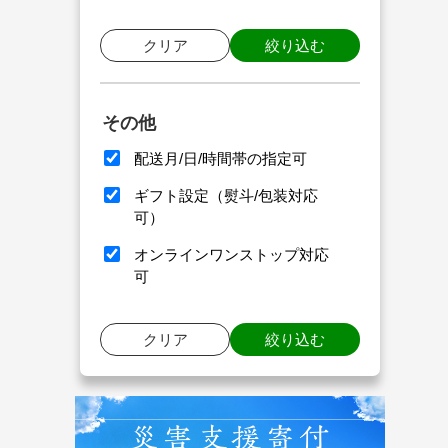
クリア
絞り込む
その他
配送月/日/時間帯の指定可
ギフト設定（熨斗/包装対応
可）
オンラインワンストップ対応
可
クリア
絞り込む