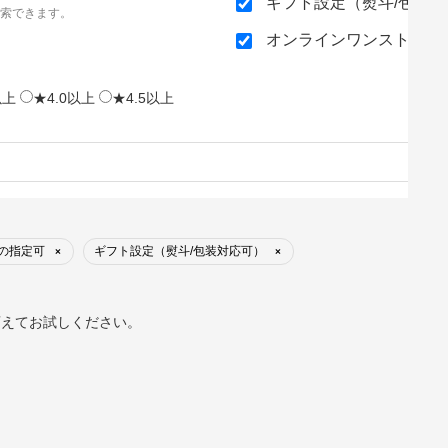
ギフト設定（熨斗/包装
索できます。
オンラインワンストップ
以上
★4.0以上
★4.5以上
帯の指定可
ギフト設定（熨斗/包装対応可）
×
×
変えてお試しください。