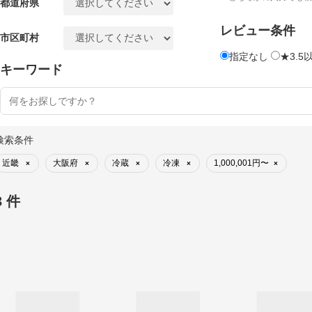
都道府県
レビュー条件
市区町村
指定なし
★3.5
キーワード
検索条件
近畿
大阪府
冷蔵
冷凍
1,000,001円〜
×
×
×
×
×
3 件