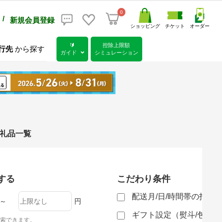
0
/
新規会員登録
ショッピング
チケット
オーダー
🔰
控除上限額
行先
から探す
ガイド
シミュレーション
返礼品一覧
する
こだわり条件
配送月/日/時間帯の指定
～
円
ギフト設定（熨斗/包装
索できます。