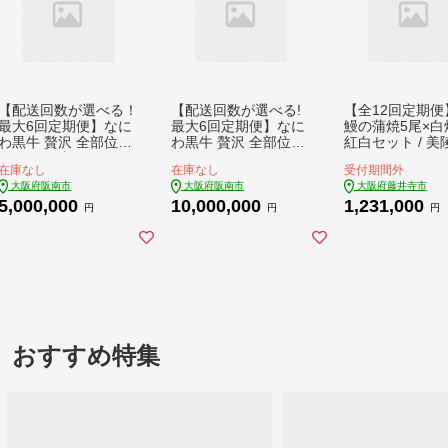
【配送回数が選べる！
【配送回数が選べる!
【全12回定期便
最大6回定期便】なに
最大6回定期便】なに
鰻の蒲焼5尾×白
わ黒牛 贅沢 全部位が
わ黒牛 贅沢 全部位が
紅白セット / 美
楽しめる 半頭買い 総
楽しめる 1頭買い 総
鰻 うなぎ ウナギ
在庫なし
在庫なし
受付期間外
重量約79,700g ｜ ブ
重量約159,400g ｜ ブ
蒲焼き かば焼き
大阪府阪南市
大阪府阪南市
大阪府藤井寺市
ランド牛 和牛 牛 丸ご
ランド牛 和牛 牛 丸ご
やき 白焼き 白焼
5,000,000
10,000,000
1,231,000
と 食べ尽くし 半頭 希
と 食べ尽くし 一頭 希
やき しらやき 特
円
円
円
少部位 高額返礼品 冷
少部位 高額返礼品 冷
厚 うな重 うな丼
凍 大阪府 阪南市
凍 大阪府 阪南市
まぶし 惣菜 おか
レ 山椒 国産 土
の日 ギフト/ 大
井寺市/Giveric
ディングス株式
[BLAM042]
おすすめ特集