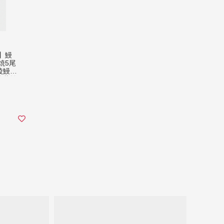
】鰻
焼5尾
陵鰻
 蒲焼
 かば
 しろ
大 肉
 ひつ
ず タ
用 丑
阪府藤
hホール
会社