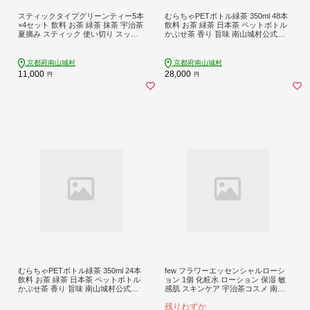
スティックタイプグリーンティー5本
むらちゃPETボトル緑茶 350ml 48本
×4セット 飲料 お茶 緑茶 抹茶 宇治茶
飲料 お茶 緑茶 日本茶 ペットボトル
夏摘み スティック 使い切り スッキ
かぶせ茶 香り 旨味 南山城村公式飲
リ アイス 抹茶ラテ 南山城村 京都府
料 南山城村 京都府
京都府南山城村
京都府南山城村
11,000
28,000
円
円
むらちゃPETボトル緑茶 350ml 24本
few フラワーエッセンシャルローシ
飲料 お茶 緑茶 日本茶 ペットボトル
ョン 1個 化粧水 ローション 保湿 敏
かぶせ茶 香り 旨味 南山城村公式飲
感肌 スキンケア 宇治茶コスメ 南山
料 南山城村 京都府
城村 京都府
残りわずか