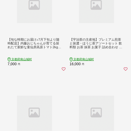
【旬な時期にお届け♪7月下旬より随
【宇治茶の主産地】プレミアム煎茶
時配送】内藤おじちゃんが育てる採
と抹濃・ほうじ茶アソートセット 飲
れたて新鮮な童仙房高原トマト2kgセ
料類 お茶 抹茶 お菓子 詰め合わせ ギ
ット◎エコファーマー認定者◎京都
フト
府南山城村産 野菜 夏野菜 リコピン
サラダ 緑黄色野菜
京都府南山城村
京都府南山城村
7,000
16,000
円
円