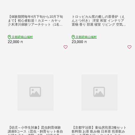
【体験期間毎年4月下旬から10月下旬
トロッピカル窯の癒しの茶香炉（え
まで】初心者歓迎！カヌー・カヤッ
んとつ付き） 洋室 和室 インテリア
ク木津川体験ツアーチケット（1名様
置物 香り 部屋 寝室 リビング 空気清
用） 体験チケット カヌーチケット
浄 抗菌 カビ対策 消臭 リラックス 癒
やし かわいい おうち型
京都府南山城村
京都府南山城村
22,000
23,000
円
円
【幼児～小学生対象】昆虫飼育体験
【京都宇治茶】童仙房煎茶2種セット
講座Bコース（昆虫・飼育セット各自
飲料類 お茶 飲み物 日本茶 煎茶飲み