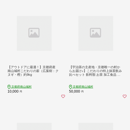
【アウトドアに最適！】京都府産
【宇治茶の主産地・京都唯一の村か
南山城村こだわりの薪（広葉樹：ク
らお届け♪】こだわりの特上抹茶飲み
ヌギ・樫）約9kg
比べセット 飲料類 お茶 加工食品 ギ
フト
京都府南山城村
京都府南山城村
10,000
50,000
円
円