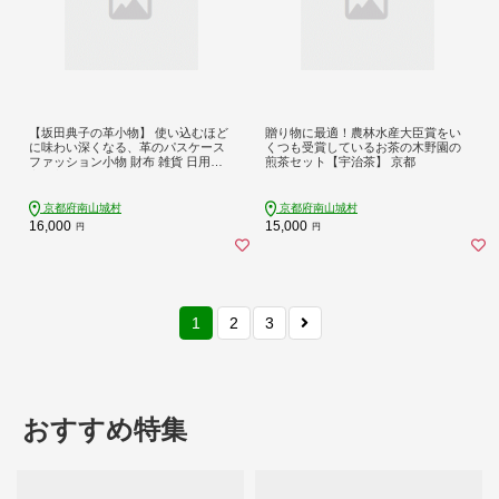
【坂田典子の革小物】 使い込むほど
贈り物に最適！農林水産大臣賞をい
に味わい深くなる、革のパスケース
くつも受賞しているお茶の木野園の
ファッション小物 財布 雑貨 日用品
煎茶セット【宇治茶】 京都
定期入れ
京都府南山城村
京都府南山城村
16,000
15,000
円
円
1
2
3
おすすめ特集