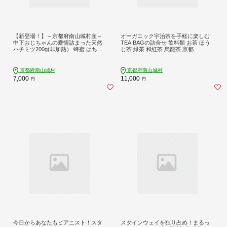
【新登場！】～京都府南山城村産～
オーガニック宇治茶を手軽に楽しむ
中下おじちゃんの愛情詰まった天然
TEA BAGの詰合せ 飲料類 お茶 ほう
ハチミツ200g(非加熱） 蜂蜜 はちみ
じ茶 緑茶 和紅茶 烏龍茶 京都
つ 無添加
京都府南山城村
京都府南山城村
7,000
11,000
円
円
今日からあなたもピアニスト！スタ
スタインウェイを独り占め！まるっ