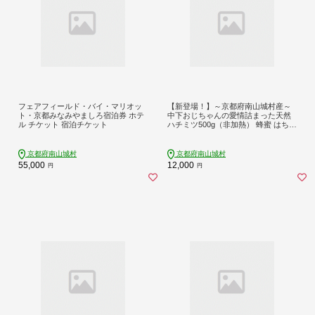
フェアフィールド・バイ・マリオッ
【新登場！】～京都府南山城村産～
ト・京都みなみやましろ宿泊券 ホテ
中下おじちゃんの愛情詰まった天然
ル チケット 宿泊チケット
ハチミツ500g（非加熱） 蜂蜜 はちみ
つ 無添加
京都府南山城村
京都府南山城村
55,000
12,000
円
円