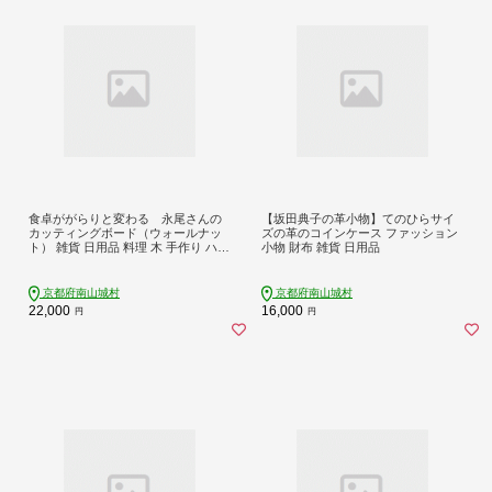
食卓ががらりと変わる 永尾さんの
【坂田典子の革小物】てのひらサイ
カッティングボード（ウォールナッ
ズの革のコインケース ファッション
ト） 雑貨 日用品 料理 木 手作り ハン
小物 財布 雑貨 日用品
ドメイド
京都府南山城村
京都府南山城村
22,000
16,000
円
円