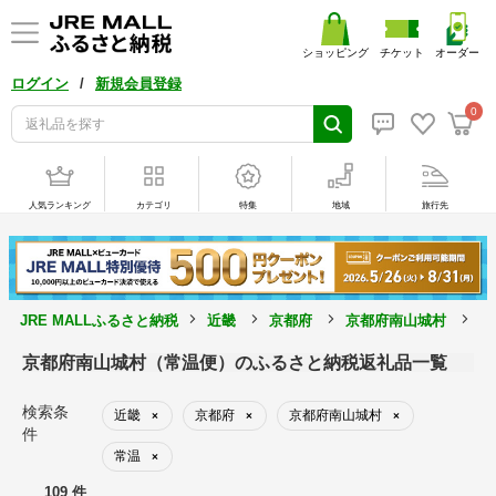
ショッピング
チケット
オーダー
/
ログイン
新規会員登録
0
人気ランキング
カテゴリ
特集
地域
旅行先
JRE MALLふるさと納税
近畿
京都府
京都府南山城村
常
京都府南山城村（常温便）のふるさと納税返礼品一覧
検索条
近畿
京都府
京都府南山城村
×
×
×
件
常温
×
109 件