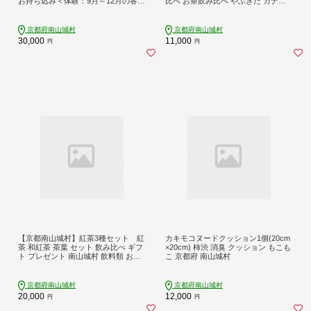
お持ち込み＜体験：9月～12月の各日
比べ お茶飲み比べ やぶきた カナヤ
曜日＞）ご利用券（1名様） 体験チ
ミドリ
ケット 生き物 子供 キッズ
京都府南山城村
京都府南山城村
30,000
11,000
円
円
【京都南山城村】紅茶3種セット 紅
カキモコヌードクッション1個(20cm
茶 和紅茶 茶葉 セット 飲み比べ ギフ
×20cm) 柿渋 消臭 クッション もこも
ト プレゼント 南山城村 飲料類 お茶
こ 京都府 南山城村
飲み物 わかなえ こはく うぐいす 和
紅茶飲み比べ
京都府南山城村
京都府南山城村
20,000
12,000
円
円