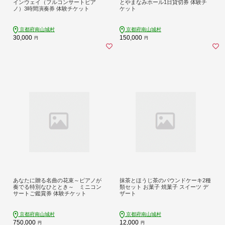
インウェイ（フルコンサートピア
とやまなみホール1日貸切券 体験チ
ノ）3時間演奏券 体験チケット
ケット
京都府南山城村
京都府南山城村
30,000
150,000
円
円
あなたに贈る名曲の花束～ピアノが
抹茶とほうじ茶のパウンドケーキ2種
奏でる特別なひととき～ ミニコン
類セット お菓子 焼菓子 スイーツ デ
サートご鑑賞券 体験チケット
ザート
京都府南山城村
京都府南山城村
750,000
12,000
円
円