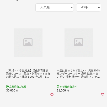
【幼児～小学生対象】昆虫飼育体験
一度は触ってみて欲しい！天然100％
講座Cコース（昆虫・飼育セット各自
鹿レザーコースター 鹿革 肌触り 良
お持ち込み＜体験：2027年1月～3月
い 軽い 素材 吸水性 通気性 メンテナ
の各日曜日＞）ご利用券（1名様）
ンス 簡単 アウトドア おうち 長く使
体験チケット 生き物
える 経年変化
京都府南山城村
京都府南山城村
30,000
11,000
円
円