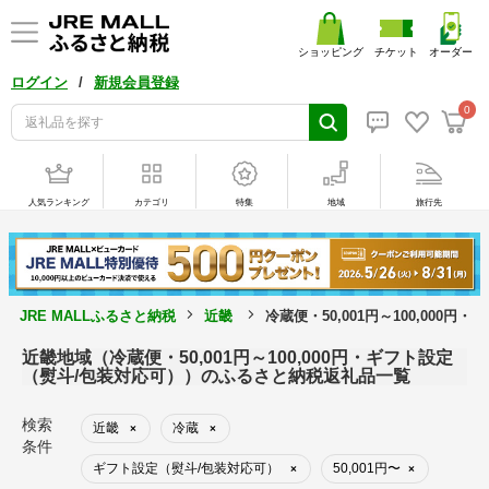
ショッピング
チケット
オーダー
/
ログイン
新規会員登録
0
人気ランキング
カテゴリ
特集
地域
旅行先
JRE MALLふるさと納税
近畿
冷蔵便・50,001円～100,000
近畿地域（冷蔵便・50,001円～100,000円・ギフト設定
（熨斗/包装対応可））のふるさと納税返礼品一覧
検索
近畿
冷蔵
×
×
条件
ギフト設定（熨斗/包装対応可）
50,001円〜
×
×