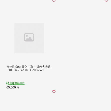
超特撰 白鶴 天空 中取り 純米大吟醸
「山田錦」 720ml 【化粧箱入】
兵庫県神戸市
65,000
円