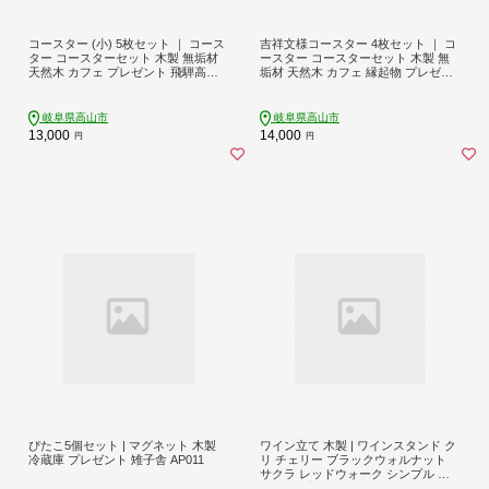
コースター (小) 5枚セット ｜ コース
吉祥文様コースター 4枚セット ｜ コ
ター コースターセット 木製 無垢材
ースター コースターセット 木製 無
天然木 カフェ プレゼント 飛騨高山
垢材 天然木 カフェ 縁起物 プレゼン
雉子舎 AP029
ト 和柄 麻の葉 青海波 七宝 毘沙門亀
甲 飛騨高山 雉子舎 AP031
岐阜県高山市
岐阜県高山市
13,000
14,000
円
円
ぴたこ5個セット | マグネット 木製
ワイン立て 木製 | ワインスタンド ク
冷蔵庫 プレゼント 雉子舎 AP011
リ チェリー ブラックウォルナット
サクラ レッドウォーク シンプル 木
工製品 プレゼント 雉子舎 飛騨高山 A