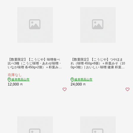
【数量限定】【こうじや】味噌食べ
【数量限定】【こうじや】つやほま
比べ3種（こうじ味噌・あわせ味噌・
れ（味噌 450g×8個）＋朴葉みそ（10
いなか味噌 各450g×2個）＋朴葉みそ
0g×3枚）| おいしい 味噌 健康 朴葉み
（160g×1袋）| 味噌 朴葉味噌 おいし
そ 大容量 糀屋柴田春次商店 ET004
在庫なし
い セット 食べ比べ 糀屋柴田春次商
店 ET006
岐阜県高山市
岐阜県高山市
12,000
24,000
円
円