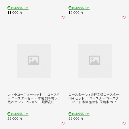
P012
岐阜県高山市
岐阜県高山市
11,000
15,000
円
円
大・小コースターセット ｜ コースタ
コースター(大) 吉祥文様コースター
ー コースターセット 木製 無垢材 天
(小) セット ｜ コースター コースタ
然木 カフェ プレゼント 飛騨高山 雉
ーセット 木製 無垢材 天然木 カフェ
子舎 AP010
縁起物 プレゼント 和柄 麻の葉 青海
波 七宝 毘沙門亀甲 飛騨高山 雉子舎
AP032
岐阜県高山市
岐阜県高山市
22,000
22,000
円
円