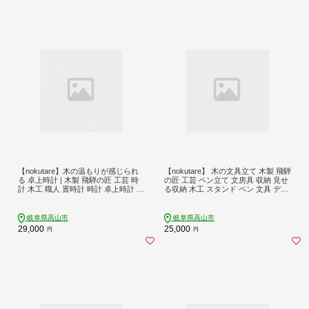
【nokutare】木の温もりが感じられ
【nokutare】 木の文具立て 木製 飛騨
る 卓上時計 | 木製 飛騨の匠 工芸 時
の匠 工芸 ペン立て 文房具 収納 見せ
計 木工 職人 置時計 時計 卓上時計 プ
る収納 木工 スタンド ペン 文具 デス
レゼント 飛騨高山 ノクターレ nokut
ク 机 プレゼント 鉛筆 はさみ ホチキ
are CB011
ス 文具入れ 木工 職人 飛騨高山 ノク
ターレ CB012
岐阜県高山市
岐阜県高山市
29,000
25,000
円
円