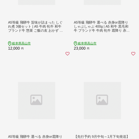
A5等級 飛騨牛 旨味が詰まった しぐ
A5等級 飛騨牛 選べる 赤身or霜降り
れ煮 3個セット | A5 牛肉 牝牛 和牛
しゃぶしゃぶ 400g | A5 和牛 黒毛和
ブランド牛 惣菜 ご飯の友 おかず お
牛 ブランド牛 牛肉 牝牛 霜降り 赤身
つまみ 飛騨高山 天狗総本店 BP010
肉 飛騨牛専門店 老舗 化粧箱入り 贈
り物 贈答 熨斗 のし お肉 飛騨牛 赤身
霜降り しゃぶしゃぶ 牛肉 飛騨牛 赤
岐阜県高山市
岐阜県高山市
身 霜降り しゃぶしゃぶ 牛肉 飛騨牛
12,000
23,000
円
円
赤身 霜降り しゃぶしゃぶ 牛肉 飛騨
牛 しゃぶしゃぶ 牛肉 飛騨牛 牛肉 飛
騨高山 天狗総本店 BP011
A5等級 飛騨牛 選べる 赤身or霜降り
【先行予約 9月中旬～1月下旬発送】