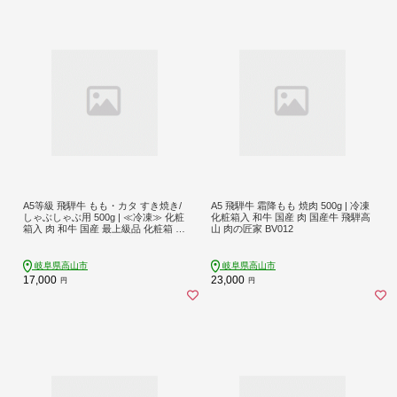
A5等級 飛騨牛 もも・カタ すき焼き/
A5 飛騨牛 霜降もも 焼肉 500g | 冷凍
しゃぶしゃぶ用 500g | ≪冷凍≫ 化粧
化粧箱入 和牛 国産 肉 国産牛 飛騨高
箱入 肉 和牛 国産 最上級品 化粧箱 贈
山 肉の匠家 BV012
答 飛騨高山 肉の匠家 BV011
岐阜県高山市
岐阜県高山市
17,000
23,000
円
円