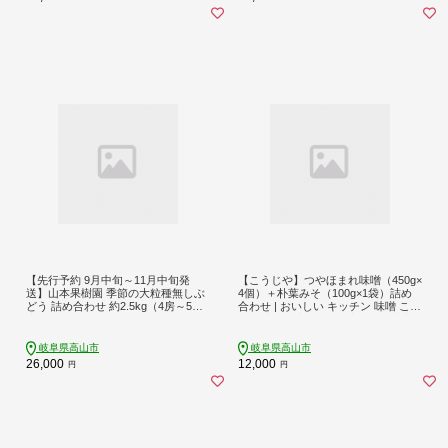
【先行予約 9月中旬～11月中旬発
【こうじや】つやほまれ味噌（450g×
送】山本果樹園 季節の大粒種無しぶ
4個）＋朴葉みそ（100g×1袋）詰め
どう 詰め合わせ 約2.5kg（4房～5
合わせ | おいしい キッチン 味噌 こう
房）| 果物 フルーツ おいしい ぶどう
じ 健康 簡単調理 糀屋柴田春次商店 E
種なし 飛騨高山 山本果樹園 MA014
T003
岐阜県高山市
岐阜県高山市
26,000
12,000
円
円