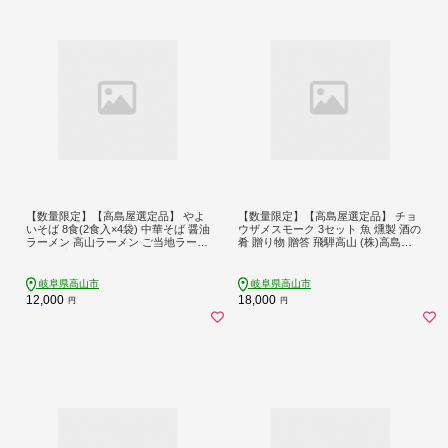
【数量限定】【高島屋選定品】 やよ
【数量限定】【高島屋選定品】 チョ
いそば 8食(2食入×4袋) 中華そば 醤油
ウザメスモーク 3セット 魚 燻製 酒の
ラーメン 高山ラーメン ご当地ラーメ
肴 贈り物 贈答 飛騨高山 (株)高島屋 A
ン 飛騨高山 (株)高島屋 AT030
T033
岐阜県高山市
岐阜県高山市
12,000
18,000
円
円