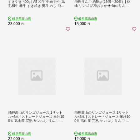
すきやき 400g | A5 和牛 牛肉 牝牛 黒
飛騨りんご 約5kg (16個～20個）| 林
毛和牛 雌牛 すき焼き 熨斗 のし 飛騨
檎 リンゴ 品種おまかせ 旬のりんご
牛 すきやき 牛肉 飛騨牛 すきやき 牛
を飛騨からお届け おいしい 大容量
肉 飛騨牛 すきやき 牛肉 飛騨牛 すき
飛騨高山 山本果樹園 MA005
やき 牛肉 飛騨牛 すきやき 牛肉 飛騨
岐阜県高山市
岐阜県高山市
牛 すきやき 牛肉 飛騨牛 すきやき 牛
23,000
15,000
円
円
肉 飛騨牛 すきやき 牛肉 飛騨牛 すき
やき 牛肉 飛騨牛 すきやき 牛肉 飛騨
高山 天狗総本店 BP012
飛騨高山のリンゴジュース 1リット
飛騨高山のリンゴジュース 1リット
ル×6本 | ストレートジュース 果汁10
ル×3本 | ストレートジュース 果汁10
0％ 高山産 完熟 サンふじ りんご 林
0％ 高山産 完熟 サンふじ りんご 林
檎 さっぱり 人気 飛騨高山 山本果樹
檎 さっぱり 人気 飛騨高山 山本果樹
園 MA011
園 MA006
岐阜県高山市
岐阜県高山市
22,000
12,000
円
円