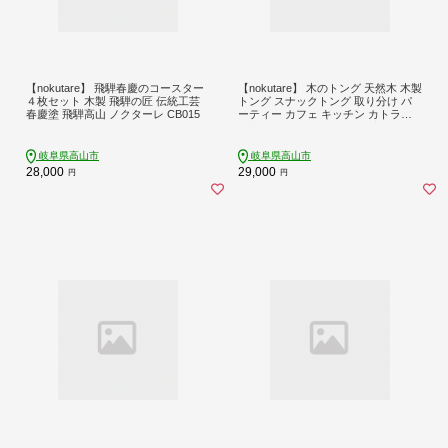
【nokutare】 飛騨春慶のコースター
【nokutare】 木のトング 天然木 木製
４枚セット 木製 飛騨の匠 伝統工芸
トング スナックトング 取り分け パ
春慶塗 飛騨高山 ノクターレ CB015
ーティー カフェ キッチン カトラリ
ー 調理 飛騨の匠 工芸 飛騨高山 ノク
ターレ CB016
岐阜県高山市
岐阜県高山市
28,000
29,000
円
円