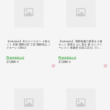
【nokutare】木のコースター ４枚セ
【nokutare】 飛騨春慶の箸置き４個
ット 木製 飛騨の匠 工芸 飛騨高山 ノ
セット 箸置き はし置き 箸 カトラリ
クターレ CB013
ーレスト 春慶塗 伝統工芸 紅 プレゼ
ント 贈り物 結婚祝い 飛騨高山 ノク
ターレ CB014
岐阜県高山市
岐阜県高山市
17,000
17,000
円
円