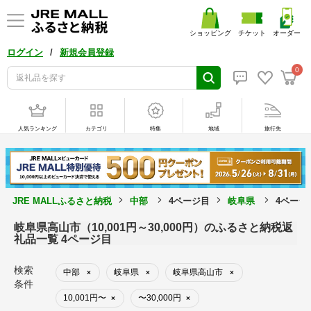
ショッピング
チケット
オーダー
/
ログイン
新規会員登録
0
人気ランキング
カテゴリ
特集
地域
旅行先
JRE MALLふるさと納税
中部
4ページ目
岐阜県
4ページ
岐阜県高山市（10,001円～30,000円）のふるさと納税返
礼品一覧 4ページ目
検索
中部
岐阜県
岐阜県高山市
×
×
×
条件
10,001円〜
〜30,000円
×
×