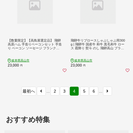
【数量限定】【高島屋選定品】 飛騨
飛騨牛リブロースしゃぶしゃぶ用300
高原ハム 手造りベーコンセット 手造
g | 飛騨牛 国産牛 和牛 黒毛和牛 ロー
り ベーコン ソーセージ フランクフ
ス 霜降り 熨斗 のし 飛騨高山 ブラン
ルトソーセージ ウインナーソーセー
ド牛 飛騨牛のこもり FC018
ジ 詰め合わせ セット 飛騨高山 (株)
高島屋 AT034
岐阜県高山市
岐阜県高山市
23,000
23,000
円
円
最初へ
...
2
3
4
5
6
...
おすすめ特集