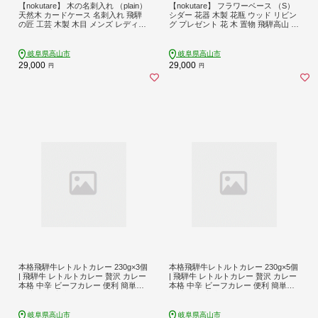
【nokutare】 木の名刺入れ （plain）
【nokutare】 フラワーベース （S）
天然木 カードケース 名刺入れ 飛騨
シダー 花器 木製 花瓶 ウッド リビン
の匠 工芸 木製 木目 メンズ レディー
グ プレゼント 花 木 置物 飛騨高山 ノ
ス シンプル 収納 男性用 女性用 男女
クターレ CB018
兼用 飛騨高山 ノクターレ CB017
岐阜県高山市
岐阜県高山市
29,000
29,000
円
円
本格飛騨牛レトルトカレー 230g×3個
本格飛騨牛レトルトカレー 230g×5個
| 飛騨牛 レトルトカレー 贅沢 カレー
| 飛騨牛 レトルトカレー 贅沢 カレー
本格 中辛 ビーフカレー 便利 簡単調
本格 中辛 ビーフカレー 便利 簡単調
理 高山市 高山フローラ EY003
理 高山市 高山フローラ EY004
岐阜県高山市
岐阜県高山市