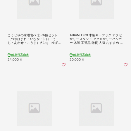
こうじやの味噌食べ比べ6種セット
TaKuMi Craft 木製キーフック アクセ
（つやほまれ・いなか・甘口こう
サリースタンド アクセサリーハンガ
じ・あわせ・こうじ）各1kg＋ゆず味
ー 木製 工芸品 雑貨 人気 おすすめ 新
噌170g | 合せ味噌 合計5kg以上 麹味
生活 飛騨高山 匠館 BL020
噌 田舎味噌 糀屋柴田春次商店 ET013
岐阜県高山市
岐阜県高山市
24,000
20,000
円
円