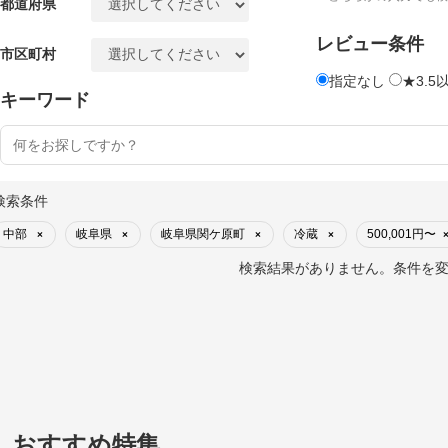
都道府県
レビュー条件
市区町村
指定なし
★3.5
キーワード
検索条件
中部
岐阜県
岐阜県関ケ原町
冷蔵
500,001円〜
×
×
×
×
検索結果がありません。条件を
おすすめ特集