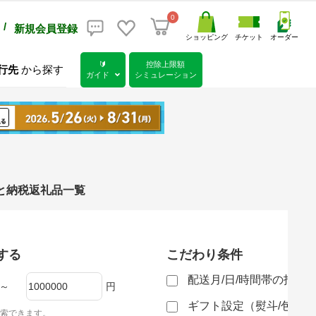
0
/
新規会員登録
ショッピング
チケット
オーダー
🔰
控除上限額
行先
から探す
ガイド
シミュレーション
るさと納税返礼品一覧
する
こだわり条件
配送月/日/時間帯の指定
～
円
ギフト設定（熨斗/包装
索できます。