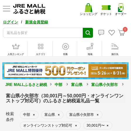
ショッピング
チケット
オーダー
/
ログイン
新規会員登録
0
人気ランキング
カテゴリ
特集
地域
旅行先
JRE MALLふるさと納税
中部
富山県
富山県小矢部市
3
富山県小矢部市（30,001円～50,000円・オンラインワン
ストップ対応可）のふるさと納税返礼品一覧
検索
中部
富山県
富山県小矢部市
×
×
×
条件
オンラインワンストップ対応可
30,001円〜
×
×