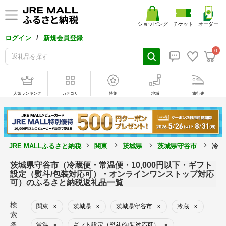
ショッピング
チケット
オーダー
/
ログイン
新規会員登録
0
人気ランキング
カテゴリ
特集
地域
旅行先
JRE MALLふるさと納税
関東
茨城県
茨城県守谷市
冷蔵
茨城県守谷市（冷蔵便・常温便・10,000円以下・ギフト
設定（熨斗/包装対応可）・オンラインワンストップ対応
可）のふるさと納税返礼品一覧
検
関東
茨城県
茨城県守谷市
冷蔵
×
×
×
×
索
条
常温
ギフト設定（熨斗/包装対応可）
×
×