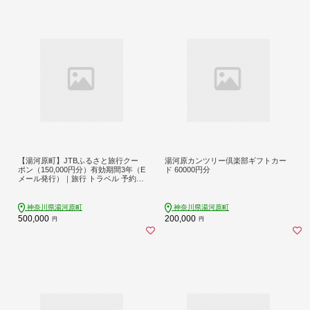
【湯河原町】JTBふるさと旅行クー
湯河原カンツリー倶楽部ギフトカー
ポン（150,000円分）有効期間3年（E
ド 60000円分
メール発行）｜旅行 トラベル 予約
国内旅行 JTB 宿泊 観光 体験 旅行券
宿泊券 旅行予約 温泉 ホテル 旅館 チ
ケット 子供 子連れ カップル 家族 人
神奈川県湯河原町
神奈川県湯河原町
気 おすすめ 旅行クーポン 店頭 オン
500,000
200,000
円
円
ライン ネット予約 電話 有効期間3年