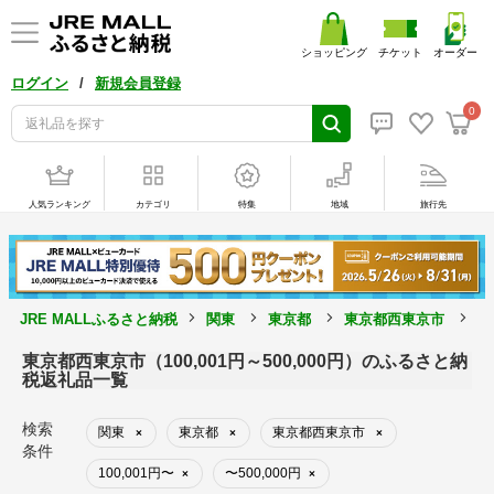
ショッピング
チケット
オーダー
/
ログイン
新規会員登録
0
人気ランキング
カテゴリ
特集
地域
旅行先
JRE MALLふるさと納税
関東
東京都
東京都西東京市
1
東京都西東京市（100,001円～500,000円）のふるさと納
税返礼品一覧
検索
関東
東京都
東京都西東京市
×
×
×
条件
100,001円〜
〜500,000円
×
×