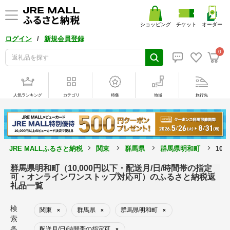
ショッピング
チケット
オーダー
/
ログイン
新規会員登録
0
人気ランキング
カテゴリ
特集
地域
旅行先
JRE MALLふるさと納税
関東
群馬県
群馬県明和町
10
群馬県明和町（10,000円以下・配送月/日/時間帯の指定
可・オンラインワンストップ対応可）のふるさと納税返
礼品一覧
検
関東
群馬県
群馬県明和町
×
×
×
索
条
配送月/日/時間帯の指定可
×