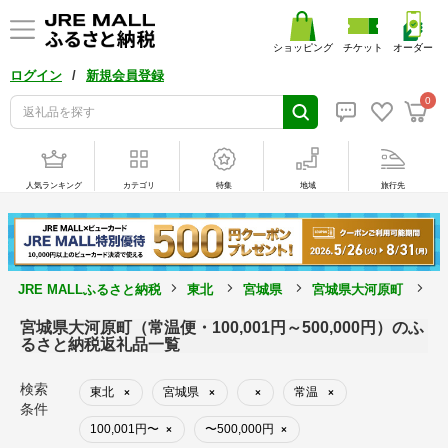
ショッピング
チケット
オーダー
/
ログイン
新規会員登録
0
人気ランキング
カテゴリ
特集
地域
旅行先
JRE MALLふるさと納税
東北
宮城県
宮城県大河原町
常
宮城県大河原町（常温便・100,001円～500,000円）のふ
るさと納税返礼品一覧
検索
東北
宮城県
常温
×
×
×
×
条件
100,001円〜
〜500,000円
×
×