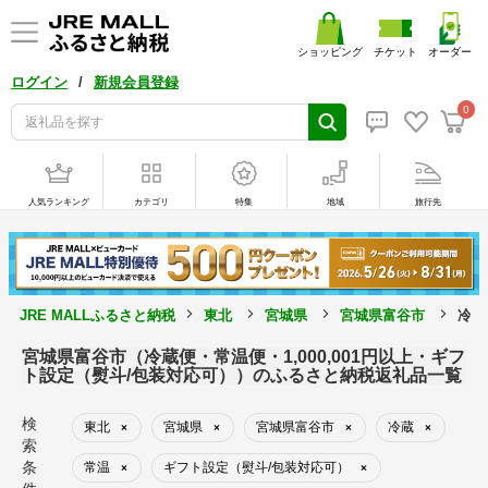
ショッピング
チケット
オーダー
/
ログイン
新規会員登録
0
人気ランキング
カテゴリ
特集
地域
旅行先
JRE MALLふるさと納税
東北
宮城県
宮城県富谷市
冷蔵
宮城県富谷市（冷蔵便・常温便・1,000,001円以上・ギフ
ト設定（熨斗/包装対応可））のふるさと納税返礼品一覧
検
東北
宮城県
宮城県富谷市
冷蔵
×
×
×
×
索
条
常温
ギフト設定（熨斗/包装対応可）
×
×