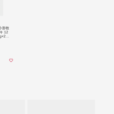
小形牧
 12
g×2枚
2回)
オガタ
 毎月
奥州市