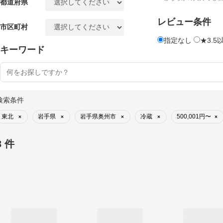
都道府県
レビュー条件
市区町村
指定なし
★3.5
キーワード
検索条件
東北
岩手県
岩手県奥州市
冷蔵
500,001円〜
×
×
×
×
×
3 件