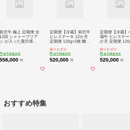
前沢牛 極上 定期便 全
定期便【冷蔵】前沢牛
定期便【冷蔵】
12回 シャトーブリア
ヒレステーキ 12か月
場牛 ヒレステーキ
ン が入った贅沢堪能1
定期便 120g×2枚 離島
か月 定期便 120
2カ月コース 牛肉 し
配送不可(全12回) 希
離島配送不可(全1
残りわずか
残りわずか
ゃぶしゃぶ 焼肉 ステ
少部位 ヒレ 霜降り肉
希少部位 ヒレ 
岩手県奥州市
岩手県奥州市
岩手県奥州市
ーキ すき焼き リブロ
とろける 極上品 ブラ
グループ 1年間
556,000
520,000
520,000
ース 希少部位 ブラン
ンド牛 1年間 毎月 お
お届け 岩手県 
円
円
円
ド牛 冷蔵便 離島配送
届け 岩手県 奥州市 [M
[ME017]
不可 [U0085]
E016]
おすすめ特集