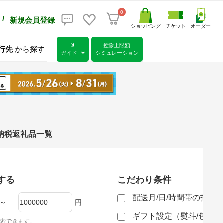
0
/
新規会員登録
ショッピング
チケット
オーダー
🔰
控除上限額
行先
から探す
ガイド
シミュレーション
さと納税返礼品一覧
する
こだわり条件
配送月/日/時間帯の指定
～
円
ギフト設定（熨斗/包装
索できます。