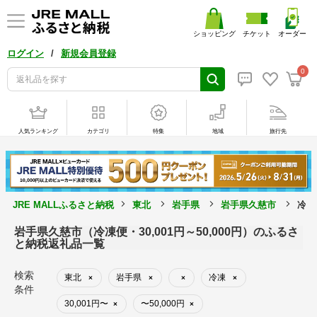
ショッピング
チケット
オーダー
/
ログイン
新規会員登録
0
人気ランキング
カテゴリ
特集
地域
旅行先
JRE MALLふるさと納税
東北
岩手県
岩手県久慈市
冷凍
岩手県久慈市（冷凍便・30,001円～50,000円）のふるさ
と納税返礼品一覧
検索
東北
岩手県
冷凍
×
×
×
×
条件
30,001円〜
〜50,000円
×
×