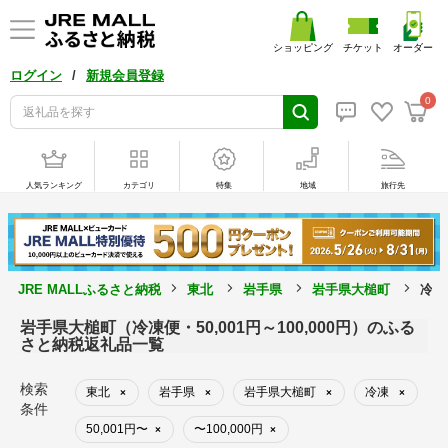
ショッピング
チケット
オーダー
/
ログイン
新規会員登録
0
人気ランキング
カテゴリ
特集
地域
旅行先
JRE MALLふるさと納税
東北
岩手県
岩手県大槌町
冷凍
岩手県大槌町（冷凍便・50,001円～100,000円）のふる
さと納税返礼品一覧
検索
東北
岩手県
岩手県大槌町
冷凍
×
×
×
×
条件
50,001円〜
〜100,000円
×
×