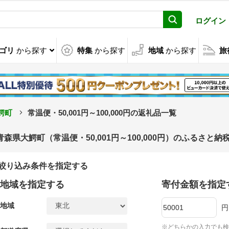
ログイン
ゴリ
から探す
特集
から探す
地域
から探す
旅
鰐町
常温便・50,001円～100,000円の返礼品一覧
青森県大鰐町（常温便・50,001円～100,000円）のふるさと
絞り込み条件を指定する
地域を指定する
寄付金額を指定
地域
円
※どちらかの入力でも検