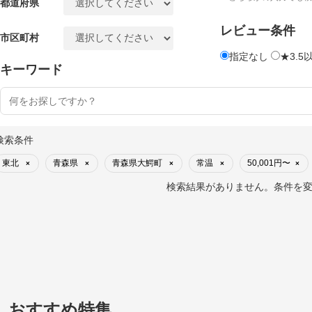
都道府県
レビュー条件
市区町村
指定なし
★3.5
キーワード
検索条件
東北
青森県
青森県大鰐町
常温
50,001円〜
×
×
×
×
×
検索結果がありません。条件を
おすすめ特集