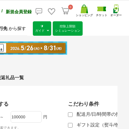
0
/
新規会員登録
ショッピング
チケット
オーダー
🔰
控除上限額
行先
から探す
ガイド
シミュレーション
納税返礼品一覧
する
こだわり条件
配送月/日/時間帯の指定
～
円
ギフト設定（熨斗/包装
索できます。