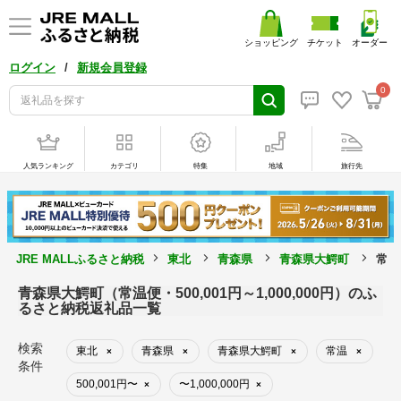
ショッピング
チケット
オーダー
/
ログイン
新規会員登録
0
人気ランキング
カテゴリ
特集
地域
旅行先
JRE MALLふるさと納税
東北
青森県
青森県大鰐町
常温
青森県大鰐町（常温便・500,001円～1,000,000円）のふ
るさと納税返礼品一覧
検索
東北
青森県
青森県大鰐町
常温
×
×
×
×
条件
500,001円〜
〜1,000,000円
×
×