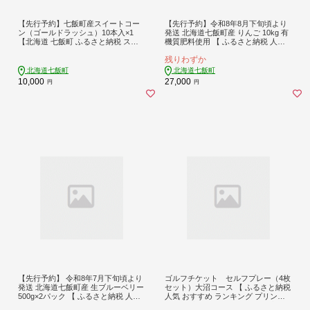
【先行予約】七飯町産スイートコー
【先行予約】令和8年8月下旬頃より
ン（ゴールドラッシュ）10本入×1
発送 北海道七飯町産 りんご 10kg 有
【北海道 七飯町 ふるさと納税 スイ
機質肥料使用 【 ふるさと納税 人気
ートコーン とうもろこし ゴールドラ
おすすめ ランキング りんご 詰め合
残りわずか
ッシュ 甘い 野菜 夏野菜 旬 新鮮 産地
わせ おいしい 北海道 七飯町 送料無
直送 10本】 NABK004
料】 NAR003
北海道七飯町
北海道七飯町
10,000
27,000
円
円
【先行予約】 令和8年7月下旬頃より
ゴルフチケット セルフプレー（4枚
発送 北海道七飯町産 生ブルーベリー
セット）大沼コース 【 ふるさと納税
500g×2パック 【 ふるさと納税 人気
人気 おすすめ ランキング プリンス
おすすめ ランキング ブルーベリー
ホテル 北海道カントリークラブ ゴル