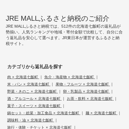
JRE MALLふるさと納税のご紹介
JRE MALLふるさと納税では、512件の北海道七飯町の返礼品が
勢揃い。人気ランキングや地域・寄付金額で比較して、自分に合
う返礼品を安心して選べます。JR東日本が運営するふるさと納
税サイト。
カテゴリから返礼品を探す
|
|
肉 × 北海道七飯町
魚介・海産物 × 北海道七飯町
|
|
米・パン × 北海道七飯町
果物・フルーツ × 北海道七飯町
|
|
野菜・きのこ × 北海道七飯町
卵・乳製品 × 北海道七飯町
|
|
酒・アルコール × 北海道七飯町
お茶・飲料 × 北海道七飯町
|
菓子・スイーツ × 北海道七飯町
|
|
鍋セット・総菜・加工食品 × 北海道七飯町
麺 × 北海道七飯町
|
調味料・油 × 北海道七飯町
|
旅行・体験・チケット × 北海道七飯町