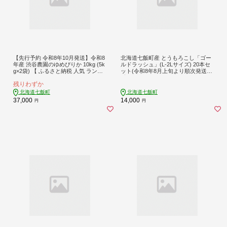
【先行予約 令和8年10月発送】令和8
北海道七飯町産 とうもろこし「ゴー
年産 渋谷農園のゆめぴりか 10kg (5k
ルドラッシュ」(L-2Lサイズ) 20本セ
g×2袋) 【 ふるさと納税 人気 ランキ
ット(令和8年8月上旬より順次発送)
ング お米 米 10kg ゆめぴりか 10キロ
【 ふるさと納税 人気 ランキング と
残りわずか
精米 白米 北海道 七飯町 送料無料 】
うもろこし ゴールドラッシュ コーン
NABT004
20本 セット 北海道 七飯町 送料無料
北海道七飯町
北海道七飯町
】 NABT005
37,000
14,000
円
円