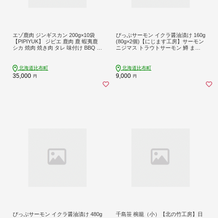
エゾ鹿肉 ジンギスカン 200g×10袋
ぴっぷサーモン イクラ醤油漬け 160g
【PIPIYUK】 ジビエ 鹿肉 鹿 蝦夷鹿
(80g×2個)【にじます工房】サーモン
シカ 焼肉 焼き肉 タレ 味付け BBQ バ
ニジマス トラウトサーモン 鱒 ます
ーベキュー 北海道 比布町 ぴっぷ 102
いくら 鱒いくら イクラ いくら しょ
3-024
うゆ漬け 魚卵 鱒卵 養殖 小分け 便利
北海道 比布町 ぴっぷ 1009-006
北海道比布町
北海道比布町
35,000
9,000
円
円
ぴっぷサーモン イクラ醤油漬け 480g
千島笹 椀籠（小）【北の竹工房】日