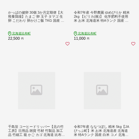
かっぱの健卵 30個 3か月定期便【大
令和7年産 今野農園 ゆめぴりか 精米
熊養鶏場】たまご 卵 玉子 タマゴ 生
2kg 【ピリカ(株)】 化学肥料不使用
卵 こだわり 卵かけご飯 TKG 国産 お
米 お米 北海道米 特Aランク 国産 白
取り寄せ 北海道 比布町 ぴっぷ 1006-
米 コメ 2025年産 北海道 比布町 ぴっ
006
ぷ 1012-003
北海道比布町
北海道比布町
22,500
11,000
円
円
千島笹 コーヒードリッパー【北の竹
令和7年産 ななつぼし 精米 5kg【JA
工房】日用品 雑貨 竹材 竹製品 加工
ぴっぷ町】米 お米 北海道産 北海道
品 竹細工 籠 かご カゴ 北海道 比布町
米 特Aランク 国産 白米 コメ 北海道
ぴっぷ 1003-005
比布町 ぴっぷ 1001-003