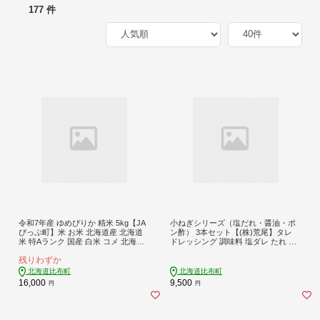
177 件
令和7年産 ゆめぴりか 精米 5kg【JA
小ねぎシリーズ（塩だれ・醤油・ポ
ぴっぷ町】米 お米 北海道産 北海道
ン酢） 3本セット【(株)荒尾】タレ
米 特Aランク 国産 白米 コメ 北海道
ドレッシング 調味料 塩ダレ たれ 醬
比布町 ぴっぷ 1001-005
油 ぽん酢 しょうゆ ねぎ ネギ 葱 北海
残りわずか
道 比布町 ぴっぷ 1011-002
北海道比布町
北海道比布町
16,000
9,500
円
円