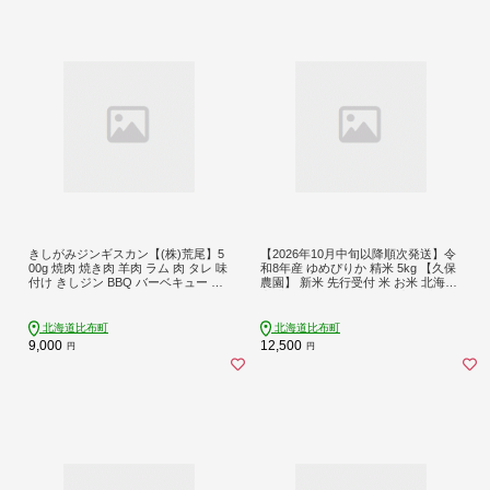
きしがみジンギスカン【(株)荒尾】5
【2026年10月中旬以降順次発送】令
00g 焼肉 焼き肉 羊肉 ラム 肉 タレ 味
和8年産 ゆめぴりか 精米 5kg 【久保
付け きしジン BBQ バーベキュー 北
農園】 新米 先行受付 米 お米 北海道
海道 比布町 ぴっぷ 1011-003
産 北海道米 特Aランク 国産 白米 コ
メ 北海道 比布町 ぴっぷ 1004-007
北海道比布町
北海道比布町
9,000
12,500
円
円