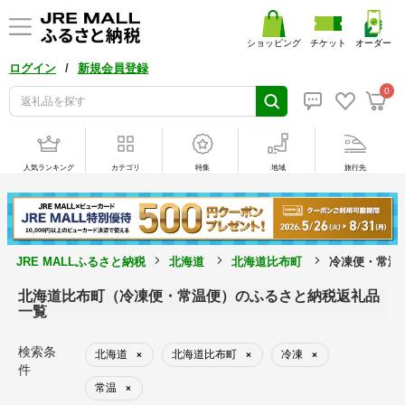
ショッピング
チケット
オーダー
/
ログイン
新規会員登録
0
人気ランキング
カテゴリ
特集
地域
旅行先
JRE MALLふるさと納税
北海道
北海道比布町
冷凍便・常温
北海道比布町（冷凍便・常温便）のふるさと納税返礼品
一覧
検索条
北海道
北海道比布町
冷凍
×
×
×
件
常温
×