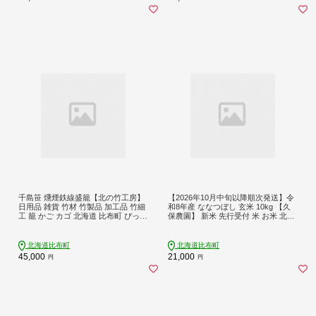
千島笹 燻煙鉄線盛籠【北の竹工房】
【2026年10月中旬以降順次発送】令
日用品 雑貨 竹材 竹製品 加工品 竹細
和8年産 ななつぼし 玄米 10kg 【久
工 籠 かご カゴ 北海道 比布町 ぴっぷ
保農園】 新米 先行受付 米 お米 北海
1003-011
道産 北海道米 特Aランク 国産 コメ
北海道 比布町 ぴっぷ 1004-013
北海道比布町
北海道比布町
45,000
21,000
円
円