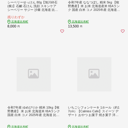
シーベリーせっけん 80g【旭川砕石
令和7年産 ななつぼし 精米 5kg 【牧
(株)】石鹸 石けん 洗顔 スキンケア
野農産】米 お米 北海道産米 特Aラン
シーベリー サジー 沙棘 北海道 比布
ク 国産 白米 コメ 2025年産 北海道
町 ぴっぷ 1013-001
比布町 ぴっぷ 1014-004
残りわずか
北海道比布町
北海道比布町
8,000
13,500
円
円
令和7年産 ゆめぴりか 精米 10kg【牧
いちごシフォンケーキ 1ホール（約1
野農産】 米 お米 北海道米 特Aランク
7cm）【Calmiss Cafe】スイーツ デ
国産 白米 コメ 2025年産 北海道 比布
ザート おやつ お菓子 焼き菓子 洋菓
町 ぴっぷ 1014-002
子 お取り寄せ 冷凍 北海道 比布町 ぴ
っぷ 1016-001
北海道比布町
北海道比布町