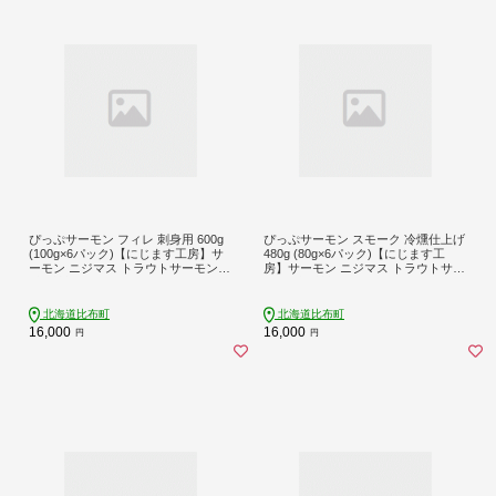
ぴっぷサーモン フィレ 刺身用 600g
ぴっぷサーモン スモーク 冷燻仕上げ
(100g×6パック)【にじます工房】サ
480g (80g×6パック)【にじます工
ーモン ニジマス トラウトサーモン
房】サーモン ニジマス トラウトサー
鱒 燻製 スライス アレンジ おつまみ
モン 鱒 燻製 スライス アレンジ おつ
魚介 養殖 加工品 北海道 比布町 ぴっ
まみ 魚介 養殖 加工品 北海道 比布町
ぷ 1009-003
ぴっぷ 1009-002
北海道比布町
北海道比布町
16,000
16,000
円
円