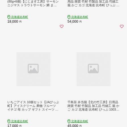
(80g×6個)【にじます工房】サーモン
用品 雑貨 竹材 竹製品 加工品 竹細工
ニジマス トラウトサーモン 鱒 ます
籠 かご カゴ 北海道 比布町 ぴっぷ 10
いくら 鱒いくら イクラ いくら しょ
03-015
うゆ漬け 魚卵 鱒卵 養殖 小分け 便利
北海道 比布町 ぴっぷ 1009-007
北海道比布町
北海道比布町
18,000
54,000
円
円
いちごアイス 10個セット【JAぴっぷ
千島笹 弁当籠【北の竹工房】日用品
町】アイスクリーム 果物 フルーツ
雑貨 竹材 竹製品 加工品 竹細工 籠 か
イチゴ 苺 カップ ギフト スイーツ デ
ご カゴ 北海道 比布町 ぴっぷ 1003-0
ザート お菓子 おかし 詰め合わせ 冷
06
凍 お取り寄せ 北海道 比布町 ぴっぷ
1001-001
北海道比布町
北海道比布町
17,000
45,000
円
円