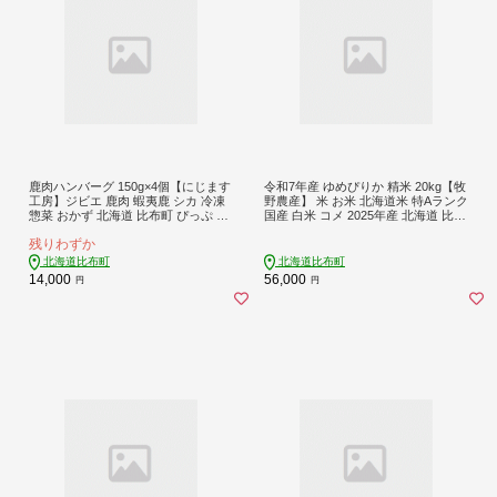
鹿肉ハンバーグ 150g×4個【にじます
令和7年産 ゆめぴりか 精米 20kg【牧
工房】ジビエ 鹿肉 蝦夷鹿 シカ 冷凍
野農産】 米 お米 北海道米 特Aランク
惣菜 おかず 北海道 比布町 ぴっぷ 10
国産 白米 コメ 2025年産 北海道 比布
09-005
町 ぴっぷ 1014-003
残りわずか
北海道比布町
北海道比布町
14,000
56,000
円
円