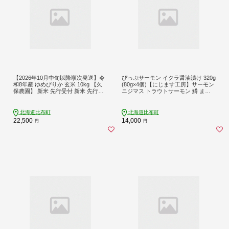
【2026年10月中旬以降順次発送】令
ぴっぷサーモン イクラ醤油漬け 320g
和8年産 ゆめぴりか 玄米 10kg 【久
(80g×4個)【にじます工房】サーモン
保農園】 新米 先行受付 新米 先行受
ニジマス トラウトサーモン 鱒 ます
付 米 お米 北海道産 北海道米 特Aラ
いくら 鱒いくら イクラ いくら しょ
ンク 国産 コメ 北海道 比布町 ぴっぷ
うゆ漬け 魚卵 鱒卵 養殖 小分け 便利
1004-014
北海道 比布町 ぴっぷ 1009-001
北海道比布町
北海道比布町
22,500
14,000
円
円