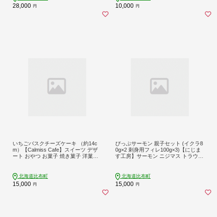
28,000
10,000
円
円
いちごバスクチーズケーキ （約14c
ぴっぷサーモン 親子セット (イクラ8
m）【Calmiss Cafe】スイーツ デザ
0g×2 刺身用フィレ100g×3)【にじま
ート おやつ お菓子 焼き菓子 洋菓子
す工房】サーモン ニジマス トラウト
お取り寄せ 冷凍 北海道 比布町 ぴっ
サーモン 鱒 スライス ますいくら 鱒
ぷ 1016-002
いくら イクラ いくら 魚卵 鱒卵 養殖
加工品 小分け 便利 北海道 比布町 ぴ
北海道比布町
北海道比布町
っぷ 1009-004
15,000
15,000
円
円