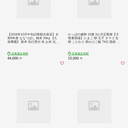
【2026年10月中旬以降順次発送】令
かっぱの健卵 15個 3か月定期便【大
和8年産 ななつぼし 精米 20kg 【久
熊養鶏場】たまご 卵 玉子 タマゴ 生
保農園】 新米 先行受付 米 お米 北海
卵 こだわり 卵かけご飯 TKG 国産 お
道産 北海道米 特Aランク 国産 白米
取り寄せ 北海道 比布町 ぴっぷ 1006-
コメ 北海道 比布町 ぴっぷ 1004-005
004
北海道比布町
北海道比布町
44,000
15,000
円
円