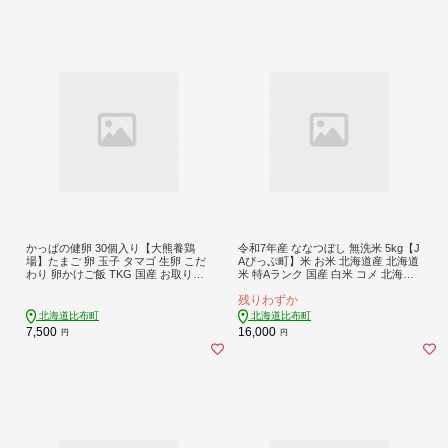
かっぱの健卵 30個入り【大熊養鶏
令和7年産 ななつぼし 無洗米 5kg【J
場】たまご 卵 玉子 タマゴ 生卵 こだ
Aぴっぷ町】米 お米 北海道産 北海道
わり 卵かけご飯 TKG 国産 お取り寄
米 特Aランク 国産 白米 コメ 北海道
せ 北海道 比布町 ぴっぷ 1006-003
比布町 ぴっぷ 1001-004
残りわずか
北海道比布町
北海道比布町
7,500
16,000
円
円