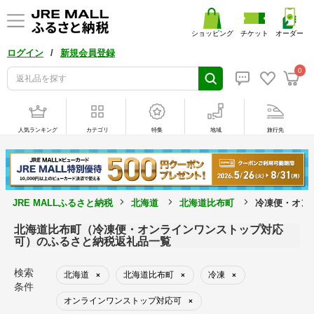
ショッピング
チケット
オーダー
/
ログイン
新規会員登録
0
人気ランキング
カテゴリ
特集
地域
旅行先
JRE MALLふるさと納税
北海道
北海道比布町
冷凍便・オン
北海道比布町（冷凍便・オンラインワンストップ対応
可）のふるさと納税返礼品一覧
検索
北海道
北海道比布町
冷凍
×
×
×
条件
オンラインワンストップ対応可
×