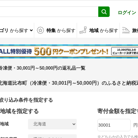
ログイン
ゴリ
から探す
特集
から探す
地域
から探す
旅
冷凍便・30,001円～50,000円の返礼品一覧
北海道比布町（冷凍便・30,001円～50,000円）のふるさと納
絞り込み条件を指定する
地域を指定する
寄付金額を指定
地域
円
※どちらかの入力でも検