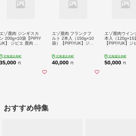
エゾ鹿肉 ジンギスカ
エゾ鹿肉 フランクフ
エゾ鹿肉ウインナ
ン 200g×10袋【PIPIY
ルト 2本入（150g×10
本入（120g×1
UK】 ジビエ 鹿肉 鹿
袋）【PIPIYUK】ジビ
【PIPIYUK】ジ
蝦夷鹿 シカ 焼肉 焼き
エ 鹿肉 鹿 蝦夷鹿 シ
鹿肉 鹿 蝦夷鹿 
肉 タレ 味付け BBQ
カ おやつ おつまみ ス
おやつ おつまみ
北海道比布町
北海道比布町
北海道比布町
バーベキュー 北海道
パイシー 干し肉 北海
イシー 干し肉 
35,000
40,000
50,000
比布町 ぴっぷ 1023-0
道 比布町 ぴっぷ 102
比布町 ぴっぷ 10
円
円
円
24
3-018
14
おすすめ特集