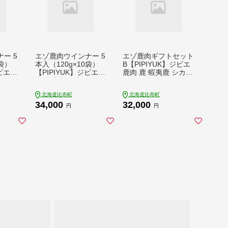
ー 5
エゾ鹿肉ウインナー 5
エゾ鹿肉ギフトセット
5袋）
本入（120g×10袋）
B【PIPIYUK】ジビエ
ビエ
【PIPIYUK】ジビエ
鹿肉 鹿 蝦夷鹿 シカ
シカ
鹿肉 鹿 蝦夷鹿 シカ
ジャーキー 干し肉 ウ
 スパ
おやつ おつまみ スパ
インナー フランクフ
北海道比布町
北海道比布町
北海道
イシー 干し肉 北海道
ルト ジンギスカン ギ
34,000
32,000
23-0
比布町 ぴっぷ 1023-0
フト セット 詰め合わ
円
円
13
せ 北海道 比布町 ぴっ
ぷ 1023-026