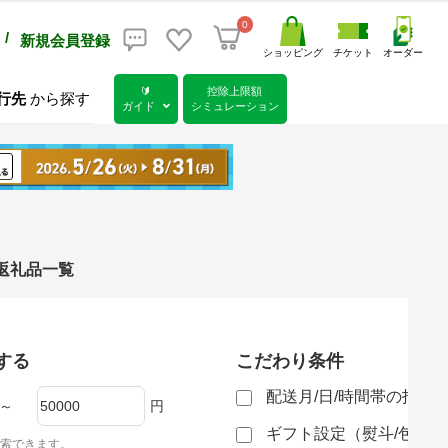
0
/
新規会員登録
ショッピング
チケット
オーダー
🔰
控除上限額
行先
から探す
ガイド
シミュレーション
税返礼品一覧
する
こだわり条件
配送月/日/時間帯の指定
～
円
ギフト設定（熨斗/包装
索できます。