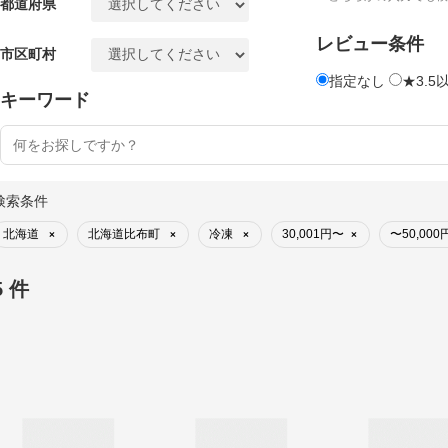
都道府県
レビュー条件
市区町村
指定なし
★3.5
キーワード
検索条件
北海道
北海道比布町
冷凍
30,001円〜
〜50,000
×
×
×
×
5 件