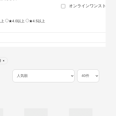
オンラインワンストップ
以上
★4.0以上
★4.5以上
円
×