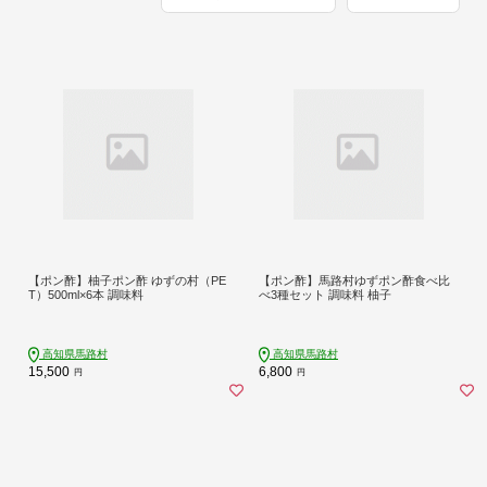
【ポン酢】柚子ポン酢 ゆずの村（PE
【ポン酢】馬路村ゆずポン酢食べ比
T）500ml×6本 調味料
べ3種セット 調味料 柚子
高知県馬路村
高知県馬路村
15,500
6,800
円
円