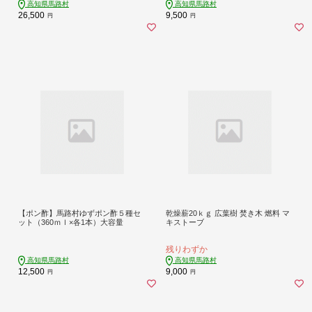
高知県馬路村
高知県馬路村
26,500
9,500
円
円
【ポン酢】馬路村ゆずポン酢５種セ
乾燥薪20ｋｇ 広葉樹 焚き木 燃料 マ
ット（360ｍｌ×各1本）大容量
キストーブ
残りわずか
高知県馬路村
高知県馬路村
12,500
9,000
円
円