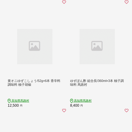
黄オニゆずこしょう/52g×6本 香辛料
ゆずぽん酢 組合長/360ml×3本 柚子調
調味料 柚子胡椒
味料 馬路村
高知県馬路村
高知県馬路村
12,500
8,400
円
円