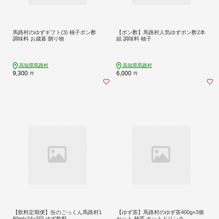
馬路村のゆずギフト(3) 柚子ポン酢
【ポン酢】馬路村人気ゆずポン酢2本
調味料 お歳暮 贈り物
組 調味料 柚子
高知県馬路村
高知県馬路村
9,300
6,000
円
円
【飲料定期便】缶のごっくん馬路村1
【ゆず茶】馬路村のゆず茶400g×3個
80ml×24×3回 ゆず飲料
セット 柚茶 ホットドリンク