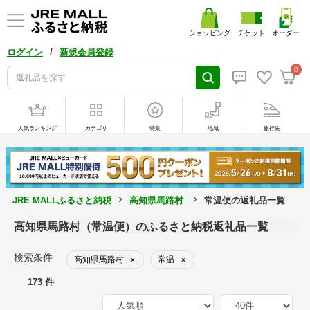
ショッピング
チケット
オーダー
/
ログイン
新規会員登録
0
人気ランキング
カテゴリ
特集
地域
旅行先
JRE MALLふるさと納税
高知県馬路村
常温便の返礼品一覧
高知県馬路村（常温便）のふるさと納税返礼品一覧
検索条件
高知県馬路村
常温
×
×
173 件