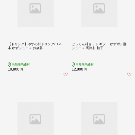
【ドリンク】ゆずの村ドリンク/1L×6
ごっくん村セット ギフト ゆずポン酢
本 ゆずジュース お歳暮
ジュース 馬路村 柚子
高知県馬路村
高知県馬路村
10,800
12,800
円
円