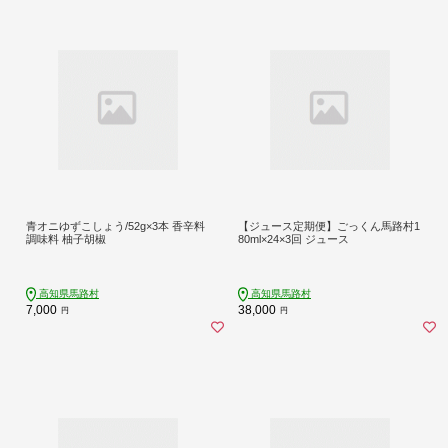
青オニゆずこしょう/52g×3本 香辛料
【ジュース定期便】ごっくん馬路村1
調味料 柚子胡椒
80ml×24×3回 ジュース
高知県馬路村
高知県馬路村
7,000
38,000
円
円