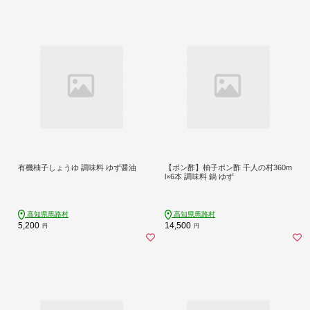
有機柚子しょうゆ 調味料 ゆず醤油
【ポン酢】柚子ポン酢 千人の村360m
l×6本 調味料 鍋 ゆず
高知県馬路村
高知県馬路村
5,200
14,500
円
円