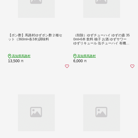
【ポン酢】馬路村ゆずポン酢２種セ
（削除）ゆずチューハイ ゆずの森 35
ット（360ml×各3本)調味料
0ml×6本 飲料 柚子 お酒 ゆずサワー
ゆずリキュール 缶チューハイ 有機
無添加 ギフト お中元 お歳暮 母の日
父の日 贈答用 のし 産地直送 高知県
馬路村 【694】
高知県馬路村
高知県馬路村
13,500
6,000
円
円