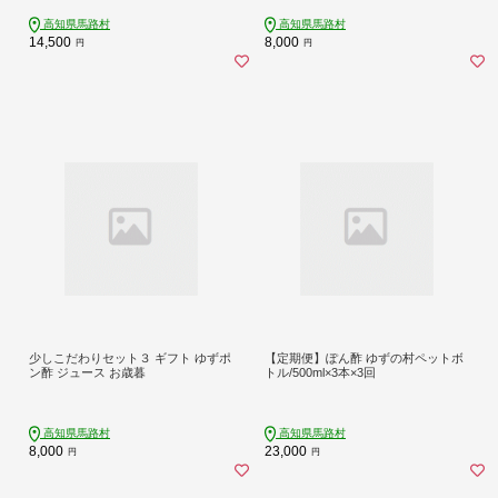
高知県馬路村
高知県馬路村
14,500
8,000
円
円
少しこだわりセット３ ギフト ゆずポ
【定期便】ぽん酢 ゆずの村ペットボ
ン酢 ジュース お歳暮
トル/500ml×3本×3回
高知県馬路村
高知県馬路村
8,000
23,000
円
円