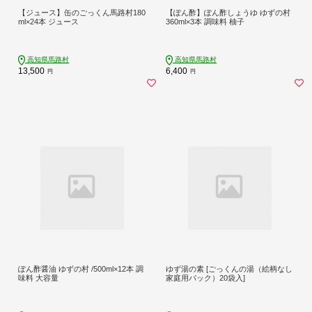
【ジュース】缶のごっくん馬路村180
【ぽん酢】ぽん酢しょうゆ ゆずの村
ml×24本 ジュース
360ml×3本 調味料 柚子
高知県馬路村
高知県馬路村
13,500
6,400
円
円
ぽん酢醤油 ゆずの村 /500ml×12本 調
ゆず湯の素 [ごっくんの湯（絵柄なし
味料 大容量
家庭用パック）20袋入]