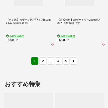
【ポン酢】ゆずポン酢 千人の村500m
【炭酸飲料】ゆずサイダー280ml×24
l×6本 調味料 鍋 柚子
本入 炭酸飲料 ゆず
高知県馬路村
高知県馬路村
18,000
16,000
円
円
1
2
3
4
5
おすすめ特集