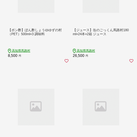
【ポン酢】ぽん酢しょうゆゆずの村
【ジュース】缶のごっくん馬路村180
（PET）500ml×3 調味料
ml×24本×2箱 ジュース
高知県馬路村
高知県馬路村
8,500
26,500
円
円