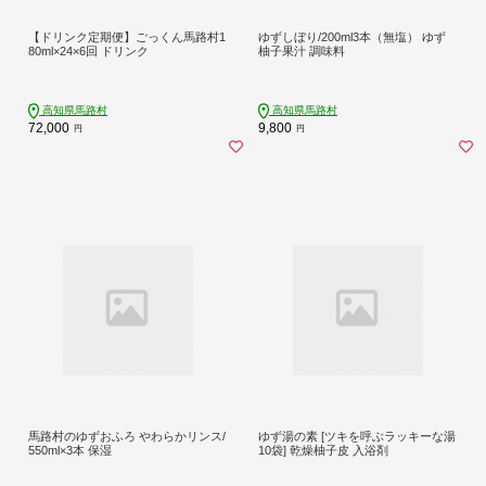
【ドリンク定期便】ごっくん馬路村1
ゆずしぼり/200ml3本（無塩） ゆず
80ml×24×6回 ドリンク
柚子果汁 調味料
高知県馬路村
高知県馬路村
72,000
9,800
円
円
馬路村のゆずおふろ やわらかリンス/
ゆず湯の素 [ツキを呼ぶラッキーな湯
550ml×3本 保湿
10袋] 乾燥柚子皮 入浴剤