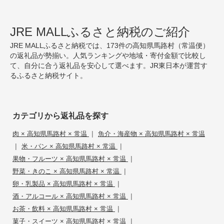
JRE MALLふるさと納税のご紹介
JRE MALLふるさと納税では、173件の高知県馬路村（常温便）
の返礼品が勢揃い。人気ランキングや地域・寄付金額で比較し
て、自分に合う返礼品を安心して選べます。JR東日本が運営す
るふるさと納税サイト。
カテゴリから返礼品を探す
|
肉 × 高知県馬路村 × 常温
魚介・海産物 × 高知県馬路村 × 常温
|
|
米・パン × 高知県馬路村 × 常温
|
果物・フルーツ × 高知県馬路村 × 常温
|
野菜・きのこ × 高知県馬路村 × 常温
|
卵・乳製品 × 高知県馬路村 × 常温
|
酒・アルコール × 高知県馬路村 × 常温
|
お茶・飲料 × 高知県馬路村 × 常温
|
菓子・スイーツ × 高知県馬路村 × 常温