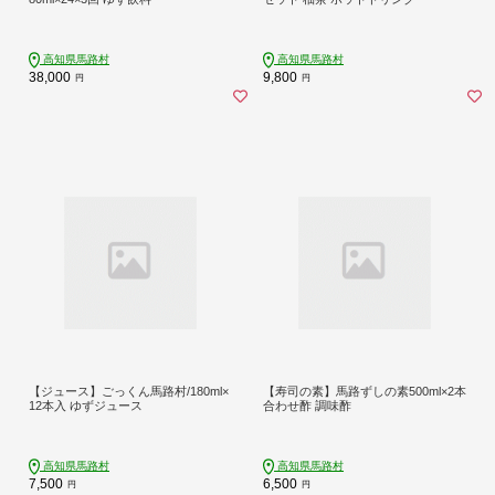
高知県馬路村
高知県馬路村
38,000
9,800
円
円
【ジュース】ごっくん馬路村/180ml×
【寿司の素】馬路ずしの素500ml×2本
12本入 ゆずジュース
合わせ酢 調味酢
高知県馬路村
高知県馬路村
7,500
6,500
円
円