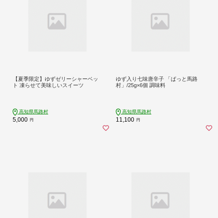
【夏季限定】ゆずゼリーシャーベッ
ゆず入り七味唐辛子 「ぱっと馬路
ト 凍らせて美味しいスイーツ
村」/25g×6個 調味料
高知県馬路村
高知県馬路村
5,000
11,100
円
円