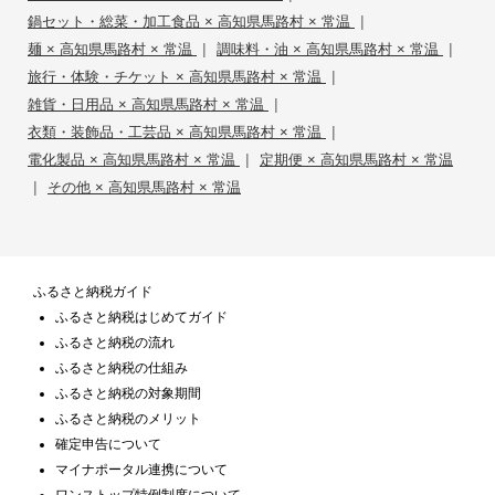
|
鍋セット・総菜・加工食品 × 高知県馬路村 × 常温
|
|
麺 × 高知県馬路村 × 常温
調味料・油 × 高知県馬路村 × 常温
|
旅行・体験・チケット × 高知県馬路村 × 常温
|
雑貨・日用品 × 高知県馬路村 × 常温
|
衣類・装飾品・工芸品 × 高知県馬路村 × 常温
|
電化製品 × 高知県馬路村 × 常温
定期便 × 高知県馬路村 × 常温
|
その他 × 高知県馬路村 × 常温
ふるさと納税ガイド
ふるさと納税はじめてガイド
ふるさと納税の流れ
ふるさと納税の仕組み
ふるさと納税の対象期間
ふるさと納税のメリット
確定申告について
マイナポータル連携について
ワンストップ特例制度について