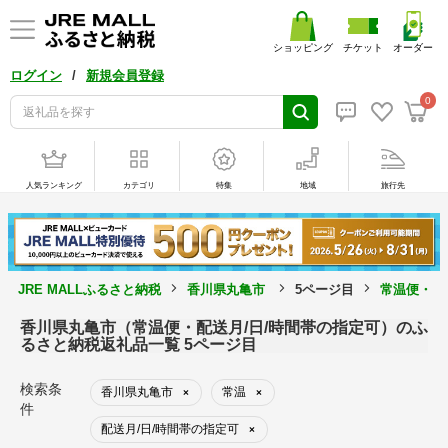
ショッピング
チケット
オーダー
/
ログイン
新規会員登録
0
人気ランキング
カテゴリ
特集
地域
旅行先
JRE MALLふるさと納税
香川県丸亀市
5ページ目
常温便・配
香川県丸亀市（常温便・配送月/日/時間帯の指定可）のふ
るさと納税返礼品一覧 5ページ目
検索条
香川県丸亀市
常温
×
×
件
配送月/日/時間帯の指定可
×