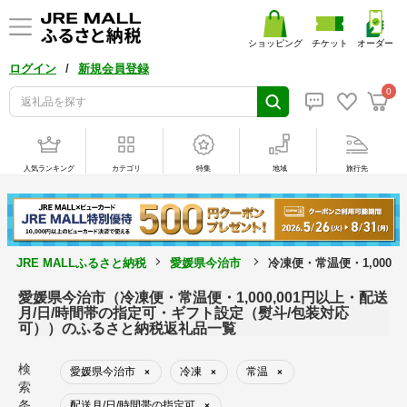
ショッピング
チケット
オーダー
/
ログイン
新規会員登録
0
人気ランキング
カテゴリ
特集
地域
旅行先
JRE MALLふるさと納税
愛媛県今治市
冷凍便・常温便・1,000
愛媛県今治市（冷凍便・常温便・1,000,001円以上・配送
月/日/時間帯の指定可・ギフト設定（熨斗/包装対応
可））のふるさと納税返礼品一覧
検
愛媛県今治市
冷凍
常温
×
×
×
索
条
配送月/日/時間帯の指定可
×