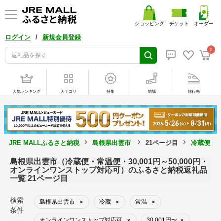
ショッピング
チケット
オーダー
/
ログイン
新規会員登録
0
人気ランキング
カテゴリ
特集
地域
旅行先
JRE MALLふるさと納税
島根県出雲市
21ページ目
冷蔵便・常
島根県出雲市（冷蔵便・常温便・30,001円～50,000円・
オンラインワンストップ対応可）のふるさと納税返礼品
一覧 21ページ目
検索
島根県出雲市
冷蔵
常温
×
×
×
条件
オンラインワンストップ対応可
30,001円〜
×
×