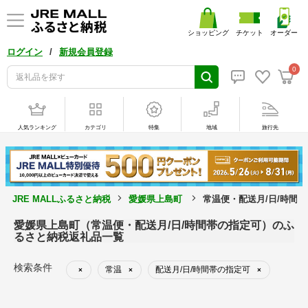
ショッピング
チケット
オーダー
/
ログイン
新規会員登録
0
人気ランキング
カテゴリ
特集
地域
旅行先
JRE MALLふるさと納税
愛媛県上島町
常温便・配送月/日/時間
愛媛県上島町（常温便・配送月/日/時間帯の指定可）のふ
るさと納税返礼品一覧
検索条件
常温
配送月/日/時間帯の指定可
×
×
×