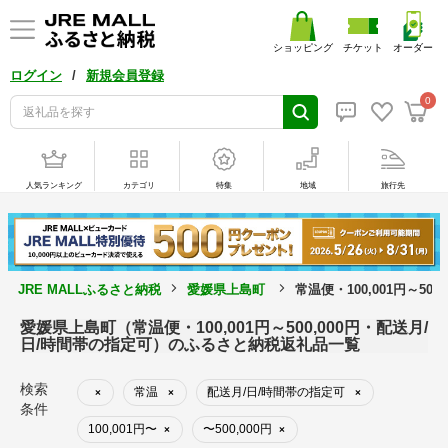
ショッピング
チケット
オーダー
/
ログイン
新規会員登録
0
人気ランキング
カテゴリ
特集
地域
旅行先
JRE MALLふるさと納税
愛媛県上島町
常温便・100,001円～5
愛媛県上島町（常温便・100,001円～500,000円・配送月/
日/時間帯の指定可）のふるさと納税返礼品一覧
検索
常温
配送月/日/時間帯の指定可
×
×
×
条件
100,001円〜
〜500,000円
×
×