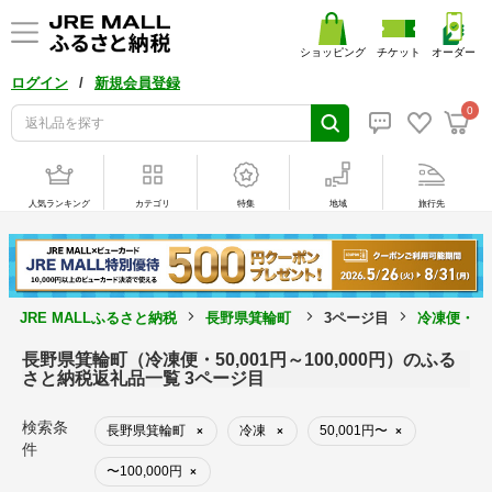
ショッピング
チケット
オーダー
/
ログイン
新規会員登録
0
人気ランキング
カテゴリ
特集
地域
旅行先
JRE MALLふるさと納税
長野県箕輪町
3ページ目
冷凍便・50
長野県箕輪町（冷凍便・50,001円～100,000円）のふる
さと納税返礼品一覧 3ページ目
検索条
長野県箕輪町
冷凍
50,001円〜
×
×
×
件
〜100,000円
×