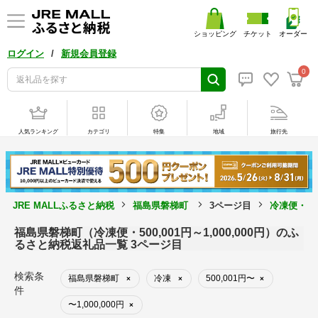
ショッピング
チケット
オーダー
/
ログイン
新規会員登録
0
人気ランキング
カテゴリ
特集
地域
旅行先
JRE MALLふるさと納税
福島県磐梯町
3ページ目
冷凍便・500
福島県磐梯町（冷凍便・500,001円～1,000,000円）のふ
るさと納税返礼品一覧 3ページ目
検索条
福島県磐梯町
冷凍
500,001円〜
×
×
×
件
〜1,000,000円
×