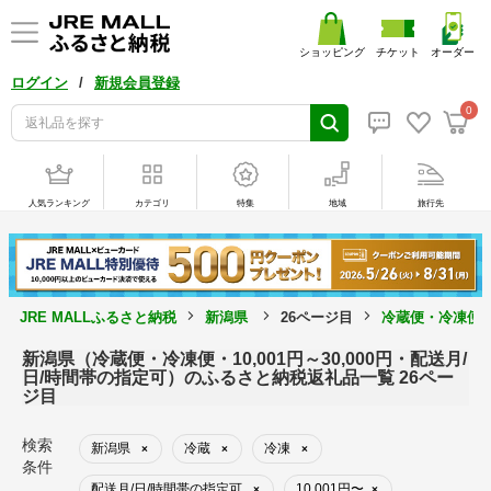
ショッピング
チケット
オーダー
/
ログイン
新規会員登録
0
人気ランキング
カテゴリ
特集
地域
旅行先
JRE MALLふるさと納税
新潟県
26ページ目
冷蔵便・冷凍便・1
新潟県（冷蔵便・冷凍便・10,001円～30,000円・配送月/
日/時間帯の指定可）のふるさと納税返礼品一覧 26ペー
ジ目
検索
新潟県
冷蔵
冷凍
×
×
×
条件
配送月/日/時間帯の指定可
10,001円〜
×
×