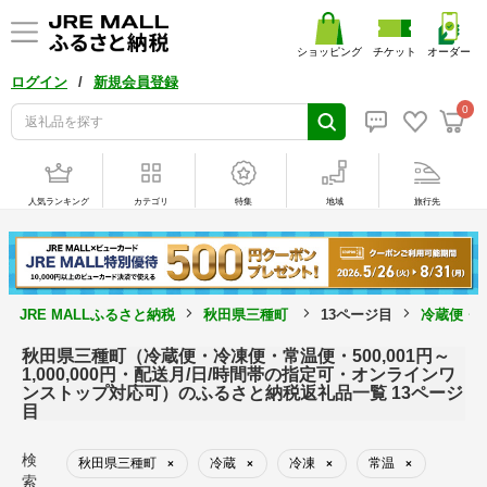
ショッピング
チケット
オーダー
/
ログイン
新規会員登録
0
人気ランキング
カテゴリ
特集
地域
旅行先
JRE MALLふるさと納税
秋田県三種町
13ページ目
冷蔵便・冷
秋田県三種町（冷蔵便・冷凍便・常温便・500,001円～
1,000,000円・配送月/日/時間帯の指定可・オンラインワ
ンストップ対応可）のふるさと納税返礼品一覧 13ページ
目
検
秋田県三種町
冷蔵
冷凍
常温
×
×
×
×
索