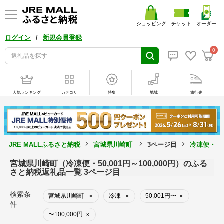
ショッピング
チケット
オーダー
/
ログイン
新規会員登録
0
人気ランキング
カテゴリ
特集
地域
旅行先
JRE MALLふるさと納税
宮城県川崎町
3ページ目
冷凍便・50
宮城県川崎町（冷凍便・50,001円～100,000円）のふる
さと納税返礼品一覧 3ページ目
検索条
宮城県川崎町
冷凍
50,001円〜
×
×
×
件
〜100,000円
×