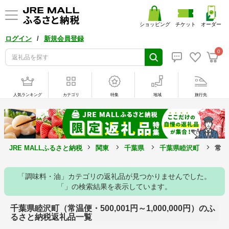
ショッピング
チケット
オーダー
/
ログイン
新規会員登録
0
人気ランキング
カテゴリ
特集
地域
旅行先
JRE MALLふるさと納税
関東
千葉県
千葉県睦沢町
常温
「調味料・油」カテゴリの返礼品が見つかりませんでした。
「」の検索結果を表示しています。
千葉県睦沢町（常温便・500,001円～1,000,000円）のふ
るさと納税返礼品一覧