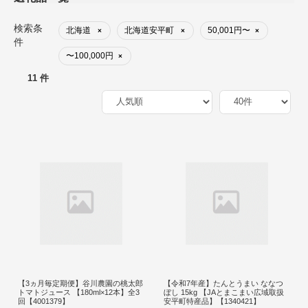
検索条
北海道
北海道安平町
50,001円〜
×
×
×
件
〜100,000円
×
11 件
【3ヵ月毎定期便】谷川農園の桃太郎
【令和7年産】たんとうまい ななつ
トマトジュース 【180ml×12本】全3
ぼし 15kg 【JAとまこまい広域取扱
回【4001379】
安平町特産品】【1340421】