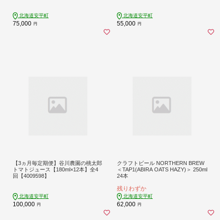
北海道安平町
北海道安平町
75,000
55,000
円
円
【3ヵ月毎定期便】谷川農園の桃太郎
クラフトビール NORTHERN BREW
トマトジュース【180ml×12本】全4
＜TAP1(ABIRA OATS HAZY)＞ 250ml
回【4009598】
24本
残りわずか
北海道安平町
北海道安平町
100,000
62,000
円
円