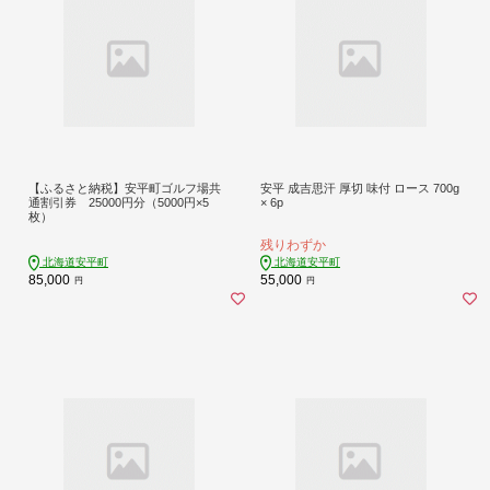
【ふるさと納税】安平町ゴルフ場共
安平 成吉思汗 厚切 味付 ロース 700g
通割引券 25000円分（5000円×5
× 6p
枚）
残りわずか
北海道安平町
北海道安平町
85,000
55,000
円
円