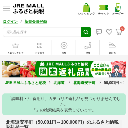
ショッピング
チケット
オーダー
/
ログイン
新規会員登録
0
人気ランキング
カテゴリ
特集
地域
旅行先
JRE MALLふるさと納税
北海道
北海道安平町
50,001円～1
「調味料・油 食用油」カテゴリの返礼品が見つかりませんでし
た。
「」の検索結果を表示しています。
北海道安平町（50,001円～100,000円）のふるさと納税
返礼品一覧