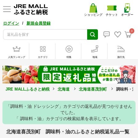
ショッピング
チケット
オーダー
/
ログイン
新規会員登録
0
人気ランキング
カテゴリ
特集
地域
旅行先
JRE MALLふるさと納税
北海道
北海道喜茂別町
調味料・油
「調味料・油 ドレッシング」カテゴリの返礼品が見つかりません
でした。
「 調味料・油」カテゴリの検索結果を表示しています。
北海道喜茂別町 調味料・油のふるさと納税返礼品一覧