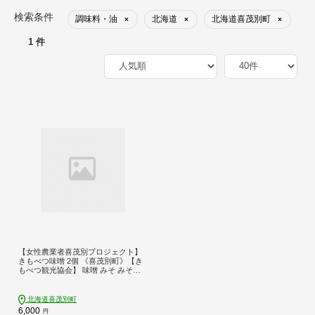
検索条件
調味料・油
北海道
北海道喜茂別町
×
×
×
1 件
【女性農業者喜茂別プロジェクト】
きもべつ味噌 2個 《喜茂別町》【き
もべつ観光協会】 味噌 みそ みそ汁
味噌汁 手作り 朝食 朝ごはん 冷蔵 冷
蔵配送 北海道 [AJAG001] 6000 6000
円
北海道喜茂別町
6,000
円